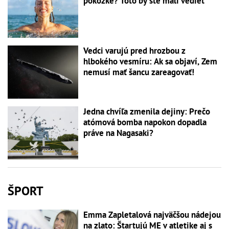
pokožke? Toto by ste mali vedieť
Vedci varujú pred hrozbou z
hlbokého vesmíru: Ak sa objaví, Zem
nemusí mať šancu zareagovať!
Jedna chvíľa zmenila dejiny: Prečo
atómová bomba napokon dopadla
práve na Nagasaki?
ŠPORT
Emma Zapletalová najväčšou nádejou
na zlato: Štartujú ME v atletike aj s