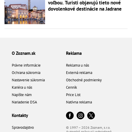
voľbou. Turisti objavujú tieto nové
dovolenkové destinácie na Jadrane
O Zoznam.sk
Reklama
Právne informácie
Reklama u nás
Ochrana súkromia
Externá reklama
Nastavenie súkromia
Obchodné podmienky
Kariéra u nás
Cenník
Napíšte nám
Price List
Nariadenie DSA
Natívna reklama
Kontakty
Spravodajstvo
© 1997 – 2026 Zoznam, s.r.o.
Autorské práva sú vyhradené.