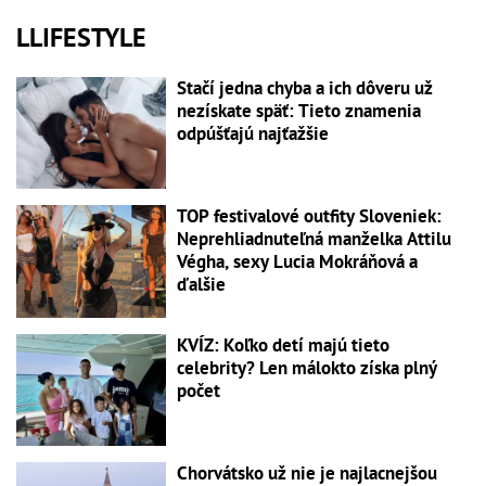
LLIFESTYLE
Stačí jedna chyba a ich dôveru už
nezískate späť: Tieto znamenia
odpúšťajú najťažšie
TOP festivalové outfity Sloveniek:
Neprehliadnuteľná manželka Attilu
Végha, sexy Lucia Mokráňová a
ďalšie
KVÍZ: Koľko detí majú tieto
celebrity? Len málokto získa plný
počet
Chorvátsko už nie je najlacnejšou