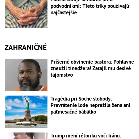
podvodníkmi: Tieto triky používajú
najčastejšie
ZAHRANIČNÉ
Príšerné obvinenie pastora: Pohlavne
zneužil tínedžera! Zatajil mu desivé
tajomstvo
Tragédia pri Soche slobody:
Prevrátenie lode neprežila žena ani
päťmesačné bábätko
Trump mení rétoriku voči Iránu: