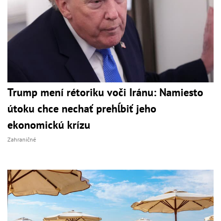
Trump mení rétoriku voči Iránu: Namiesto
útoku chce nechať prehĺbiť jeho
ekonomickú krízu
Zahraničné