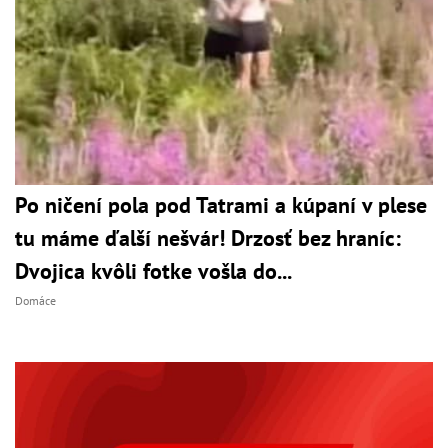
Po ničení pola pod Tatrami a kúpaní v plese
tu máme ďalší nešvár! Drzosť bez hraníc:
Dvojica kvôli fotke vošla do...
Domáce