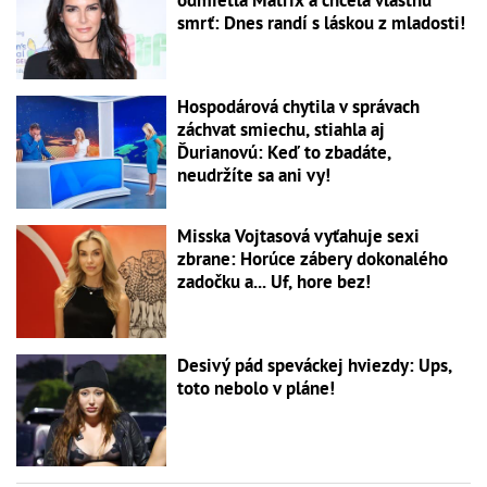
odmietla Matrix a chcela vlastnú
smrť: Dnes randí s láskou z mladosti!
Hospodárová chytila v správach
záchvat smiechu, stiahla aj
Ďurianovú: Keď to zbadáte,
neudržíte sa ani vy!
Misska Vojtasová vyťahuje sexi
zbrane: Horúce zábery dokonalého
zadočku a... Uf, hore bez!
Desivý pád speváckej hviezdy: Ups,
toto nebolo v pláne!