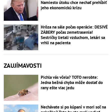
Namiesto útoku chce nechať prehĺbiť
jeho ekonomickú krízu
Hrôza na sále počas operácie: DESIVÉ
ZÁBERY počas zemetrasenia!
Sestričky lietali vzduchom, lekári sa
vrhli na pacienta
ZAUJÍMAVOSTI
Pichla vás včela? TOTO nerobte:
Jedna bežná chyba môže dostať do
rany ešte viac jedu
Nechávate si po kúpaní v mori soľ na