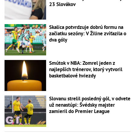
23 Slovákov
Skalica potvrdzuje dobrú formu na
začiatku sezóny: V Žiline zvíťazila o
dva góly
Smútok v NBA: Zomrel jeden z
najlepších trénerov, ktorý vytvoril
basketbalové hviezdy
Slovanu strelil posledný gól, v odvete
už nenastúpi: Švédsky majster
zamieril do Premier League