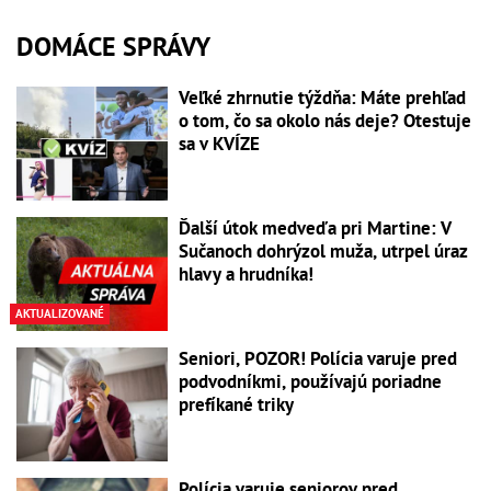
DOMÁCE SPRÁVY
Veľké zhrnutie týždňa: Máte prehľad
o tom, čo sa okolo nás deje? Otestuje
sa v KVÍZE
Ďalší útok medveďa pri Martine: V
Sučanoch dohrýzol muža, utrpel úraz
hlavy a hrudníka!
AKTUALIZOVANÉ
Seniori, POZOR! Polícia varuje pred
podvodníkmi, používajú poriadne
prefíkané triky
Polícia varuje seniorov pred