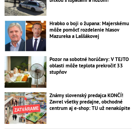
Hrabko o boji o župana: Majerskému
môže pomôcť rozdelenie hlasov
Mazureka a Laššákovej
Pozor na sobotné horúčavy: V TEJTO
oblasti môže teplota prekročiť 33
stupňov
Známy slovenský predajca KONČÍ!
Zavrel všetky predajne, obchodné
centrum aj e-shop: TU už nenakúpite