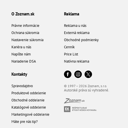
O Zoznam.sk
Reklama
Právne informácie
Reklama u nás
Ochrana súkromia
Externá reklama
Nastavenie súkromia
Obchodné podmienky
Kariéra u nás
Cenník
Napíšte nám
Price List
Nariadenie DSA
Natívna reklama
Kontakty
Spravodajstvo
© 1997 – 2026 Zoznam, s.r.o.
Autorské práva sú vyhradené.
Produktové oddelenie
Obchodné oddelenie
Katalógové oddelenie
Marketingové oddelenie
Máte pre nás tip?