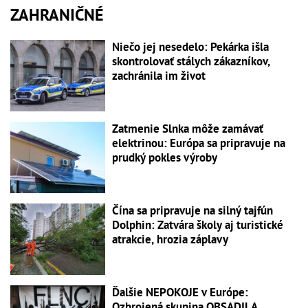
ZAHRANIČNÉ
Niečo jej nesedelo: Pekárka išla
skontrolovať stálych zákazníkov,
zachránila im život
Zatmenie Slnka môže zamávať
elektrinou: Európa sa pripravuje na
prudký pokles výroby
Čína sa pripravuje na silný tajfún
Dolphin: Zatvára školy aj turistické
atrakcie, hrozia záplavy
Ďalšie NEPOKOJE v Európe:
Ozbrojená skupina OBSADILA