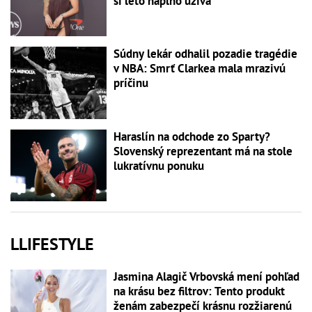
si leto naplno užíva
Súdny lekár odhalil pozadie tragédie
v NBA: Smrť Clarkea mala mrazivú
príčinu
Haraslín na odchode zo Sparty?
Slovenský reprezentant má na stole
lukratívnu ponuku
LLIFESTYLE
Jasmina Alagič Vrbovská mení pohľad
na krásu bez filtrov: Tento produkt
ženám zabezpečí krásnu rozžiarenú