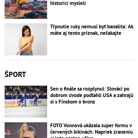
historici mysleli
Tŕpnutie ruky nemusí byť banalita: Ak
máte aj tento príznak, nečakajte
ŠPORT
Sen o finále sa rozplynul: Slováci po
dobrom úvode podľahli USA a zahrajú
si s Fínskom o bronz
FOTO Vonnová ukázala super formu v
červených bikinách: Napriek zraneniu