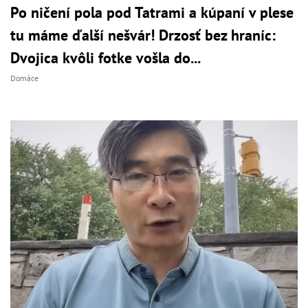
Po ničení pola pod Tatrami a kúpaní v plese
tu máme ďalší nešvár! Drzosť bez hraníc:
Dvojica kvôli fotke vošla do...
Domáce