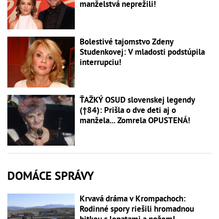
manželstvá neprežili!
Bolestivé tajomstvo Zdeny
Studenkovej: V mladosti podstúpila
interrupciu!
ŤAŽKÝ OSUD slovenskej legendy
(†84): Prišla o dve deti aj o
manžela... Zomrela OPUSTENÁ!
DOMÁCE SPRÁVY
Krvavá dráma v Krompachoch:
Rodinné spory riešili hromadnou
bitkou s lopatami a nožom!