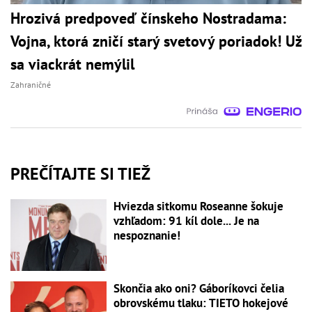
Hrozivá predpoveď čínskeho Nostradama:
Vojna, ktorá zničí starý svetový poriadok! Už
sa viackrát nemýlil
Zahraničné
PREČÍTAJTE SI TIEŽ
Hviezda sitkomu Roseanne šokuje
vzhľadom: 91 kíl dole... Je na
nespoznanie!
Skončia ako oni? Gáboríkovci čelia
obrovskému tlaku: TIETO hokejové