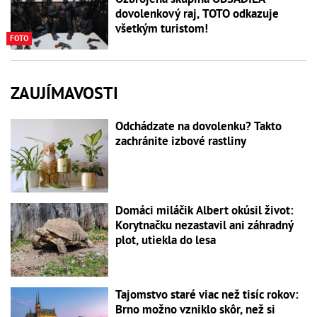
dovolenkový raj, TOTO odkazuje
všetkým turistom!
FOTO
ZAUJÍMAVOSTI
Odchádzate na dovolenku? Takto
zachránite izbové rastliny
Domáci miláčik Albert okúsil život:
Korytnačku nezastavil ani záhradný
plot, utiekla do lesa
Tajomstvo staré viac než tisíc rokov:
Brno možno vzniklo skôr, než si