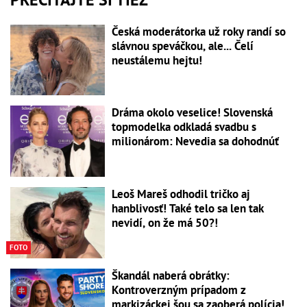
Česká moderátorka už roky randí so
slávnou speváčkou, ale... Čelí
neustálemu hejtu!
Dráma okolo veselice! Slovenská
topmodelka odkladá svadbu s
milionárom: Nevedia sa dohodnúť
Leoš Mareš odhodil tričko aj
hanblivosť! Také telo sa len tak
nevidí, on že má 50?!
FOTO
Škandál naberá obrátky:
Kontroverzným prípadom z
markizáckej šou sa zaoberá polícia!