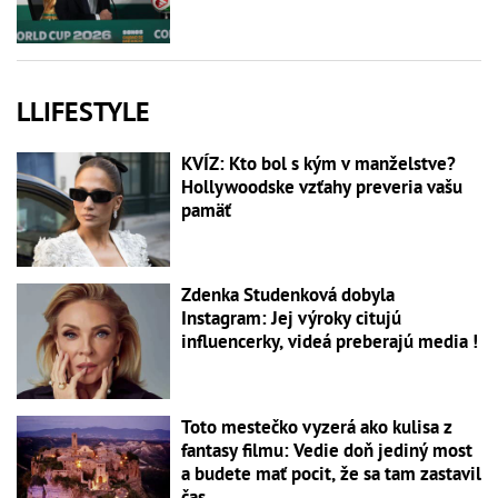
LLIFESTYLE
KVÍZ: Kto bol s kým v manželstve?
Hollywoodske vzťahy preveria vašu
pamäť
Zdenka Studenková dobyla
Instagram: Jej výroky citujú
influencerky, videá preberajú media !
Toto mestečko vyzerá ako kulisa z
fantasy filmu: Vedie doň jediný most
a budete mať pocit, že sa tam zastavil
čas