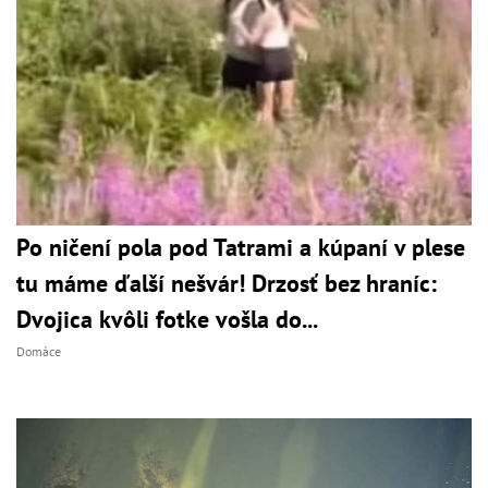
Po ničení pola pod Tatrami a kúpaní v plese
tu máme ďalší nešvár! Drzosť bez hraníc:
Dvojica kvôli fotke vošla do...
Domáce