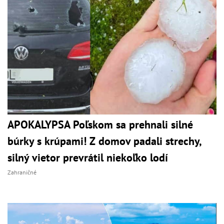
APOKALYPSA Poľskom sa prehnali silné
búrky s krúpami! Z domov padali strechy,
silný vietor prevrátil niekoľko lodí
Zahraničné