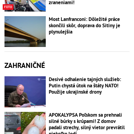
zraneniami!
FOTO
Most Lanfranconi: Dôležité práce
skončili skôr, doprava do Sitiny je
plynulejšia
ZAHRANIČNÉ
Desivé odhalenie tajných služieb:
Putin chystá útok na štáty NATO!
Použije ukrajinské drony
APOKALYPSA Poľskom sa prehnali
silné búrky s krúpami! Z domov
padali strechy, silný vietor prevrátil
niekoľko lodí