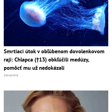
Smrtiaci útok v obľúbenom dovolenkovom
raji: Chlapca (†13) obkľúčili medúzy,
pomôcť mu už nedokázali
Zahraničné