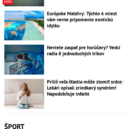
FOTO
Európske Maldivy: Týchto 6 miest
vám verne pripomenie exotickú
idylku
Neviete zaspať pre horúčavy? Vedci
radia 8 jednoduchých trikov
Príliš veľa šťastia môže zlomiť srdce:
Lekári opísali zriedkavý syndróm!
Napodobňuje infarkt
ŠPORT