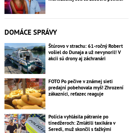
DOMÁCE SPRÁVY
Štúrovo v strachu: 61-ročný Robert
vošiel do Dunaja a už nevynoril! V
akcii sú drony aj záchranári
FOTO Po pečive v známej sieti
predajní pobehovala myš! Zhrození
zákazníci, reťazec reaguje
Polícia vyhlásila pátranie po
tínedžeroch: Zmlátili taxikára v
Seredi, muž skončil s ťažkými