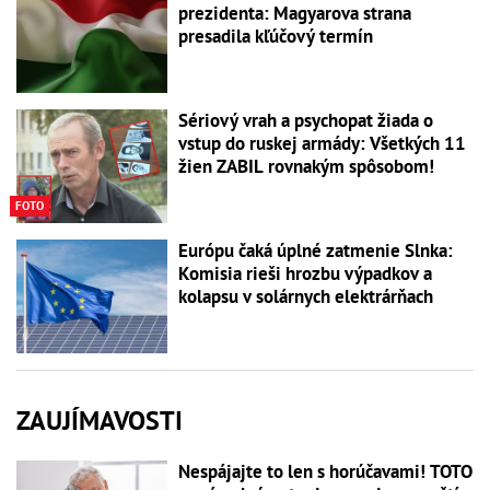
prezidenta: Magyarova strana
presadila kľúčový termín
Sériový vrah a psychopat žiada o
vstup do ruskej armády: Všetkých 11
žien ZABIL rovnakým spôsobom!
FOTO
Európu čaká úplné zatmenie Slnka:
Komisia rieši hrozbu výpadkov a
kolapsu v solárnych elektrárňach
ZAUJÍMAVOSTI
Nespájajte to len s horúčavami! TOTO