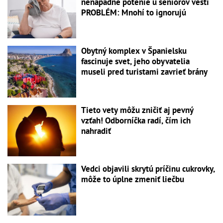
nenápadné potenie u seniorov veští
PROBLÉM: Mnohí to ignorujú
Obytný komplex v Španielsku
fascinuje svet, jeho obyvatelia
museli pred turistami zavrieť brány
Tieto vety môžu zničiť aj pevný
vzťah! Odborníčka radí, čím ich
nahradiť
Vedci objavili skrytú príčinu cukrovky,
môže to úplne zmeniť liečbu