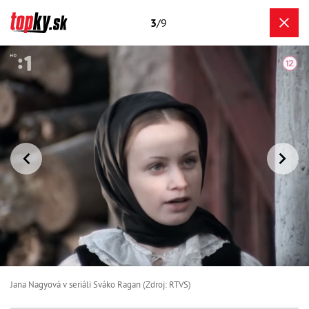
3
/9
Jana Nagyová v seriáli Sváko Ragan (Zdroj: RTVS)