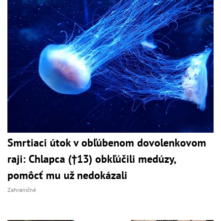
Smrtiaci útok v obľúbenom dovolenkovom
raji: Chlapca (†13) obkľúčili medúzy,
pomôcť mu už nedokázali
Zahraničné