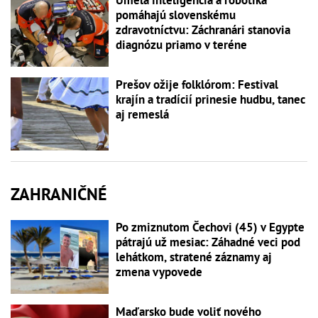
Umelá inteligencia a robotika
pomáhajú slovenskému
zdravotníctvu: Záchranári stanovia
diagnózu priamo v teréne
Prešov ožije folklórom: Festival
krajín a tradícií prinesie hudbu, tanec
aj remeslá
ZAHRANIČNÉ
Po zmiznutom Čechovi (45) v Egypte
pátrajú už mesiac: Záhadné veci pod
lehátkom, stratené záznamy aj
zmena vypovede
Maďarsko bude voliť nového