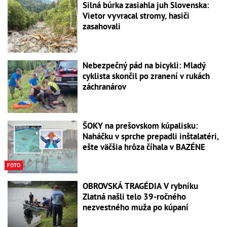
Silná búrka zasiahla juh Slovenska:
Vietor vyvracal stromy, hasiči
zasahovali
Nebezpečný pád na bicykli: Mladý
cyklista skončil po zranení v rukách
záchranárov
ŠOKY na prešovskom kúpalisku:
Naháčku v sprche prepadli inštalatéri,
ešte väčšia hrôza číhala v BAZÉNE
FOTO
OBROVSKÁ TRAGÉDIA V rybníku
Zlatná našli telo 39-ročného
nezvestného muža po kúpaní