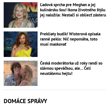
Ľadová sprcha pre Meghan a jej
kulinársku šou! Ikona životného štýlu
jej naložila: Nestačí si obliecť zásteru
Prekliaty budík! Wisterová opísala
ranné peklo: Nič nepomáha, toto
musí maskovať
Česká moderátorka už roky randí so
slávnou speváčkou, ale... Čelí
neustálemu hejtu!
DOMÁCE SPRÁVY