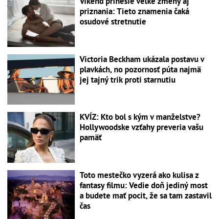
Víkend prinesie veľké zmeny aj
priznania: Tieto znamenia čaká
osudové stretnutie
Victoria Beckham ukázala postavu v
plavkách, no pozornosť púta najmä
jej tajný trik proti starnutiu
KVÍZ: Kto bol s kým v manželstve?
Hollywoodske vzťahy preveria vašu
pamäť
Toto mestečko vyzerá ako kulisa z
fantasy filmu: Vedie doň jediný most
a budete mať pocit, že sa tam zastavil
čas