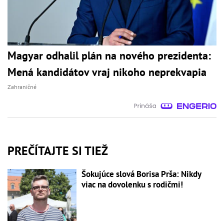
Magyar odhalil plán na nového prezidenta:
Mená kandidátov vraj nikoho neprekvapia
Zahraničné
PREČÍTAJTE SI TIEŽ
Šokujúce slová Borisa Prša: Nikdy
viac na dovolenku s rodičmi!