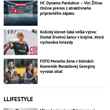
HC Dynamo Pardubice – Vlci Žilina:
Online prenos z atraktívneho
prípravného zápasu
Košický klenot čaká veľká výzva:
Dostal životnú šancu v krajine, ktorá
vychováva hviezdy
FOTO Messiho žena v bikinách:
Komentár Ronaldovej Georginy
vyvolal ošiaľ
LLIFESTYLE