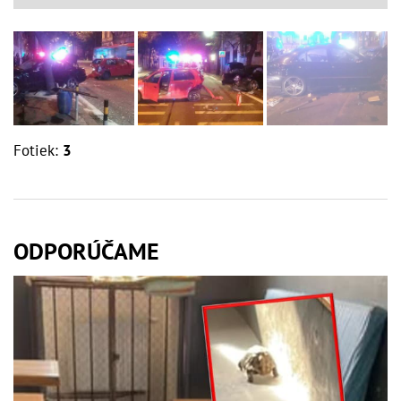
Fotiek:
3
ODPORÚČAME