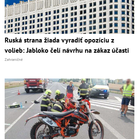
Ruská strana žiada vyradiť opozíciu z
volieb: Jabloko čelí návrhu na zákaz účasti
Zahraničné