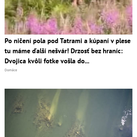
Po ničení pola pod Tatrami a kúpaní v plese
tu máme ďalší nešvár! Drzosť bez hraníc:
Dvojica kvôli fotke vošla do...
Domáce