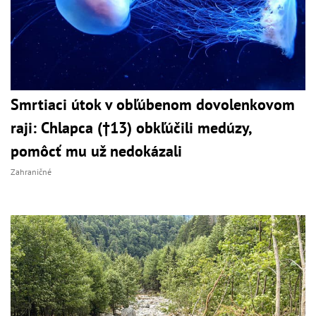
Smrtiaci útok v obľúbenom dovolenkovom
raji: Chlapca (†13) obkľúčili medúzy,
pomôcť mu už nedokázali
Zahraničné