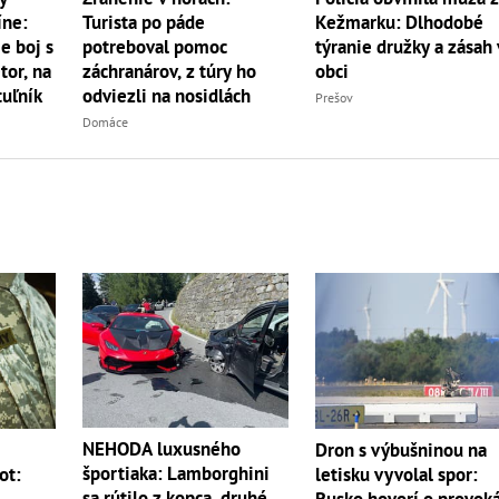
íne:
Turista po páde
Kežmarku: Dlhodobé
e boj s
potreboval pomoc
týranie družky a zásah 
r, na
záchranárov, z túry ho
obci
uľník
odviezli na nosidlách
Prešov
Domáce
NEHODA luxusného
m
Dron s výbušninou na
športiaka: Lamborghini
ot:
letisku vyvolal spor:
sa rútilo z kopca, druhé
Rusko hovorí o provoká