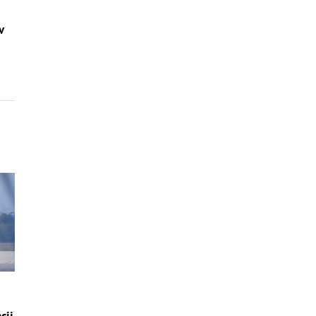
v
cii