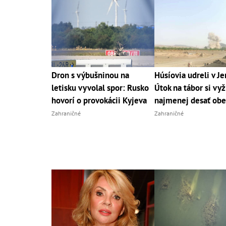
Dron s výbušninou na
Húsíovia udreli v J
letisku vyvolal spor: Rusko
Útok na tábor si vyž
hovorí o provokácii Kyjeva
najmenej desať obe
Zahraničné
Zahraničné