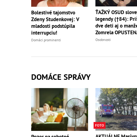
ŤAŽKÝ OSUD slove
Bolestivé tajomstvo
legendy (†84): Pri
Zdeny Studenkovej: V
dve deti aj o manže
mladosti podstúpila
Zomrela OPUSTEN
interrupciu!
Osobnosti
Domáci prominenti
DOMÁCE SPRÁVY
FOTO
AKTUÁLNE Masívn
Pozor na sobotné