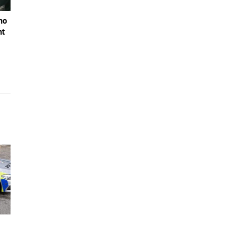
no
nt
z