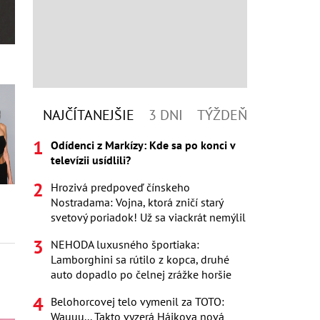
NAJČÍTANEJŠIE
3 DNI
TÝŽDEŇ
Odídenci z Markízy: Kde sa po konci v
televízii usídlili?
Hrozivá predpoveď čínskeho
Nostradama: Vojna, ktorá zničí starý
svetový poriadok! Už sa viackrát nemýlil
NEHODA luxusného športiaka:
Lamborghini sa rútilo z kopca, druhé
auto dopadlo po čelnej zrážke horšie
Belohorcovej telo vymenil za TOTO:
Wauuu... Takto vyzerá Hájkova nová