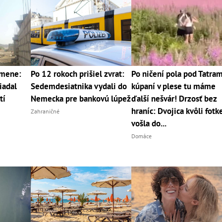
emene:
Po 12 rokoch prišiel zvrat:
Po ničení pola pod Tatram
iadal
Sedemdesiatnika vydali do
kúpaní v plese tu máme
tí
Nemecka pre bankovú lúpež
ďalší nešvár! Drzosť bez
hraníc: Dvojica kvôli fotk
Zahraničné
vošla do...
Domáce