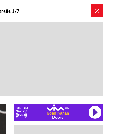
grafia 1/7
STREAM
NAŽIVO
Noah Kahan
Doors