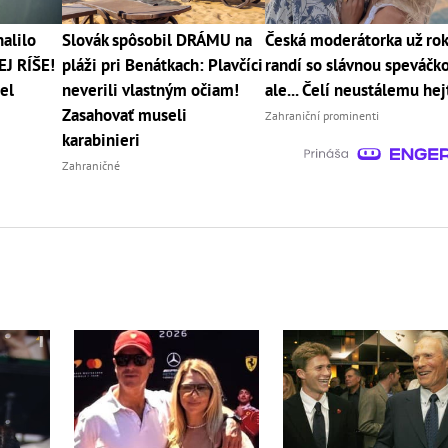
alilo
Slovák spôsobil DRÁMU na
Česká moderátorka už ro
EJ RÍŠE!
pláži pri Benátkach: Plavčíci
randí so slávnou speváčko
el
neverili vlastným očiam!
ale... Čelí neustálemu hej
Zasahovať museli
Zahraniční prominenti
karabinieri
Zahraničné