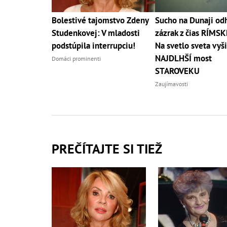
Bolestivé tajomstvo Zdeny
Sucho na Dunaji odh
Studenkovej: V mladosti
zázrak z čias RÍMSK
podstúpila interrupciu!
Na svetlo sveta vyši
NAJDLHŠÍ most
Domáci prominenti
STAROVEKU
Zaujímavosti
PREČÍTAJTE SI TIEŽ