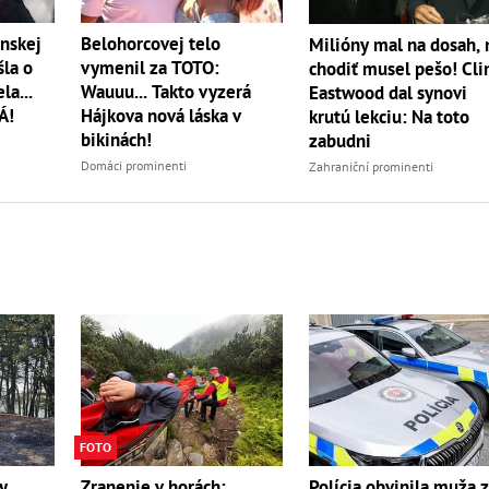
nskej
Belohorcovej telo
Milióny mal na dosah, 
šla o
vymenil za TOTO:
chodiť musel pešo! Cli
la...
Wauuu... Takto vyzerá
Eastwood dal synovi
Á!
Hájkova nová láska v
krutú lekciu: Na toto
bikinách!
zabudni
Domáci prominenti
Zahraniční prominenti
FOTO
y
Zranenie v horách:
Polícia obvinila muža 