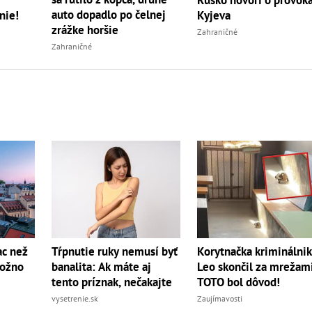
auto dopadlo po čelnej
nie!
Kyjeva
zrážke horšie
Zahraničné
Zahraničné
Korytnačka kriminálnik
ac než
Tŕpnutie ruky nemusí byť
Leo skončil za mrežami
možno
banalita: Ak máte aj
TOTO bol dôvod!
tento príznak, nečakajte
Zaujímavosti
vysetrenie.sk