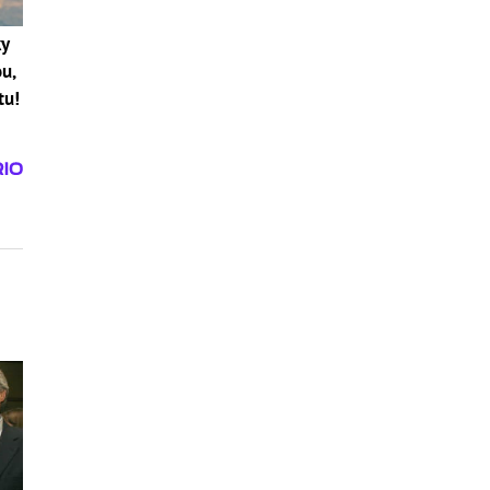
ky
u,
tu!