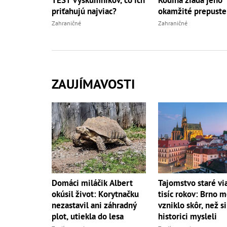
priťahujú najviac?
okamžité prepuste
Zahraničné
Zahraničné
ZAUJÍMAVOSTI
Domáci miláčik Albert
Tajomstvo staré vi
okúsil život: Korytnačku
tisíc rokov: Brno 
nezastavil ani záhradný
vzniklo skôr, než si
plot, utiekla do lesa
historici mysleli