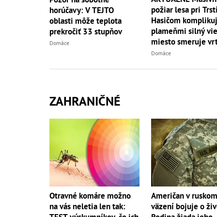
požiar lesa pri Trst
horúčavy: V TEJTO
Hasičom komplikuj
oblasti môže teplota
plameňmi silný vieto
prekročiť 33 stupňov
miesto smeruje vrt
Domáce
Domáce
ZAHRANIČNÉ
Otravné komáre možno
Američan v rusko
na vás neletia len tak:
väzení bojuje o živ
TEST výskumníkov, čo ich
Rodina žiada jeho