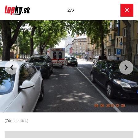
2
/2
(Zdroj: polícia)