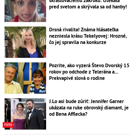
skrášľovaciemu zákroku: Utekala
pred svetom a skrývala sa od hanby!
Drsná rivalita! Známa hlásateľka
nezniesla krásu Tekelyovej: Hrozné,
čo jej spravila na konkurze
Pozrite, ako vyzerá Števo Dvorský 15
rokov po odchode z Telerána a...
Prekvapivé slová o rodine
J.Lo asi bude zúriť: Jennifer Garner
ukázala na ruke obrovský diamant, je
od Bena Afflecka?
FOTO