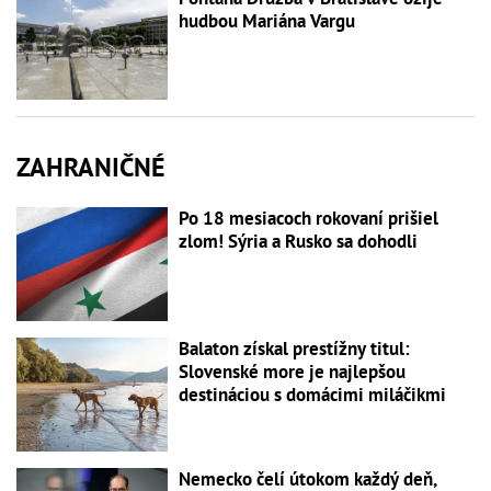
hudbou Mariána Vargu
ZAHRANIČNÉ
Po 18 mesiacoch rokovaní prišiel
zlom! Sýria a Rusko sa dohodli
Balaton získal prestížny titul:
Slovenské more je najlepšou
destináciou s domácimi miláčikmi
Nemecko čelí útokom každý deň,