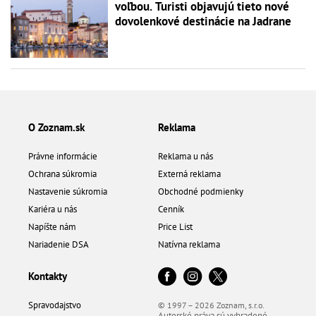
voľbou. Turisti objavujú tieto nové
dovolenkové destinácie na Jadrane
O Zoznam.sk
Reklama
Právne informácie
Reklama u nás
Ochrana súkromia
Externá reklama
Nastavenie súkromia
Obchodné podmienky
Kariéra u nás
Cenník
Napíšte nám
Price List
Nariadenie DSA
Natívna reklama
Kontakty
Spravodajstvo
© 1997 – 2026 Zoznam, s.r.o.
Autorské práva sú vyhradené.