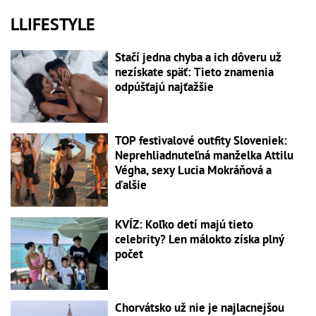
LLIFESTYLE
Stačí jedna chyba a ich dôveru už
nezískate späť: Tieto znamenia
odpúšťajú najťažšie
TOP festivalové outfity Sloveniek:
Neprehliadnuteľná manželka Attilu
Végha, sexy Lucia Mokráňová a
ďalšie
KVÍZ: Koľko detí majú tieto
celebrity? Len málokto získa plný
počet
Chorvátsko už nie je najlacnejšou