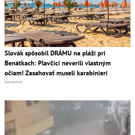
Slovák spôsobil DRÁMU na pláži pri
Benátkach: Plavčíci neverili vlastným
očiam! Zasahovať museli karabinieri
Zahraničné