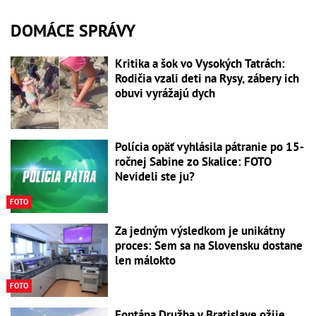
DOMÁCE SPRÁVY
Kritika a šok vo Vysokých Tatrách:
Rodičia vzali deti na Rysy, zábery ich
obuvi vyrážajú dych
Polícia opäť vyhlásila pátranie po 15-
ročnej Sabine zo Skalice: FOTO
Nevideli ste ju?
FOTO
Za jedným výsledkom je unikátny
proces: Sem sa na Slovensku dostane
len málokto
FOTO
Fontána Družba v Bratislave ožije