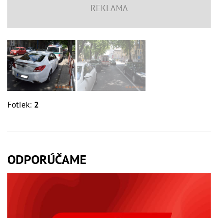
Fotiek:
2
ODPORÚČAME