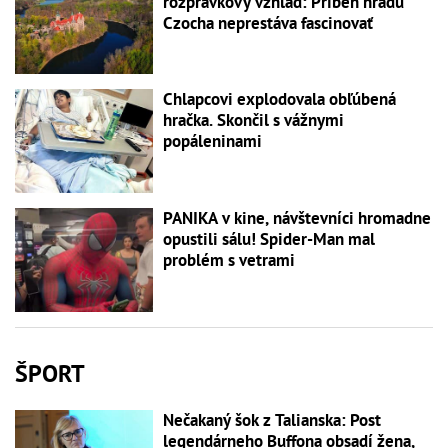
rozprávkový vzhľad: Príbeh hradu
Czocha neprestáva fascinovať
Chlapcovi explodovala obľúbená
hračka. Skončil s vážnymi
popáleninami
PANIKA v kine, návštevníci hromadne
opustili sálu! Spider-Man mal
problém s vetrami
ŠPORT
Nečakaný šok z Talianska: Post
legendárneho Buffona obsadí žena,