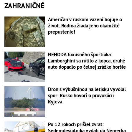
ZAHRANIČNÉ
Američan v ruskom väzení bojuje o
život: Rodina žiada jeho okamžité
prepustenie!
NEHODA luxusného športiaka:
Lamborghini sa rútilo z kopca, druhé
auto dopadlo po čelnej zrážke horšie
Dron s výbušninou na letisku vyvolal
spor: Rusko hovorí o provokácii
Kyjeva
Po 12 rokoch prišiel zvrat:
Sedemdesiatnika vydali do Nemecka