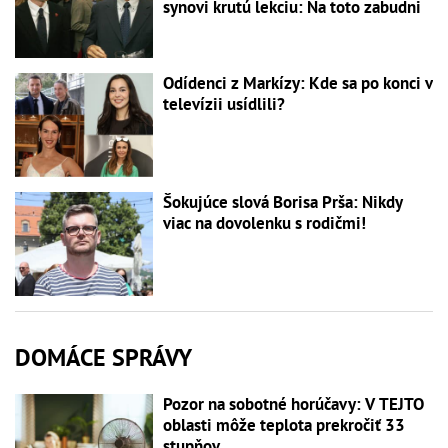
synovi krutú lekciu: Na toto zabudni
Odídenci z Markízy: Kde sa po konci v
televízii usídlili?
Šokujúce slová Borisa Prša: Nikdy
viac na dovolenku s rodičmi!
DOMÁCE SPRÁVY
Pozor na sobotné horúčavy: V TEJTO
oblasti môže teplota prekročiť 33
stupňov