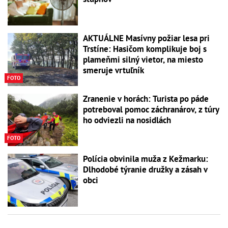
AKTUÁLNE Masívny požiar lesa pri
Trstíne: Hasičom komplikuje boj s
plameňmi silný vietor, na miesto
smeruje vrtuľník
FOTO
Zranenie v horách: Turista po páde
potreboval pomoc záchranárov, z túry
ho odviezli na nosidlách
FOTO
Polícia obvinila muža z Kežmarku:
Dlhodobé týranie družky a zásah v
obci