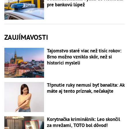
pre bankovú lúpež
ZAUJÍMAVOSTI
Tajomstvo staré viac než tisíc rokov:
Brno možno vzniklo skôr, než si
historici mysleli
Tŕpnutie ruky nemusí byť banalita: Ak
máte aj tento príznak, nečakajte
Korytnačka kriminálnik: Leo skončil
za mrežami, TOTO bol dôvod!