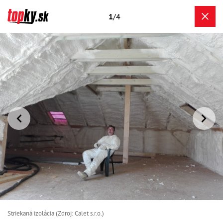
1
/4
Striekaná izolácia (Zdroj: Calet s.r.o.)