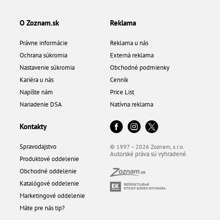
O Zoznam.sk
Reklama
Právne informácie
Reklama u nás
Ochrana súkromia
Externá reklama
Nastavenie súkromia
Obchodné podmienky
Kariéra u nás
Cenník
Napíšte nám
Price List
Nariadenie DSA
Natívna reklama
Kontakty
Spravodajstvo
© 1997 – 2026 Zoznam, s.r.o.
Autorské práva sú vyhradené.
Produktové oddelenie
Obchodné oddelenie
Katalógové oddelenie
Marketingové oddelenie
Máte pre nás tip?