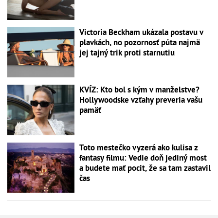
Victoria Beckham ukázala postavu v
plavkách, no pozornosť púta najmä
jej tajný trik proti starnutiu
KVÍZ: Kto bol s kým v manželstve?
Hollywoodske vzťahy preveria vašu
pamäť
Toto mestečko vyzerá ako kulisa z
fantasy filmu: Vedie doň jediný most
a budete mať pocit, že sa tam zastavil
čas