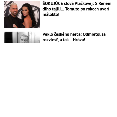
ŠOKUJÚCE slová Plačkovej: S Reném
dlho tajili... Tomuto po rokoch uverí
málokto!
Peklo českého herca: Odmietol sa
rozviesť, a tak... Hrôza!
128 FB INTERAKCIÍ
Manželka Attilu Végha rozpálila
Chorvátsko: FOTO v plavkách vyráža
dych! TAKÝTO zadok sa len tak nevidí
Kaia Gerber a syn Richarda Gerea
spolu: Osud ich spojil desaťročia po
rozvode ich rodičov!