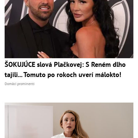
ŠOKUJÚCE slová Plačkovej: S Reném dlho
tajili... Tomuto po rokoch uverí málokto!
Domáci prominenti