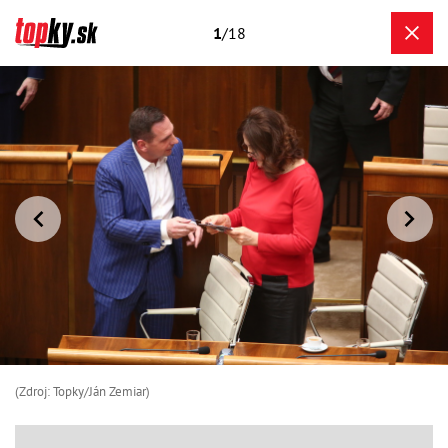
1
/18
(Zdroj: Topky/Ján Zemiar)