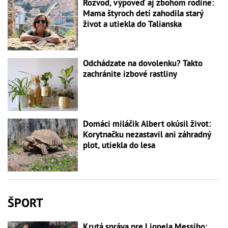
Rozvod, výpoveď aj zbohom rodine:
Mama štyroch detí zahodila starý
život a utiekla do Talianska
Odchádzate na dovolenku? Takto
zachránite izbové rastliny
Domáci miláčik Albert okúsil život:
Korytnačku nezastavil ani záhradný
plot, utiekla do lesa
ŠPORT
Krutá správa pre Lionela Messiho: