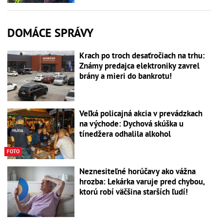
DOMÁCE SPRÁVY
Krach po troch desaťročiach na trhu:
Známy predajca elektroniky zavrel
brány a mieri do bankrotu!
Veľká policajná akcia v prevádzkach
na východe: Dychová skúška u
tínedžera odhalila alkohol
FOTO
Neznesiteľné horúčavy ako vážna
hrozba: Lekárka varuje pred chybou,
ktorú robí väčšina starších ľudí!