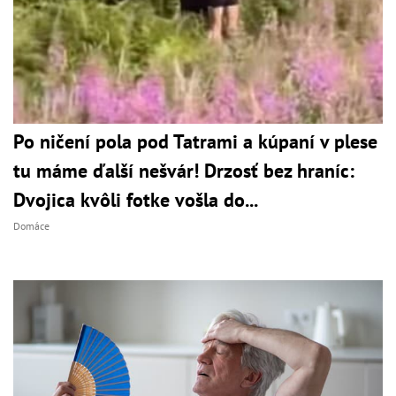
Po ničení pola pod Tatrami a kúpaní v plese
tu máme ďalší nešvár! Drzosť bez hraníc:
Dvojica kvôli fotke vošla do...
Domáce