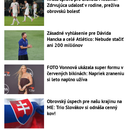
Zdrvujúca udalosť v rodine, prežíva
obrovskú bolesť
Zásadné vyhlásenie pre Dávida
Hancka a celé Atlético: Nebude stačiť
ani 200 miliónov
FOTO Vonnová ukázala super formu v
červených bikinách: Napriek zraneniu
si leto naplno užíva
Obrovský úspech pre našu krajinu na
ME: Trio Slovákov si odnáša cenný
kov!