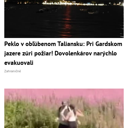
Peklo v obľúbenom Taliansku: Pri Gardskom
jazere zúri požiar! Dovolenkárov narýchlo
evakuovali
Zahraničné