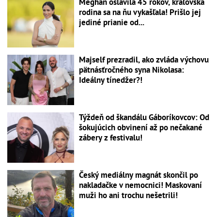
Meghan oslávila 45 rokov, kráľovská
rodina sa na ňu vykašľala! Prišlo jej
jediné prianie od...
Majself prezradil, ako zvláda výchovu
pätnásťročného syna Nikolasa:
Ideálny tínedžer?!
Týždeň od škandálu Gáboríkovcov: Od
šokujúcich obvinení až po nečakané
zábery z festivalu!
Český mediálny magnát skončil po
nakladačke v nemocnici! Maskovaní
muži ho ani trochu nešetrili!