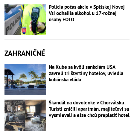
Polícia počas akcie v Spišskej Novej
Vsi odhalila alkohol u 17-ročnej
osoby FOTO
ZAHRANIČNÉ
Na Kube sa kvôli sankciám USA
zavreli tri štvrtiny hotelov, uviedla
kubánska vláda
Škandál na dovolenke v Chorvátsku:
Turisti zničili apartmán, majiteľovi sa
vysmievali a ešte chcú preplatiť hotel