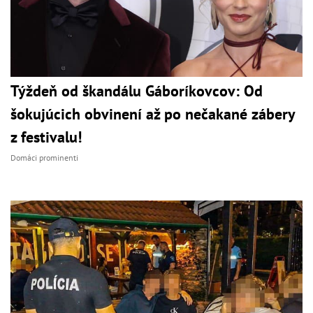
Týždeň od škandálu Gáboríkovcov: Od
šokujúcich obvinení až po nečakané zábery
z festivalu!
Domáci prominenti