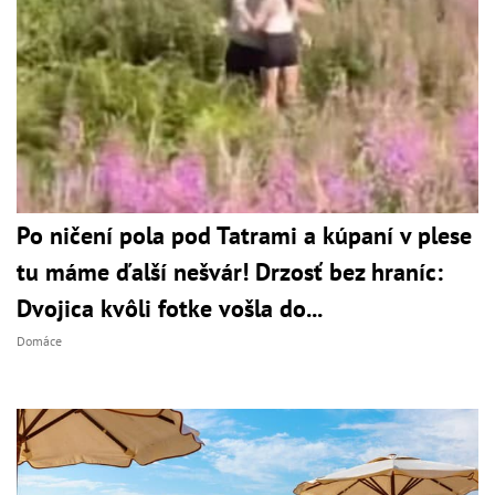
Po ničení pola pod Tatrami a kúpaní v plese
tu máme ďalší nešvár! Drzosť bez hraníc:
Dvojica kvôli fotke vošla do...
Domáce