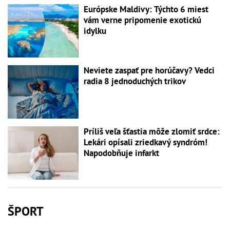
Európske Maldivy: Týchto 6 miest
vám verne pripomenie exotickú
idylku
Neviete zaspať pre horúčavy? Vedci
radia 8 jednoduchých trikov
Príliš veľa šťastia môže zlomiť srdce:
Lekári opísali zriedkavý syndróm!
Napodobňuje infarkt
ŠPORT