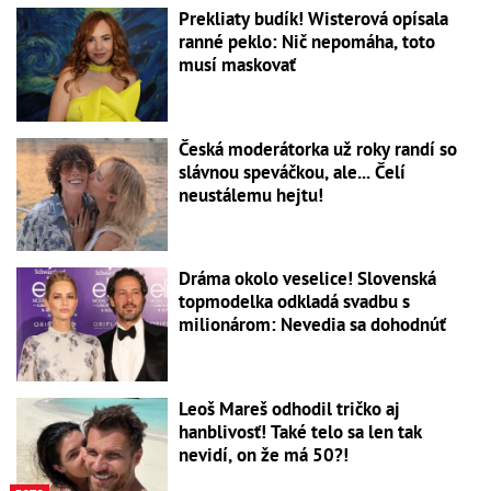
Prekliaty budík! Wisterová opísala
ranné peklo: Nič nepomáha, toto
musí maskovať
Česká moderátorka už roky randí so
slávnou speváčkou, ale... Čelí
neustálemu hejtu!
Dráma okolo veselice! Slovenská
topmodelka odkladá svadbu s
milionárom: Nevedia sa dohodnúť
Leoš Mareš odhodil tričko aj
hanblivosť! Také telo sa len tak
nevidí, on že má 50?!