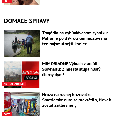
FOTO
DOMÁCE SPRÁVY
Tragédia na vyhľadávanom rybníku:
Pátranie po 39-ročnom mužovi má
ten najsmutnejší koniec
MIMORIADNE Výbuch v areáli
Slovnaftu: Z miesta stúpa hustý
čierny dym!
AKTUALIZUJEME
Hrôza na rušnej križovatke:
Smetiarske auto sa prevrátilo, človek
zostal zakliesnený
FOTO