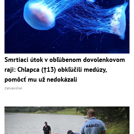
Smrtiaci útok v obľúbenom dovolenkovom
raji: Chlapca (†13) obkľúčili medúzy,
pomôcť mu už nedokázali
Zahraničné