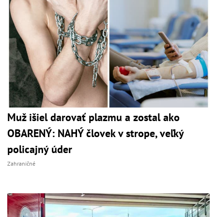
Muž išiel darovať plazmu a zostal ako
OBARENÝ: NAHÝ človek v strope, veľký
policajný úder
Zahraničné