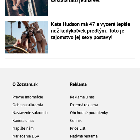
sa stala táto jedna vec
Kate Hudson má 47 a vyzerá lepšie
než kedykoľvek predtým: Toto je
tajomstvo jej sexy postavy!
O Zoznam.sk
Reklama
Právne informácie
Reklama u nás
Ochrana súkromia
Externá reklama
Nastavenie súkromia
Obchodné podmienky
Kariéra u nás
Cenník
Napíšte nám
Price List
Nariadenie DSA
Natívna reklama