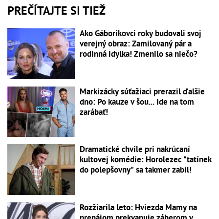
PREČÍTAJTE SI TIEŽ
Ako Gáboríkovci roky budovali svoj
verejný obraz: Zamilovaný pár a
rodinná idylka! Zmenilo sa niečo?
Markizácky súťažiaci prerazil ďalšie
dno: Po kauze v šou... Ide na tom
zarábať!
Dramatické chvíle pri nakrúcaní
kultovej komédie: Horolezec "tatínek
do polepšovny" sa takmer zabil!
Rozžiarila leto: Hviezda Mamy na
prenájom prekvapuje záberom v