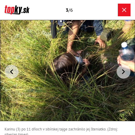
3
/6
Karinu (3) po 11 dňoch v sibírskej tajge zachránilo jej šteniatko. (Zdroj:
siberian times)