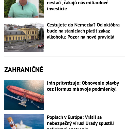
nestačí, čakajú nás miliardové
investície
Cestujete do Nemecka? Od októbra
bude na staniciach platiť zákaz
alkoholu: Pozor na nové pravidlá
ZAHRANIČNÉ
Irán pritvrdzuje: Obnovenie plavby
cez Hormuz má svoje podmienky!
Poplach v Európe: Vrátil sa
nebezpečný vírus! Úrady spustili