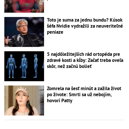
Toto je suma za jednu bundu? Kúsok
šéfa Nvidie vydražili za neuveriteľné
peniaze
5 najdôležitejších rád ortopéda pre
zdravé kosti a kĺby: Začať treba oveľa
skôr, než začnú bolieť
Zomrela na šesť minút a zažila život
po živote: Smrti sa už nebojím,
hovorí Patty