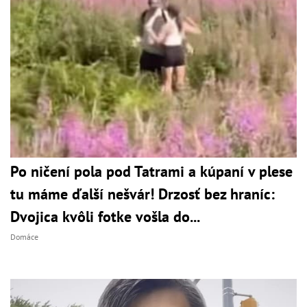
Po ničení pola pod Tatrami a kúpaní v plese
tu máme ďalší nešvár! Drzosť bez hraníc:
Dvojica kvôli fotke vošla do...
Domáce