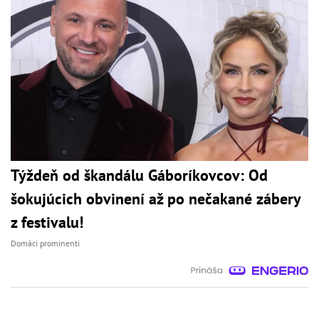
Týždeň od škandálu Gáboríkovcov: Od
šokujúcich obvinení až po nečakané zábery
z festivalu!
Domáci prominenti