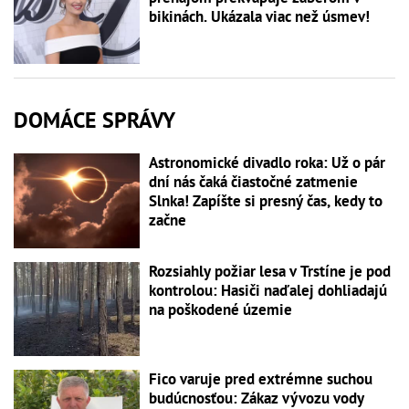
bikinách. Ukázala viac než úsmev!
DOMÁCE SPRÁVY
Astronomické divadlo roka: Už o pár
dní nás čaká čiastočné zatmenie
Slnka! Zapíšte si presný čas, kedy to
začne
Rozsiahly požiar lesa v Trstíne je pod
kontrolou: Hasiči naďalej dohliadajú
na poškodené územie
Fico varuje pred extrémne suchou
budúcnosťou: Zákaz vývozu vody