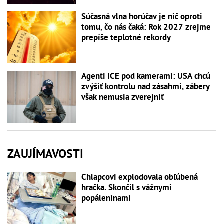
Súčasná vlna horúčav je nič oproti
tomu, čo nás čaká: Rok 2027 zrejme
prepíše teplotné rekordy
Agenti ICE pod kamerami: USA chcú
zvýšiť kontrolu nad zásahmi, zábery
však nemusia zverejniť
ZAUJÍMAVOSTI
Chlapcovi explodovala obľúbená
hračka. Skončil s vážnymi
popáleninami