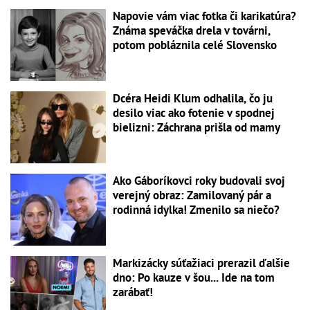
Napovie vám viac fotka či karikatúra?
Známa speváčka drela v továrni,
potom pobláznila celé Slovensko
Dcéra Heidi Klum odhalila, čo ju
desilo viac ako fotenie v spodnej
bielizni: Záchrana prišla od mamy
Ako Gáboríkovci roky budovali svoj
verejný obraz: Zamilovaný pár a
rodinná idylka! Zmenilo sa niečo?
Markizácky súťažiaci prerazil ďalšie
dno: Po kauze v šou... Ide na tom
zarábať!