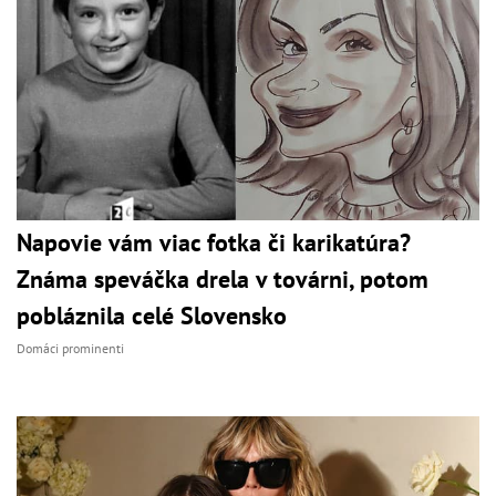
Napovie vám viac fotka či karikatúra?
Známa speváčka drela v továrni, potom
pobláznila celé Slovensko
Domáci prominenti