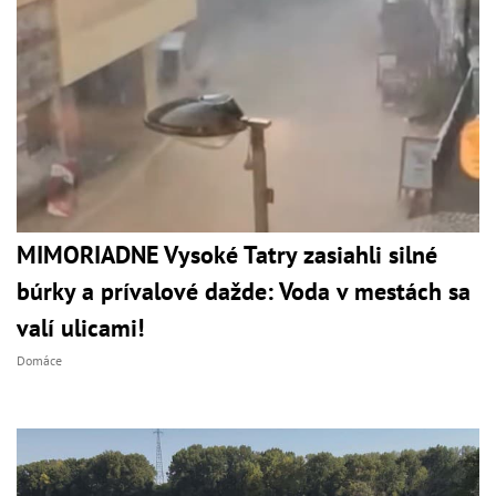
MIMORIADNE Vysoké Tatry zasiahli silné
búrky a prívalové dažde: Voda v mestách sa
valí ulicami!
Domáce