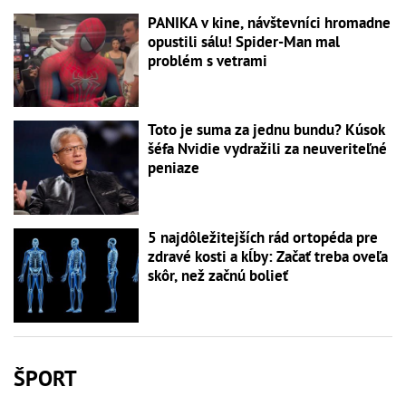
PANIKA v kine, návštevníci hromadne
opustili sálu! Spider-Man mal
problém s vetrami
Toto je suma za jednu bundu? Kúsok
šéfa Nvidie vydražili za neuveriteľné
peniaze
5 najdôležitejších rád ortopéda pre
zdravé kosti a kĺby: Začať treba oveľa
skôr, než začnú bolieť
ŠPORT