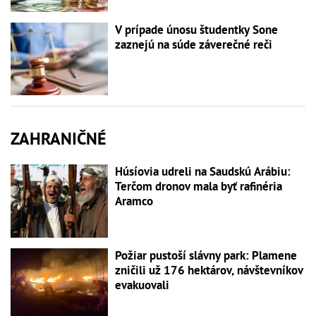
V prípade únosu študentky Sone
zaznejú na súde záverečné reči
ZAHRANIČNÉ
Húsíovia udreli na Saudskú Arábiu:
Terčom dronov mala byť rafinéria
Aramco
Požiar pustoší slávny park: Plamene
zničili už 176 hektárov, návštevníkov
evakuovali