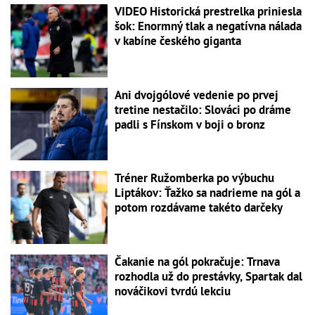
VIDEO Historická prestrelka priniesla
šok: Enormný tlak a negatívna nálada
v kabíne českého giganta
Ani dvojgólové vedenie po prvej
tretine nestačilo: Slováci po dráme
padli s Fínskom v boji o bronz
Tréner Ružomberka po výbuchu
Liptákov: Ťažko sa nadrieme na gól a
potom rozdávame takéto darčeky
Čakanie na gól pokračuje: Trnava
rozhodla už do prestávky, Spartak dal
nováčikovi tvrdú lekciu