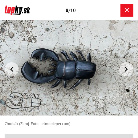
8
/10
Chrobák (Zdroj: Foto: telmopieper.com)