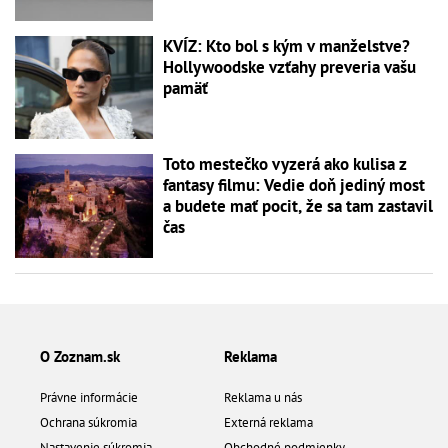
KVÍZ: Kto bol s kým v manželstve?
Hollywoodske vzťahy preveria vašu
pamäť
Toto mestečko vyzerá ako kulisa z
fantasy filmu: Vedie doň jediný most
a budete mať pocit, že sa tam zastavil
čas
O Zoznam.sk
Reklama
Právne informácie
Reklama u nás
Ochrana súkromia
Externá reklama
Nastavenie súkromia
Obchodné podmienky