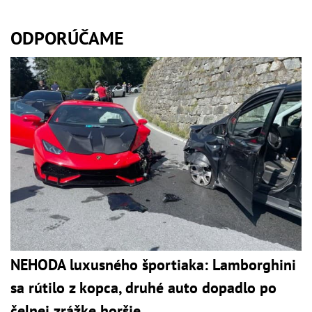
ODPORÚČAME
NEHODA luxusného športiaka: Lamborghini
sa rútilo z kopca, druhé auto dopadlo po
čelnej zrážke horšie