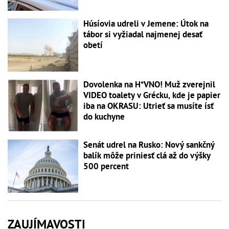
Húsíovia udreli v Jemene: Útok na
tábor si vyžiadal najmenej desať
obetí
Dovolenka na H*VNO! Muž zverejnil
VIDEO toalety v Grécku, kde je papier
iba na OKRASU: Utrieť sa musíte ísť
do kuchyne
Senát udrel na Rusko: Nový sankčný
balík môže priniesť clá až do výšky
500 percent
ZAUJÍMAVOSTI