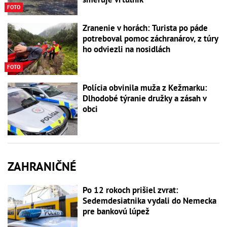
FOTO
Zranenie v horách: Turista po páde
potreboval pomoc záchranárov, z túry
ho odviezli na nosidlách
FOTO
Polícia obvinila muža z Kežmarku:
Dlhodobé týranie družky a zásah v
obci
ZAHRANIČNÉ
Po 12 rokoch prišiel zvrat:
Sedemdesiatnika vydali do Nemecka
pre bankovú lúpež