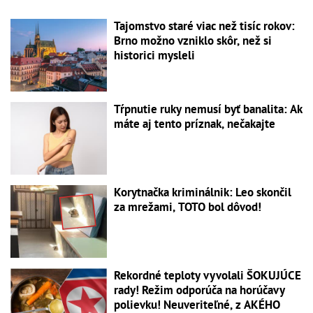
Tajomstvo staré viac než tisíc rokov:
Brno možno vzniklo skôr, než si
historici mysleli
Tŕpnutie ruky nemusí byť banalita: Ak
máte aj tento príznak, nečakajte
Korytnačka kriminálnik: Leo skončil
za mrežami, TOTO bol dôvod!
Rekordné teploty vyvolali ŠOKUJÚCE
rady! Režim odporúča na horúčavy
polievku! Neuveriteľné, z AKÉHO