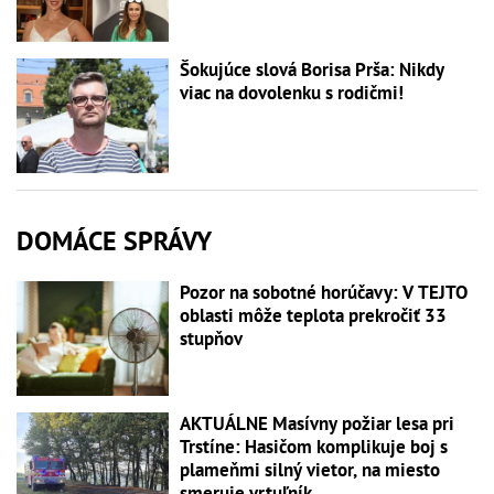
Šokujúce slová Borisa Prša: Nikdy
viac na dovolenku s rodičmi!
DOMÁCE SPRÁVY
Pozor na sobotné horúčavy: V TEJTO
oblasti môže teplota prekročiť 33
stupňov
AKTUÁLNE Masívny požiar lesa pri
Trstíne: Hasičom komplikuje boj s
plameňmi silný vietor, na miesto
smeruje vrtuľník