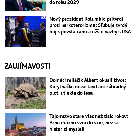
do roku 2029
Nový prezident Kolumbie pritvrdí
proti narkoterorizmu: Sľubuje tvrdý
boj s povstalcami a užšie väzby s USA
ZAUJÍMAVOSTI
Domáci miláčik Albert okúsil život:
Korytnačku nezastavil ani záhradný
plot, utiekla do lesa
Tajomstvo staré viac než tisíc rokov:
Brno možno vzniklo skôr, než si
historici mysleli