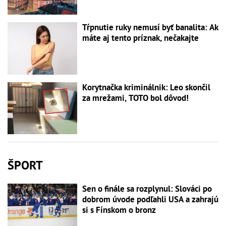
Tŕpnutie ruky nemusí byť banalita: Ak
máte aj tento príznak, nečakajte
Korytnačka kriminálnik: Leo skončil
za mrežami, TOTO bol dôvod!
ŠPORT
Sen o finále sa rozplynul: Slováci po
dobrom úvode podľahli USA a zahrajú
si s Fínskom o bronz