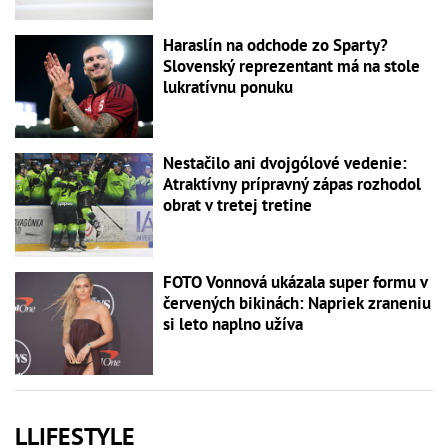
Haraslín na odchode zo Sparty?
Slovenský reprezentant má na stole
lukratívnu ponuku
Nestačilo ani dvojgólové vedenie:
Atraktívny prípravný zápas rozhodol
obrat v tretej tretine
FOTO Vonnová ukázala super formu v
červených bikinách: Napriek zraneniu
si leto naplno užíva
LLIFESTYLE