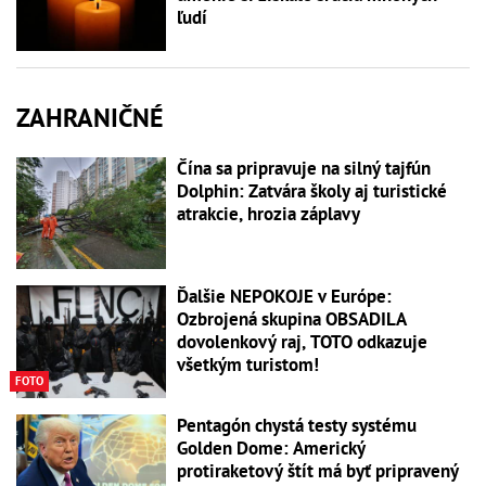
ľudí
ZAHRANIČNÉ
Čína sa pripravuje na silný tajfún
Dolphin: Zatvára školy aj turistické
atrakcie, hrozia záplavy
Ďalšie NEPOKOJE v Európe:
Ozbrojená skupina OBSADILA
dovolenkový raj, TOTO odkazuje
všetkým turistom!
FOTO
Pentagón chystá testy systému
Golden Dome: Americký
protiraketový štít má byť pripravený