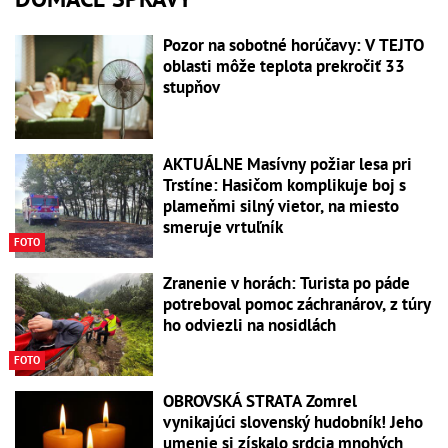
Pozor na sobotné horúčavy: V TEJTO
oblasti môže teplota prekročiť 33
stupňov
AKTUÁLNE Masívny požiar lesa pri
Trstíne: Hasičom komplikuje boj s
plameňmi silný vietor, na miesto
smeruje vrtuľník
FOTO
Zranenie v horách: Turista po páde
potreboval pomoc záchranárov, z túry
ho odviezli na nosidlách
FOTO
OBROVSKÁ STRATA Zomrel
vynikajúci slovenský hudobník! Jeho
umenie si získalo srdcia mnohých