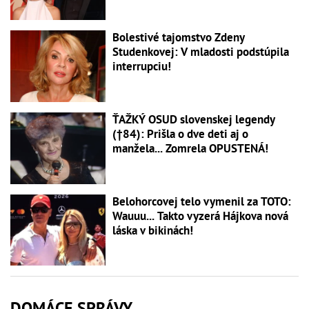
Bolestivé tajomstvo Zdeny
Studenkovej: V mladosti podstúpila
interrupciu!
ŤAŽKÝ OSUD slovenskej legendy
(†84): Prišla o dve deti aj o
manžela... Zomrela OPUSTENÁ!
Belohorcovej telo vymenil za TOTO:
Wauuu... Takto vyzerá Hájkova nová
láska v bikinách!
DOMÁCE SPRÁVY