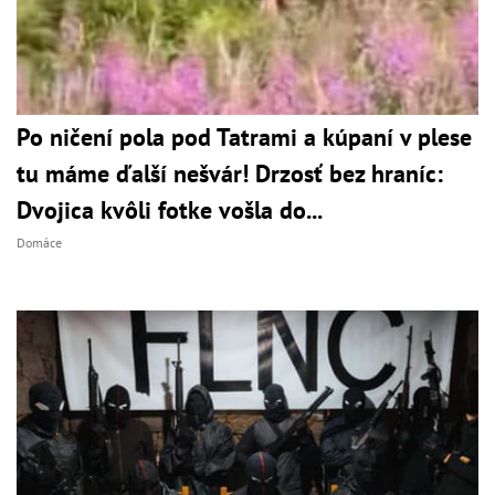
Po ničení pola pod Tatrami a kúpaní v plese
tu máme ďalší nešvár! Drzosť bez hraníc:
Dvojica kvôli fotke vošla do...
Domáce