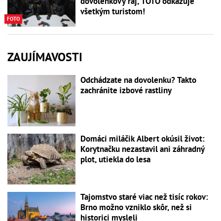
dovolenkový raj, TOTO odkazuje
všetkým turistom!
FOTO
ZAUJÍMAVOSTI
Odchádzate na dovolenku? Takto
zachránite izbové rastliny
Domáci miláčik Albert okúsil život:
Korytnačku nezastavil ani záhradný
plot, utiekla do lesa
Tajomstvo staré viac než tisíc rokov:
Brno možno vzniklo skôr, než si
historici mysleli