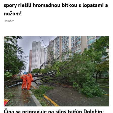
spory riešili hromadnou bitkou s lopatami a
nožom!
Domáce
Čína sa pripravuje na silný tajfún Dolphin: