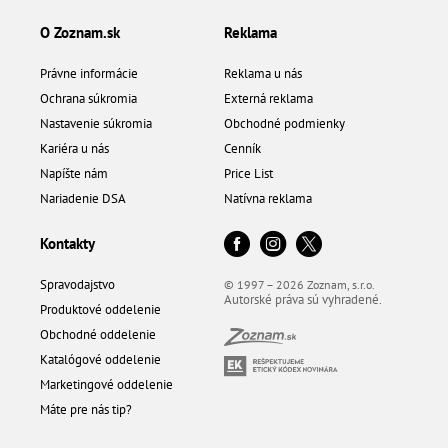
O Zoznam.sk
Reklama
Právne informácie
Reklama u nás
Ochrana súkromia
Externá reklama
Nastavenie súkromia
Obchodné podmienky
Kariéra u nás
Cenník
Napíšte nám
Price List
Nariadenie DSA
Natívna reklama
Kontakty
Spravodajstvo
© 1997 – 2026 Zoznam, s.r.o.
Autorské práva sú vyhradené.
Produktové oddelenie
Obchodné oddelenie
Katalógové oddelenie
Marketingové oddelenie
Máte pre nás tip?