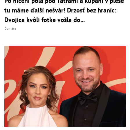
Po ničení pola pod Tatrami a kúpaní v plese
tu máme ďalší nešvár! Drzosť bez hraníc:
Dvojica kvôli fotke vošla do...
Domáce