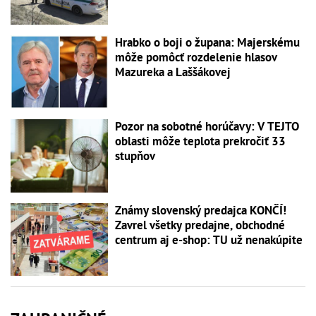
Hrabko o boji o župana: Majerskému
môže pomôcť rozdelenie hlasov
Mazureka a Laššákovej
Pozor na sobotné horúčavy: V TEJTO
oblasti môže teplota prekročiť 33
stupňov
Známy slovenský predajca KONČÍ!
Zavrel všetky predajne, obchodné
centrum aj e-shop: TU už nenakúpite