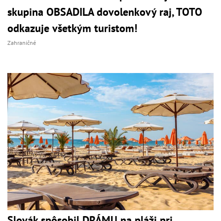
skupina OBSADILA dovolenkový raj, TOTO
odkazuje všetkým turistom!
Zahraničné
Slovák spôsobil DRÁMU na pláži pri