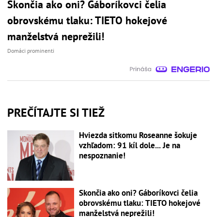
Skončia ako oni? Gáboríkovci čelia
obrovskému tlaku: TIETO hokejové
manželstvá neprežili!
Domáci prominenti
PREČÍTAJTE SI TIEŽ
Hviezda sitkomu Roseanne šokuje
vzhľadom: 91 kíl dole... Je na
nespoznanie!
Skončia ako oni? Gáboríkovci čelia
obrovskému tlaku: TIETO hokejové
manželstvá neprežili!