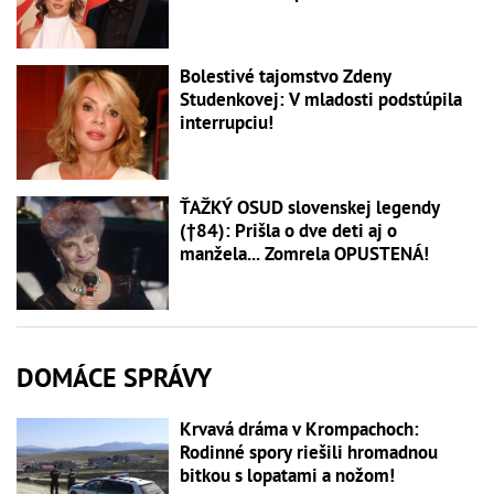
Bolestivé tajomstvo Zdeny
Studenkovej: V mladosti podstúpila
interrupciu!
ŤAŽKÝ OSUD slovenskej legendy
(†84): Prišla o dve deti aj o
manžela... Zomrela OPUSTENÁ!
DOMÁCE SPRÁVY
Krvavá dráma v Krompachoch:
Rodinné spory riešili hromadnou
bitkou s lopatami a nožom!