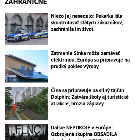
ZAHRANIČNÉ
Niečo jej nesedelo: Pekárka išla
skontrolovať stálych zákazníkov,
zachránila im život
Zatmenie Slnka môže zamávať
elektrinou: Európa sa pripravuje na
prudký pokles výroby
Čína sa pripravuje na silný tajfún
Dolphin: Zatvára školy aj turistické
atrakcie, hrozia záplavy
Ďalšie NEPOKOJE v Európe:
Ozbrojená skupina OBSADILA