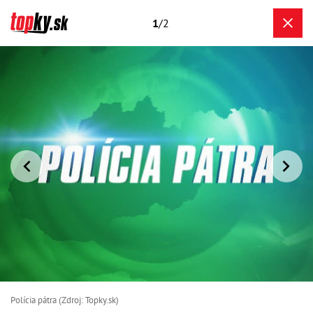
1
/2
Polícia pátra (Zdroj: Topky.sk)