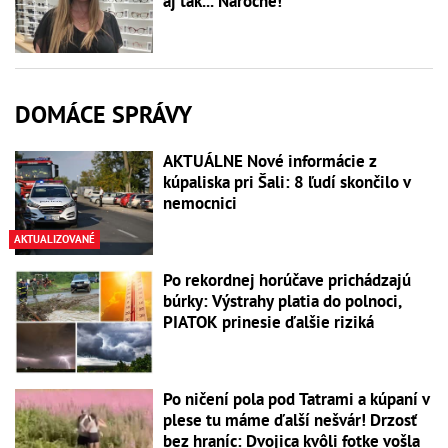
aj tak... Náročné!
DOMÁCE SPRÁVY
AKTUÁLNE Nové informácie z
kúpaliska pri Šali: 8 ľudí skončilo v
nemocnici
AKTUALIZOVANÉ
Po rekordnej horúčave prichádzajú
búrky: Výstrahy platia do polnoci,
PIATOK prinesie ďalšie riziká
Po ničení pola pod Tatrami a kúpaní v
plese tu máme ďalší nešvár! Drzosť
bez hraníc: Dvojica kvôli fotke vošla