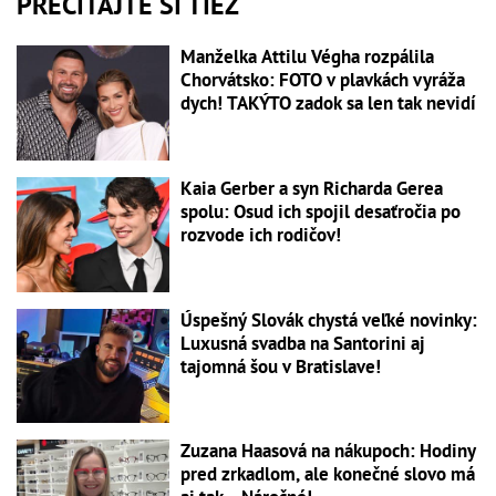
PREČÍTAJTE SI TIEŽ
Manželka Attilu Végha rozpálila
Chorvátsko: FOTO v plavkách vyráža
dych! TAKÝTO zadok sa len tak nevidí
Kaia Gerber a syn Richarda Gerea
spolu: Osud ich spojil desaťročia po
rozvode ich rodičov!
Úspešný Slovák chystá veľké novinky:
Luxusná svadba na Santorini aj
tajomná šou v Bratislave!
Zuzana Haasová na nákupoch: Hodiny
pred zrkadlom, ale konečné slovo má