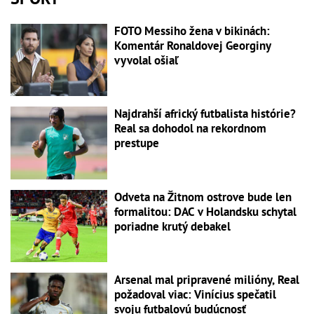
FOTO Messiho žena v bikinách:
Komentár Ronaldovej Georginy
vyvolal ošiaľ
Najdrahší africký futbalista histórie?
Real sa dohodol na rekordnom
prestupe
Odveta na Žitnom ostrove bude len
formalitou: DAC v Holandsku schytal
poriadne krutý debakel
Arsenal mal pripravené milióny, Real
požadoval viac: Vinícius spečatil
svoju futbalovú budúcnosť