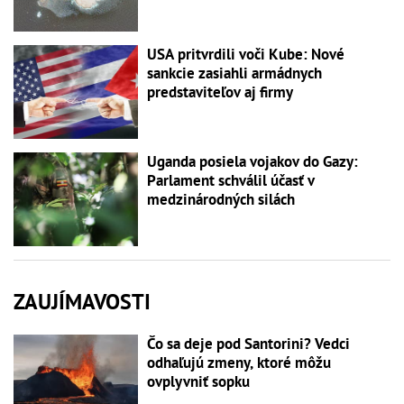
USA pritvrdili voči Kube: Nové
sankcie zasiahli armádnych
predstaviteľov aj firmy
Uganda posiela vojakov do Gazy:
Parlament schválil účasť v
medzinárodných silách
ZAUJÍMAVOSTI
Čo sa deje pod Santorini? Vedci
odhaľujú zmeny, ktoré môžu
ovplyvniť sopku