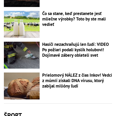
Čo sa stane, keď prestanete jesť
mliečne výrobky? Toto by ste mali
vedieť
Hasiči nezachraňujú len ľudí: VIDEO
Po požiari podali kyslík holubovi!
Dojímavé zábery obleteli svet
Prielomový NÁLEZ z čias Inkov! Vedci
z múmií získali DNA vírusu, ktorý
zabíjal milióny ľudí
ŠPORT