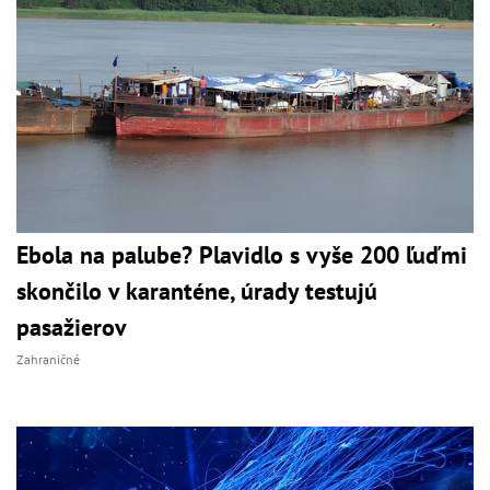
Ebola na palube? Plavidlo s vyše 200 ľuďmi
skončilo v karanténe, úrady testujú
pasažierov
Zahraničné