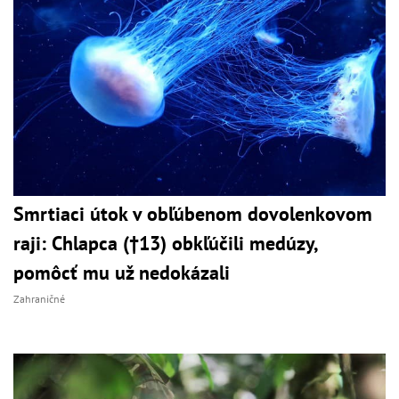
Smrtiaci útok v obľúbenom dovolenkovom
raji: Chlapca (†13) obkľúčili medúzy,
pomôcť mu už nedokázali
Zahraničné