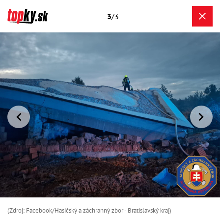
3
/3
(Zdroj: Facebook/Hasičský a záchranný zbor - Bratislavský kraj)