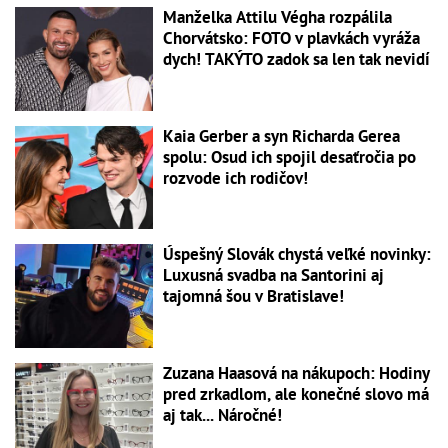
Manželka Attilu Végha rozpálila
Chorvátsko: FOTO v plavkách vyráža
dych! TAKÝTO zadok sa len tak nevidí
Kaia Gerber a syn Richarda Gerea
spolu: Osud ich spojil desaťročia po
rozvode ich rodičov!
Úspešný Slovák chystá veľké novinky:
Luxusná svadba na Santorini aj
tajomná šou v Bratislave!
Zuzana Haasová na nákupoch: Hodiny
pred zrkadlom, ale konečné slovo má
aj tak... Náročné!