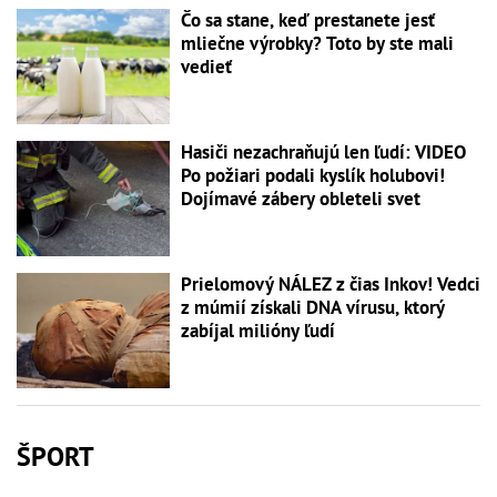
Čo sa stane, keď prestanete jesť
mliečne výrobky? Toto by ste mali
vedieť
Hasiči nezachraňujú len ľudí: VIDEO
Po požiari podali kyslík holubovi!
Dojímavé zábery obleteli svet
Prielomový NÁLEZ z čias Inkov! Vedci
z múmií získali DNA vírusu, ktorý
zabíjal milióny ľudí
ŠPORT