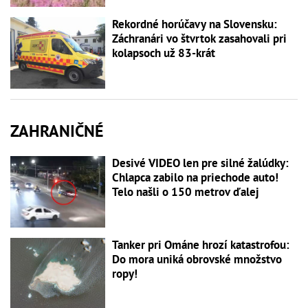
Rekordné horúčavy na Slovensku:
Záchranári vo štvrtok zasahovali pri
kolapsoch už 83-krát
ZAHRANIČNÉ
Desivé VIDEO len pre silné žalúdky:
Chlapca zabilo na priechode auto!
Telo našli o 150 metrov ďalej
Tanker pri Ománe hrozí katastrofou:
Do mora uniká obrovské množstvo
ropy!