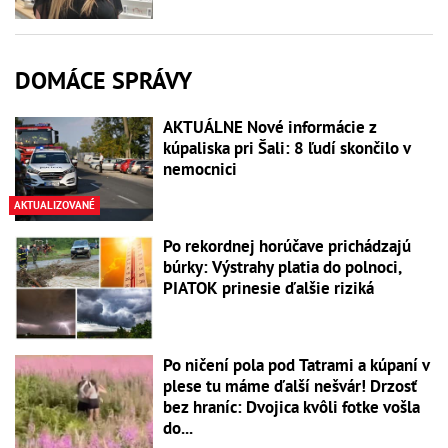
DOMÁCE SPRÁVY
AKTUÁLNE Nové informácie z
kúpaliska pri Šali: 8 ľudí skončilo v
nemocnici
AKTUALIZOVANÉ
Po rekordnej horúčave prichádzajú
búrky: Výstrahy platia do polnoci,
PIATOK prinesie ďalšie riziká
Po ničení pola pod Tatrami a kúpaní v
plese tu máme ďalší nešvár! Drzosť
bez hraníc: Dvojica kvôli fotke vošla
do...