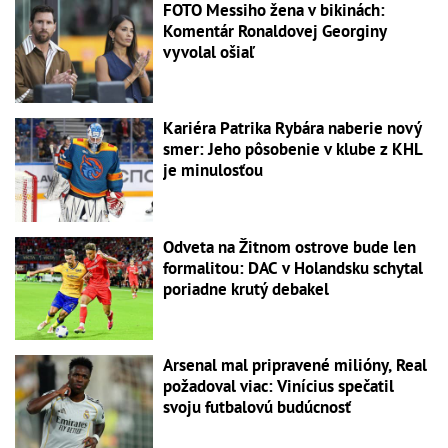
FOTO Messiho žena v bikinách:
Komentár Ronaldovej Georginy
vyvolal ošiaľ
Kariéra Patrika Rybára naberie nový
smer: Jeho pôsobenie v klube z KHL
je minulosťou
Odveta na Žitnom ostrove bude len
formalitou: DAC v Holandsku schytal
poriadne krutý debakel
Arsenal mal pripravené milióny, Real
požadoval viac: Vinícius spečatil
svoju futbalovú budúcnosť