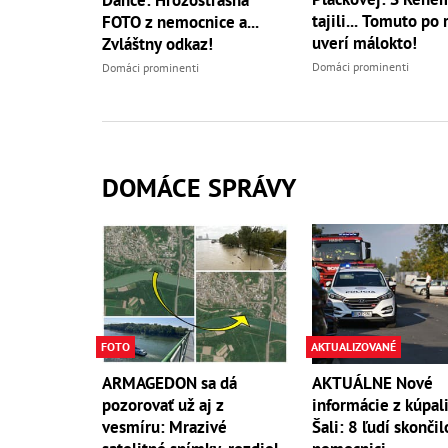
tajili... Tomuto po
FOTO z nemocnice a...
uverí málokto!
Zvláštny odkaz!
Domáci prominenti
Domáci prominenti
DOMÁCE SPRÁVY
FOTO
AKTUALIZOVANÉ
ARMAGEDON sa dá
AKTUÁLNE Nové
pozorovať už aj z
informácie z kúpali
vesmíru: Mrazivé
Šali: 8 ľudí skončil