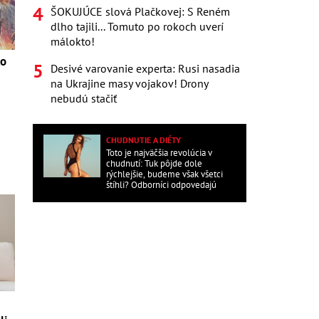
ŠOKUJÚCE slová Plačkovej: S Reném
dlho tajili... Tomuto po rokoch uverí
málokto!
ko
Desivé varovanie experta: Rusi nasadia
na Ukrajine masy vojakov! Drony
nebudú stačiť
CHUDNUTIE A DIÉTY
Toto je najväčšia revolúcia v
chudnutí: Tuk pôjde dole
rýchlejšie, budeme však všetci
štíhli? Odborníci odpovedajú