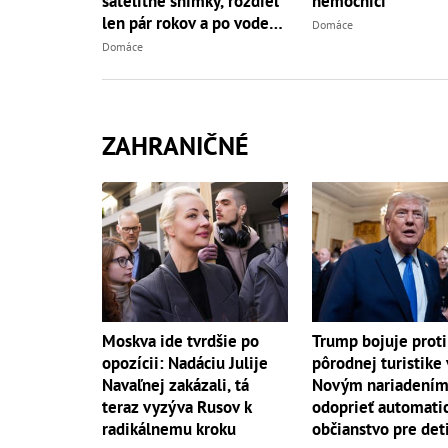
satelitné snímky, rozdiel
nemocnici
len pár rokov a po vode
Domáce
ani stopy!
Domáce
ZAHRANIČNÉ
Moskva ide tvrdšie po
Trump bojuje proti
opozícii: Nadáciu Julije
pôrodnej turistike
Navaľnej zakázali, tá
Novým nariadením
teraz vyzýva Rusov k
odoprieť automati
radikálnemu kroku
občianstvo pre det