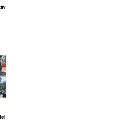
táv
le!