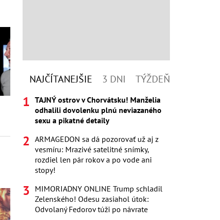
NAJČÍTANEJŠIE
3 DNI
TÝŽDEŇ
TAJNÝ ostrov v Chorvátsku! Manželia
odhalili dovolenku plnú neviazaného
sexu a pikatné detaily
ARMAGEDON sa dá pozorovať už aj z
vesmíru: Mrazivé satelitné snímky,
rozdiel len pár rokov a po vode ani
stopy!
MIMORIADNY ONLINE Trump schladil
Zelenského! Odesu zasiahol útok:
Odvolaný Fedorov túži po návrate