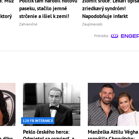
a: Muž
Politik tam narobil hotovú
zlomiť srdce: Lekári opísa
paseku, stačilo jemné
zriedkavý syndróm!
ktorý
strčenie a išiel k zemi!
Napodobňuje infarkt
Zahraničné
Zaujímavosti
128 FB INTERAKCIÍ
Peklo českého herca:
Manželka Attilu Végha
m dlho
Odmietol sa rozviesť, a
rozpálila Chorvátsko: