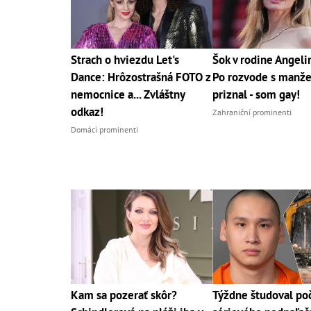
Strach o hviezdu Let's
Šok v rodine Angelin
Dance: Hrôzostrašná FOTO z
Po rozvode s manž
nemocnice a... Zvláštny
priznal - som gay!
odkaz!
Zahraniční prominenti
Domáci prominenti
Kam sa pozerať skôr?
Týždne študoval poč