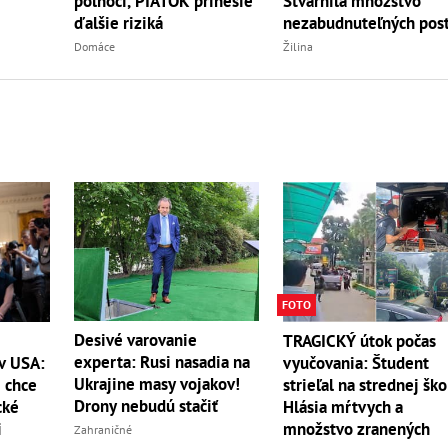
Stvárnila množstvo
polnoci, PIATOK prinesie
nezabudnuteľných pos
ďalšie riziká
Žilina
Domáce
FOTO
Desivé varovanie
TRAGICKÝ útok počas
experta: Rusi nasadia na
 v USA:
vyučovania: Študent
Ukrajine masy vojakov!
 chce
strieľal na strednej ško
Drony nebudú stačiť
cké
Hlásia mŕtvych a
i
množstvo zranených
Zahraničné