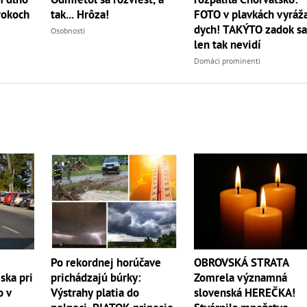
 rokoch
tak... Hrôza!
FOTO v plavkách vyráž
dych! TAKÝTO zadok s
Osobnosti
len tak nevidí
Domáci prominenti
OBROVSKÁ STRATA
Po rekordnej horúčave
Zomrela významná
ska pri
prichádzajú búrky:
slovenská HEREČKA!
o v
Výstrahy platia do