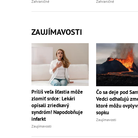
Zahraničné
Zahraničné
ZAUJÍMAVOSTI
Príliš veľa šťastia môže
Čo sa deje pod San
zlomiť srdce: Lekári
Vedci odhaľujú zm
opísali zriedkavý
ktoré môžu ovplyv
syndróm! Napodobňuje
sopku
infarkt
Zaujímavosti
Zaujímavosti