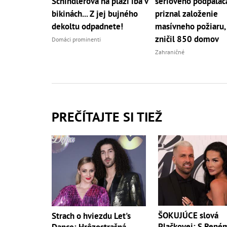
Schindlerová na pláži iba v
sériového podpaľač
bikinách... Z jej bujného
priznal založenie
dekoltu odpadnete!
masívneho požiaru, 
zničil 850 domov
Domáci prominenti
Zahraničné
PREČÍTAJTE SI TIEŽ
ŠOKUJÚCE slová
Strach o hviezdu Let's
Plačkovej: S René
Dance: Hrôzostrašná