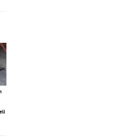
n
eli