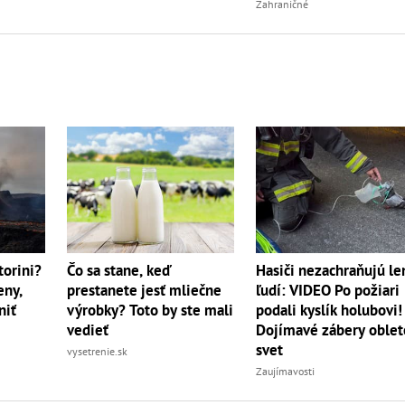
Zahraničné
torini?
Čo sa stane, keď
Hasiči nezachraňujú le
eny,
prestanete jesť mliečne
ľudí: VIDEO Po požiari
niť
výrobky? Toto by ste mali
podali kyslík holubovi!
vedieť
Dojímavé zábery oblet
svet
vysetrenie.sk
Zaujímavosti