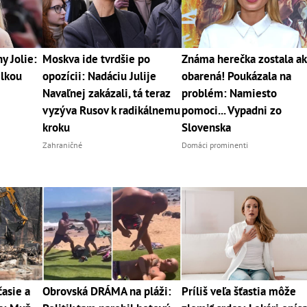
y Jolie:
Moskva ide tvrdšie po
Známa herečka zostala a
elkou
opozícii: Nadáciu Julije
obarená! Poukázala na
Navaľnej zakázali, tá teraz
problém: Namiesto
vyzýva Rusov k radikálnemu
pomoci... Vypadni zo
kroku
Slovenska
Zahraničné
Domáci prominenti
asie a
Obrovská DRÁMA na pláži:
Príliš veľa šťastia môže