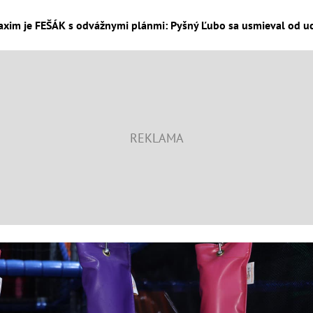
xim je FEŠÁK s odvážnymi plánmi: Pyšný Ľubo sa usmieval od uch