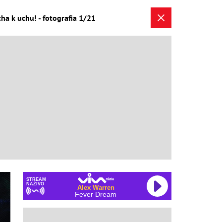
a k uchu! - fotografia 1/21
STREAM
NAŽIVO
Alex Warren
Fever Dream