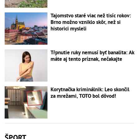
Tajomstvo staré viac než tisíc rokov:
Brno možno vzniklo skôr, než si
historici mysleli
Tŕpnutie ruky nemusí byť banalita: Ak
máte aj tento príznak, nečakajte
Korytnačka kriminálnik: Leo skončil
za mrežami, TOTO bol dôvod!
ŠPORT