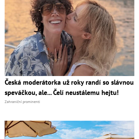
Česká moderátorka už roky randí so slávnou
speváčkou, ale... Čelí neustálemu hejtu!
Zahraniční prominenti