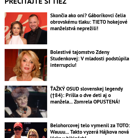
PREČÍTAJTE SI TIEŽ
Skončia ako oni? Gáboríkovci čelia
obrovskému tlaku: TIETO hokejové
manželstvá neprežili!
Bolestivé tajomstvo Zdeny
Studenkovej: V mladosti podstúpila
interrupciu!
ŤAŽKÝ OSUD slovenskej legendy
(†84): Prišla o dve deti aj o
manžela... Zomrela OPUSTENÁ!
Belohorcovej telo vymenil za TOTO:
Wauuu... Takto vyzerá Hájkova nová