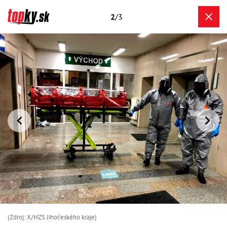
2
/3
(Zdroj: X/HZS Jihočeského kraje)