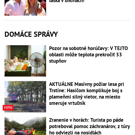
láska v bikinách!
DOMÁCE SPRÁVY
Pozor na sobotné horúčavy: V TEJTO
oblasti môže teplota prekročiť 33
stupňov
AKTUÁLNE Masívny požiar lesa pri
Trstíne: Hasičom komplikuje boj s
plameňmi silný vietor, na miesto
smeruje vrtuľník
FOTO
Zranenie v horách: Turista po páde
potreboval pomoc záchranárov, z túry
ho odviezli na nosidlách