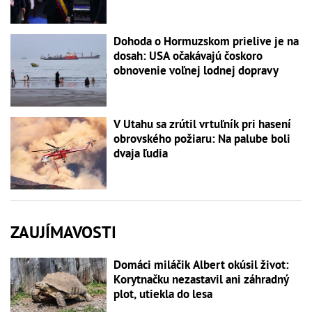
Dohoda o Hormuzskom prielive je na
dosah: USA očakávajú čoskoro
obnovenie voľnej lodnej dopravy
V Utahu sa zrútil vrtuľník pri hasení
obrovského požiaru: Na palube boli
dvaja ľudia
ZAUJÍMAVOSTI
Domáci miláčik Albert okúsil život:
Korytnačku nezastavil ani záhradný
plot, utiekla do lesa