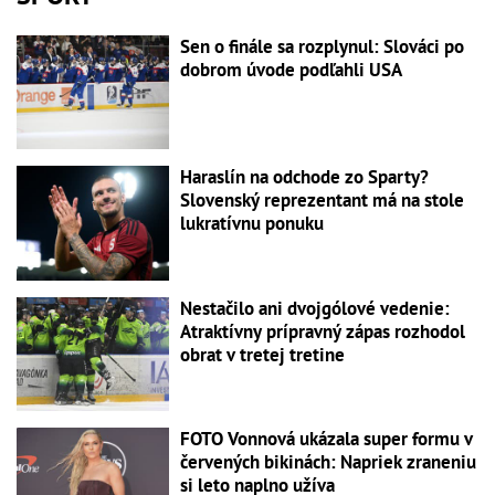
Sen o finále sa rozplynul: Slováci po
dobrom úvode podľahli USA
Haraslín na odchode zo Sparty?
Slovenský reprezentant má na stole
lukratívnu ponuku
Nestačilo ani dvojgólové vedenie:
Atraktívny prípravný zápas rozhodol
obrat v tretej tretine
FOTO Vonnová ukázala super formu v
červených bikinách: Napriek zraneniu
si leto naplno užíva