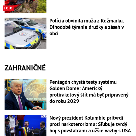
FOTO
Polícia obvinila muža z Kežmarku:
Dlhodobé týranie družky a zásah v
obci
ZAHRANIČNÉ
Pentagón chystá testy systému
Golden Dome: Americký
protiraketový štít má byť pripravený
do roku 2029
Nový prezident Kolumbie pritvrdí
proti narkoterorizmu: Sľubuje tvrdý
boj s povstalcami a užšie väzby s USA