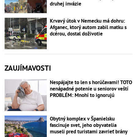
druhej invázie
Krvavý útok v Nemecku má dohru:
Afganec, ktorý autom zabil matku s
dcérou, dostal doživotie
ZAUJÍMAVOSTI
Nespájajte to len s horúčavami! TOTO
nenápadné potenie u seniorov veští
PROBLÉM: Mnohí to ignorujú
Obytný komplex v Španielsku
fascinuje svet, jeho obyvatelia
museli pred turistami zavrieť brány