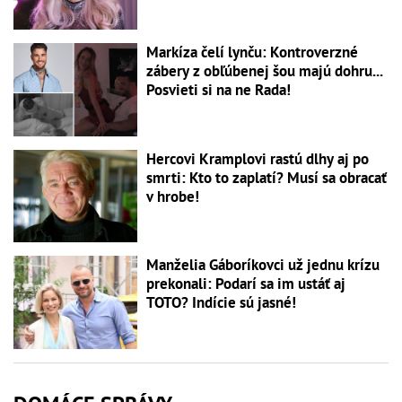
Markíza čelí lynču: Kontroverzné
zábery z obľúbenej šou majú dohru...
Posvieti si na ne Rada!
Hercovi Kramplovi rastú dlhy aj po
smrti: Kto to zaplatí? Musí sa obracať
v hrobe!
Manželia Gáboríkovci už jednu krízu
prekonali: Podarí sa im ustáť aj
TOTO? Indície sú jasné!