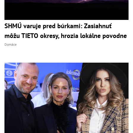
SHMÚ varuje pred búrkami: Zasiahnuť
môžu TIETO okresy, hrozia lokálne povodne
Domáce