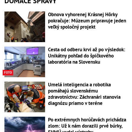
DOMÁCE SPRÁVY
Obnova vyhorenej Krásnej Hôrky
pokračuje: Múzeum pripravuje jeden
veľký spoločný projekt
Cesta od odberu krvi až po výsledok:
Unikátny pohľad do špičkového
laboratória na Slovensku
FOTO
Umelá inteligencia a robotika
pomáhajú slovenskému
zdravotníctvu: Záchranári stanovia
diagnózu priamo v teréne
Po extrémnych horúčavách prichádza
zlom: Už k nám dorazili prvé búrky,
SHMÚ vydal výstrahy