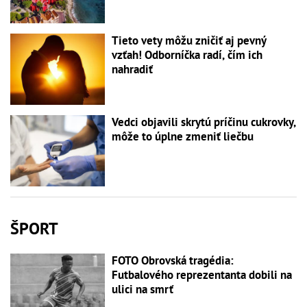
Tieto vety môžu zničiť aj pevný
vzťah! Odborníčka radí, čím ich
nahradiť
Vedci objavili skrytú príčinu cukrovky,
môže to úplne zmeniť liečbu
ŠPORT
FOTO Obrovská tragédia:
Futbalového reprezentanta dobili na
ulici na smrť