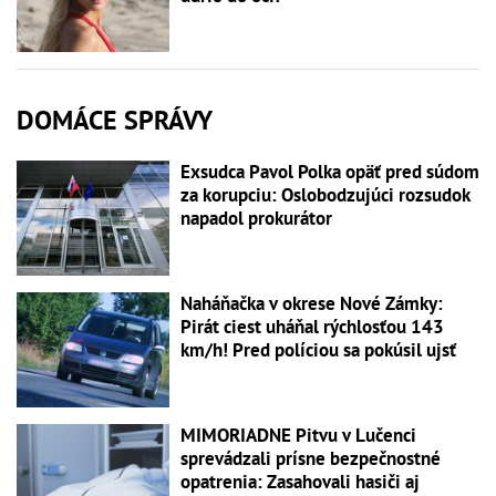
DOMÁCE SPRÁVY
Exsudca Pavol Polka opäť pred súdom
za korupciu: Oslobodzujúci rozsudok
napadol prokurátor
Naháňačka v okrese Nové Zámky:
Pirát ciest uháňal rýchlosťou 143
km/h! Pred políciou sa pokúsil ujsť
MIMORIADNE Pitvu v Lučenci
sprevádzali prísne bezpečnostné
opatrenia: Zasahovali hasiči aj