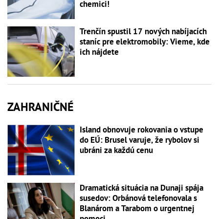
chemici!
Trenčín spustil 17 nových nabíjacích
staníc pre elektromobily: Vieme, kde
ich nájdete
ZAHRANIČNÉ
Island obnovuje rokovania o vstupe
do EÚ: Brusel varuje, že rybolov si
ubráni za každú cenu
Dramatická situácia na Dunaji spája
susedov: Orbánová telefonovala s
Blanárom a Tarabom o urgentnej
pomoci