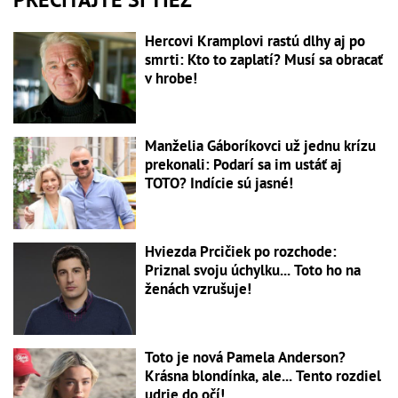
Hercovi Kramplovi rastú dlhy aj po
smrti: Kto to zaplatí? Musí sa obracať
v hrobe!
Manželia Gáboríkovci už jednu krízu
prekonali: Podarí sa im ustáť aj
TOTO? Indície sú jasné!
Hviezda Prcičiek po rozchode:
Priznal svoju úchylku... Toto ho na
ženách vzrušuje!
Toto je nová Pamela Anderson?
Krásna blondínka, ale... Tento rozdiel
udrie do očí!