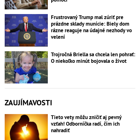
Frustrovaný Trump mal zúriť pre
prázdne sklady munície: Biely dom
rázne reaguje na údajné nezhody vo
velení
Trojročná Briella sa chcela len pohrať:
O niekoľko minút bojovala o život
ZAUJÍMAVOSTI
Tieto vety môžu zničiť aj pevný
vzťah! Odborníčka radí, čím ich
nahradiť