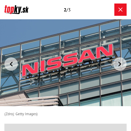
2
/3
(Zdroj: Getty Images)