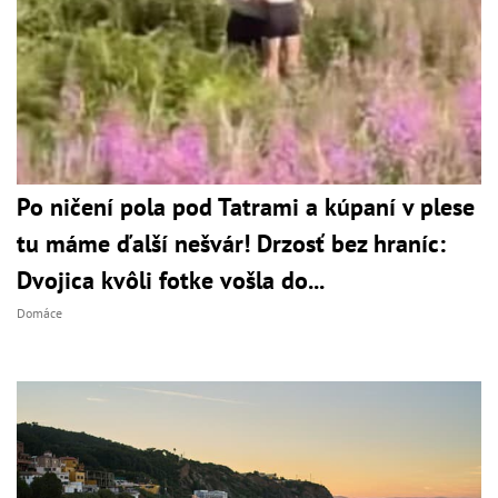
Po ničení pola pod Tatrami a kúpaní v plese
tu máme ďalší nešvár! Drzosť bez hraníc:
Dvojica kvôli fotke vošla do...
Domáce