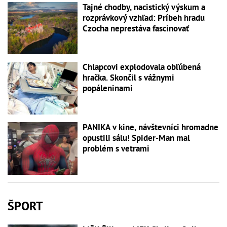
Tajné chodby, nacistický výskum a
rozprávkový vzhľad: Príbeh hradu
Czocha neprestáva fascinovať
Chlapcovi explodovala obľúbená
hračka. Skončil s vážnymi
popáleninami
PANIKA v kine, návštevníci hromadne
opustili sálu! Spider-Man mal
problém s vetrami
ŠPORT