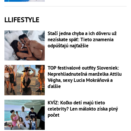
LLIFESTYLE
Stačí jedna chyba a ich dôveru už
nezískate späť: Tieto znamenia
odpúšťajú najťažšie
TOP festivalové outfity Sloveniek:
Neprehliadnuteľná manželka Attilu
Végha, sexy Lucia Mokráňová a
ďalšie
KVÍZ: Koľko detí majú tieto
celebrity? Len málokto získa plný
počet