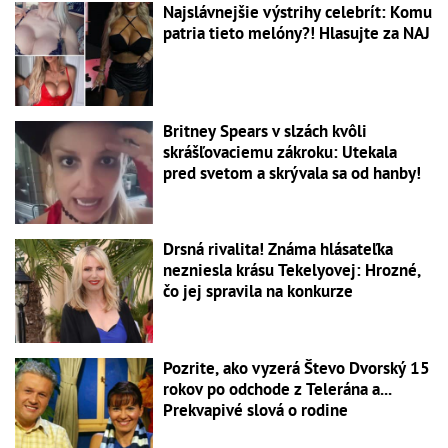
Najslávnejšie výstrihy celebrít: Komu
patria tieto melóny?! Hlasujte za NAJ
Britney Spears v slzách kvôli
skrášľovaciemu zákroku: Utekala
pred svetom a skrývala sa od hanby!
Drsná rivalita! Známa hlásateľka
nezniesla krásu Tekelyovej: Hrozné,
čo jej spravila na konkurze
Pozrite, ako vyzerá Števo Dvorský 15
rokov po odchode z Telerána a...
Prekvapivé slová o rodine