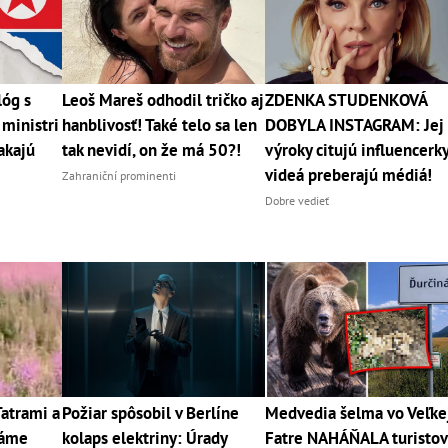
lóg s
Leoš Mareš odhodil tričko aj
ZDENKA STUDENKOVÁ
ministri
hanblivosť! Také telo sa len
DOBYLA INSTAGRAM: Jej
akajú
tak nevidí, on že má 50?!
výroky citujú influencerky
videá preberajú médiá!
Zahraniční prominenti
Dobre vedieť
Tatrami a
Požiar spôsobil v Berlíne
Medvedia šelma vo Veľke
máme
kolaps elektriny: Úrady
Fatre NAHÁŇALA turistov