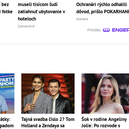
ť bez
museli tisícom ľudí
Ochranári rýchlo odhalili
i fotke
zatiahnuť ubytovanie v
dôvod, prišlo POKARHANI
hoteloch
Domáce
Zahraničné
átky:
Tajná svadba číslo 2? Tom
Šok v rodine Angeliny
ípadom
Holland a Zendaya sa
Jolie: Po rozvode s