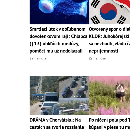
Smrtiaci útok v obľúbenom
Otvorený spor o dia
dovolenkovom raji: Chlapca
KĽDR: Juhokórejskí 
(†13) obkľúčili medúzy,
sa nezhodli, vládu č
pomôcť mu už nedokázali
nepríjemnosti
Zahraničné
Zahraničné
DRÁMA v Chorvátsku: Na
Po ničení pola pod 
cestách sa tvoria rozsiahle
kúpaní v plese tu 