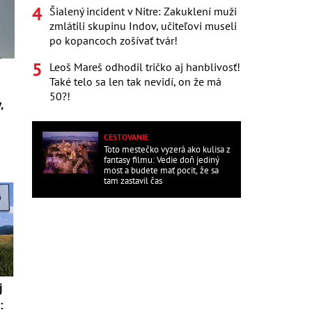
Šialený incident v Nitre: Zakuklení muži
zmlátili skupinu Indov, učiteľovi museli
po kopancoch zošívať tvár!
Leoš Mareš odhodil tričko aj hanblivosť!
Také telo sa len tak nevidí, on že má
50?!
,
CESTOVANIE
Toto mestečko vyzerá ako kulisa z
fantasy filmu: Vedie doň jediný
most a budete mať pocit, že sa
tam zastavil čas
j
: