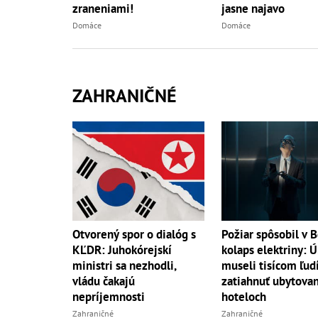
zraneniami!
jasne najavo
Domáce
Domáce
ZAHRANIČNÉ
Otvorený spor o dialóg s
Požiar spôsobil v B
KĽDR: Juhokórejskí
kolaps elektriny: 
ministri sa nezhodli,
museli tisícom ľud
vládu čakajú
zatiahnuť ubytovan
nepríjemnosti
hoteloch
Zahraničné
Zahraničné