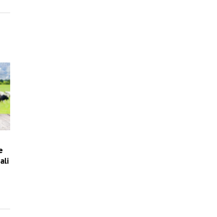
e
ali