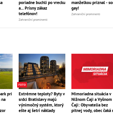
sa
poriadne buchli po vrecku
manželkou priznal - s
a... Prísny zákaz
gay!
telefónov!
Zahraniční prominenti
Zahraniční prominenti
FOTO
Extrémne teploty? Byty v
Mimoriadna situácia v
ark pri
srdci Bratislavy majú
Nižnom Čaji a Vyšnom
a na
výnimočný systém, ktorý
Čaji: Obyvatelia bez
ešte aj šetrí náklady
pitnej vody, obec čaká 
ázor