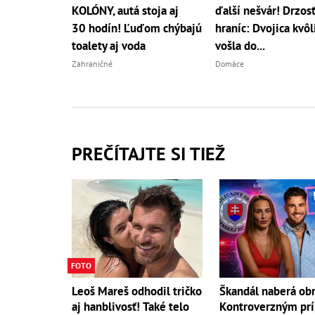
KOLÓNY, autá stoja aj
ďalší nešvár! Drzos
30 hodín! Ľuďom chýbajú
hraníc: Dvojica kvôl
toalety aj voda
vošla do...
Zahraničné
Domáce
PREČÍTAJTE SI TIEŽ
FOTO
Leoš Mareš odhodil tričko
Škandál naberá obr
aj hanblivosť! Také telo
Kontroverzným pr