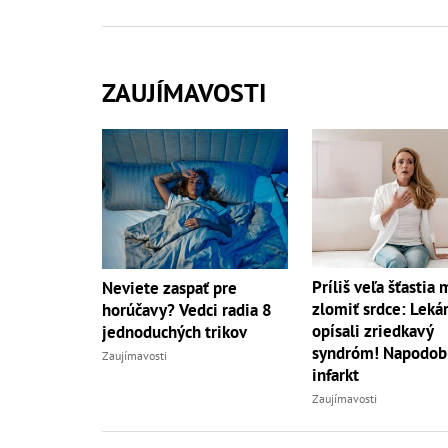
ZAUJÍMAVOSTI
Príliš veľa šťastia
Neviete zaspať pre
zlomiť srdce: Lekár
horúčavy? Vedci radia 8
opísali zriedkavý
jednoduchých trikov
syndróm! Napodob
Zaujímavosti
infarkt
Zaujímavosti