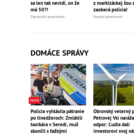
sa len tak nevidí, on že
z markizáckej šou 
má 50?!
zaoberá polícia!
Zahraniční prominenti
Domáci prominenti
DOMÁCE SPRÁVY
FOTO
Polícia vyhlásila pátranie
Obrovský veterný p
po tínedžeroch: Zmlátili
Petrovej Vsi naráž
taxikára v Seredi, muž
odpor: Ľudia dali
skončil s ťažkými
investorovi svoj n