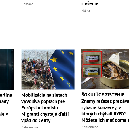
riešenie
Domáce
Košice
ŠOKUJÚCE ZISTENIE
erlíne
Mobilizácia na sieťach
Známy reťazec predáva
Úrady
vyvoláva poplach pre
rybacie konzervy, v
í
Európsku komisiu:
ktorých chýbali RYBY!
ie v
Migranti chystajú ďalší
Môžete ich mať doma 
vpád do Ceuty
vy
Zahraničné
Zahraničné