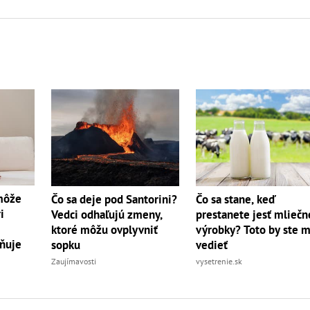
 môže
Čo sa deje pod Santorini?
Čo sa stane, keď
i
Vedci odhaľujú zmeny,
prestanete jesť mliečn
ktoré môžu ovplyvniť
výrobky? Toto by ste m
ňuje
sopku
vedieť
Zaujímavosti
vysetrenie.sk