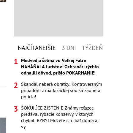
NAJČÍTANEJŠIE
3 DNI
TÝŽDEŇ
Medvedia šelma vo Veľkej Fatre
NAHÁŇALA turistov: Ochranári rýchlo
odhalili dôvod, prišlo POKARHANIE!
Škandál naberá obrátky: Kontroverzným
prípadom z markizáckej šou sa zaoberá
polícia!
ŠOKUJÚCE ZISTENIE Známy reťazec
predával rybacie konzervy, v ktorých
chýbali RYBY! Môžete ich mať doma aj
vy