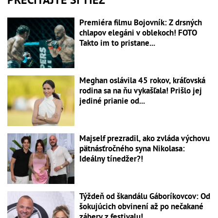
Premiéra filmu Bojovník: Z drsných
chlapov elegáni v oblekoch! FOTO
Takto im to pristane...
Meghan oslávila 45 rokov, kráľovská
rodina sa na ňu vykašľala! Prišlo jej
jediné prianie od...
Majself prezradil, ako zvláda výchovu
pätnásťročného syna Nikolasa:
Ideálny tínedžer?!
Týždeň od škandálu Gáboríkovcov: Od
šokujúcich obvinení až po nečakané
zábery z festivalu!