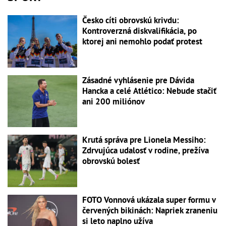
Česko cíti obrovskú krivdu:
Kontroverzná diskvalifikácia, po
ktorej ani nemohlo podať protest
Zásadné vyhlásenie pre Dávida
Hancka a celé Atlético: Nebude stačiť
ani 200 miliónov
Krutá správa pre Lionela Messiho:
Zdrvujúca udalosť v rodine, prežíva
obrovskú bolesť
FOTO Vonnová ukázala super formu v
červených bikinách: Napriek zraneniu
si leto naplno užíva