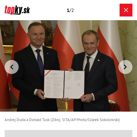
1
/2
Andrej Duda a Donald Tusk (Zdroj: SITA/AP Photo/Czarek Sokolowski)