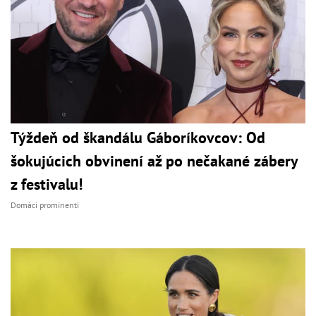
Týždeň od škandálu Gáboríkovcov: Od
šokujúcich obvinení až po nečakané zábery
z festivalu!
Domáci prominenti