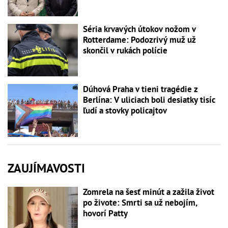
Séria krvavých útokov nožom v
Rotterdame: Podozrivý muž už
skončil v rukách polície
Dúhová Praha v tieni tragédie z
Berlína: V uliciach boli desiatky tisíc
ľudí a stovky policajtov
ZAUJÍMAVOSTI
Zomrela na šesť minút a zažila život
po živote: Smrti sa už nebojím,
hovorí Patty