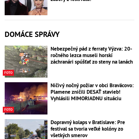
DOMÁCE SPRÁVY
Nebezpečný pád z ferraty Výzva: 20-
ročného lezca museli horskí
záchranári spúšťať zo steny na lanách
FOTO
Ničivý nočný požiar v obci Braväcovo:
Plamene zničili DESAŤ stavieb!
Vyhlásili MIMORIADNU situáciu
FOTO
Dopravný kolaps v Bratislave: Pre
festival sa tvoria veľké kolóny zo
všetkých smerov