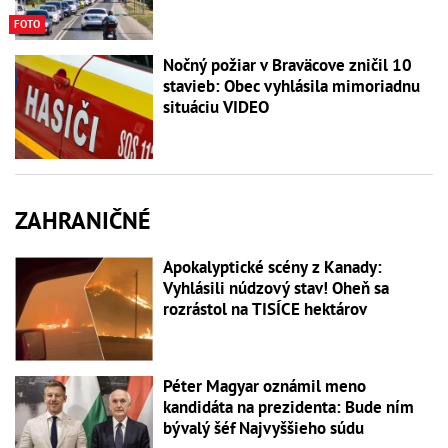
FOTO
Nočný požiar v Braväcove zničil 10
stavieb: Obec vyhlásila mimoriadnu
situáciu VIDEO
ZAHRANIČNÉ
Apokalyptické scény z Kanady:
Vyhlásili núdzový stav! Oheň sa
rozrástol na TISÍCE hektárov
Péter Magyar oznámil meno
kandidáta na prezidenta: Bude ním
bývalý šéf Najvyššieho súdu