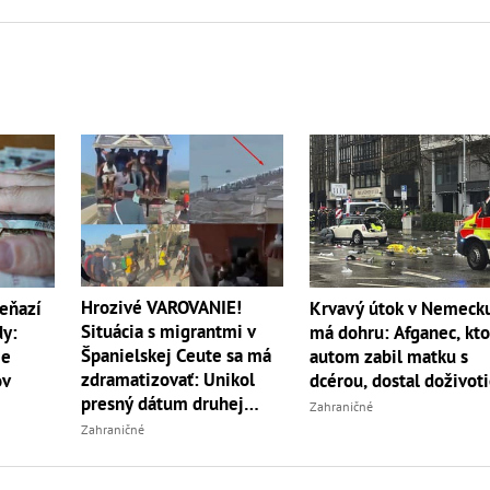
Hrozivé VAROVANIE!
eňazí
Krvavý útok v Nemeck
Situácia s migrantmi v
dy:
má dohru: Afganec, kto
Španielskej Ceute sa má
je
autom zabil matku s
zdramatizovať: Unikol
ov
dcérou, dostal doživot
presný dátum druhej
Zahraničné
invázie
Zahraničné