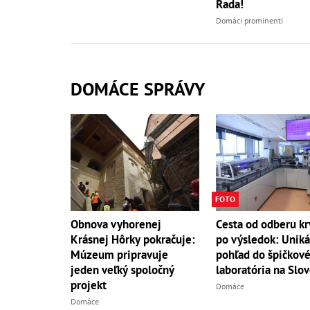
Rada!
Domáci prominenti
DOMÁCE SPRÁVY
FOTO
Obnova vyhorenej
Cesta od odberu kr
Krásnej Hôrky pokračuje:
po výsledok: Unik
Múzeum pripravuje
pohľad do špičkov
jeden veľký spoločný
laboratória na Slo
projekt
Domáce
Domáce