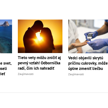
Tieto vety môžu zničiť aj
Vedci objavili skrytú
pevný vzťah! Odborníčka
e svet,
príčinu cukrovky, môže
radí, čím ich nahradiť
seli
úplne zmeniť liečbu
ieť
Zaujímavosti
Zaujímavosti