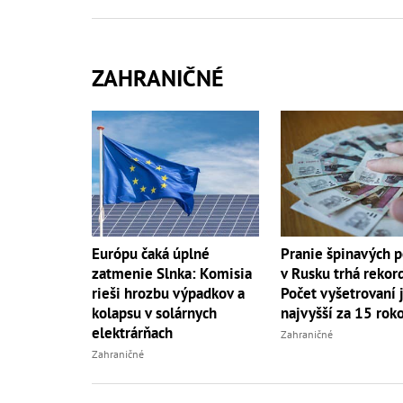
ZAHRANIČNÉ
Európu čaká úplné
Pranie špinavých p
zatmenie Slnka: Komisia
v Rusku trhá rekor
rieši hrozbu výpadkov a
Počet vyšetrovaní 
kolapsu v solárnych
najvyšší za 15 rok
elektrárňach
Zahraničné
Zahraničné