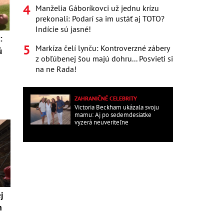
Manželia Gáboríkovci už jednu krízu
prekonali: Podarí sa im ustáť aj TOTO?
Indície sú jasné!
:
Markíza čelí lynču: Kontroverzné zábery
ú
z obľúbenej šou majú dohru... Posvieti si
na ne Rada!
ZAHRANIČNÉ CELEBRITY
Victoria Beckham ukázala svoju
mamu: Aj po sedemdesiatke
vyzerá neuveriteľne
j
m