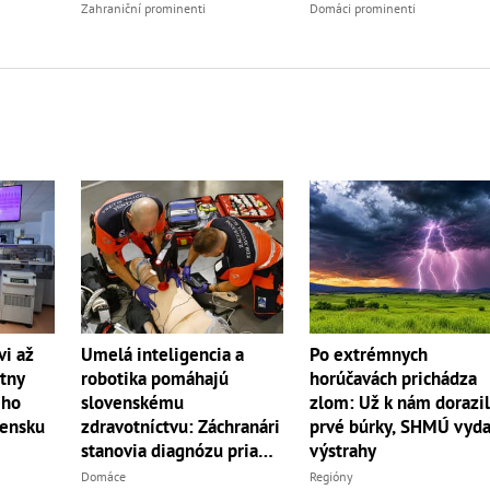
Zahraniční prominenti
Domáci prominenti
Po extrémnych
vi až
Umelá inteligencia a
horúčavách prichádza
átny
robotika pomáhajú
zlom: Už k nám dorazil
ého
slovenskému
prvé búrky, SHMÚ vyda
vensku
zdravotníctvu: Záchranári
výstrahy
stanovia diagnózu priamo
v teréne
Regióny
Domáce