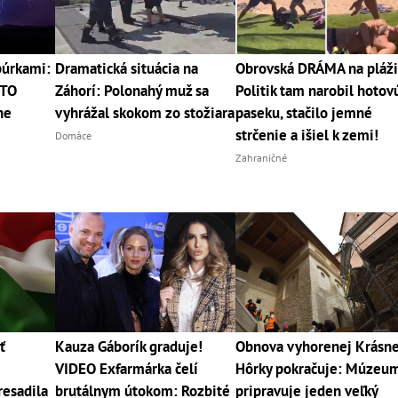
búrkami:
Dramatická situácia na
Obrovská DRÁMA na pláži
ETO
Záhorí: Polonahý muž sa
Politik tam narobil hotov
ne
vyhrážal skokom zo stožiara
paseku, stačilo jemné
strčenie a išiel k zemi!
Domáce
Zahraničné
ť
Kauza Gáborík graduje!
Obnova vyhorenej Krásne
VIDEO Exfarmárka čelí
Hôrky pokračuje: Múzeu
resadila
brutálnym útokom: Rozbité
pripravuje jeden veľký