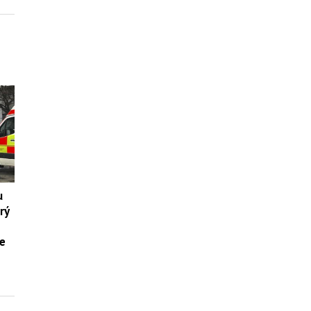
u
rý
ie