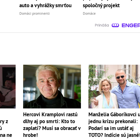
auto a vyhrážky smrťou
spoločný projekt
Domáci prominenti
Domáce
Hercovi Kramplovi rastú
Manželia Gáboríkovci 
dlhy aj po smrti: Kto to
ry z
jednu krízu prekonali:
zaplatí? Musí sa obracať v
ú
Podarí sa im ustáť aj
hrobe!
 na ne
TOTO? Indície sú jasné