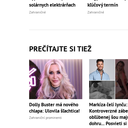
solárnych elektrárňach
kľúčový termín
Zahraničné
Zahraničné
PREČÍTAJTE SI TIEŽ
Dolly Buster má nového
Markíza čelí lynču:
chlapa: Ulovila šľachtica!
Kontroverzné zábe
obľúbenej šou maj
Zahraniční prominenti
dohru... Posvieti si