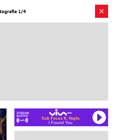
otografia 1/4
STREAM
NAŽIVO
Sub Focus ft. Hayla
I Found You