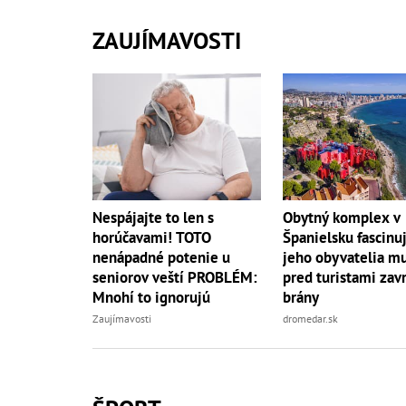
ZAUJÍMAVOSTI
Nespájajte to len s
Obytný komplex v
horúčavami! TOTO
Španielsku fascinuj
nenápadné potenie u
jeho obyvatelia mu
seniorov veští PROBLÉM:
pred turistami zavr
Mnohí to ignorujú
brány
Zaujímavosti
dromedar.sk