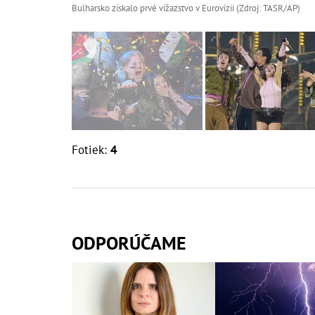
Bulharsko získalo prvé vížazstvo v Eurovízii (Zdroj: TASR/AP)
Fotiek:
4
ODPORÚČAME