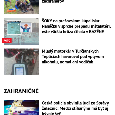
záchranárov
ŠOKY na prešovskom kúpalisku:
Naháčku v sprche prepadli inštalatéri,
ešte väčšia hrôza číhala v BAZÉNE
FOTO
Mladý motorkár v Turčianskych
Tepliciach havaroval pod vplyvom
alkoholu, nemal ani vodičák
ZAHRANIČNÉ
Česká polícia obvinila ľudí zo Správy
železníc: Medzi stíhanými má byť aj
bývalý šéf