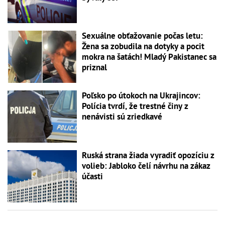
Sexuálne obťažovanie počas letu:
Žena sa zobudila na dotyky a pocit
mokra na šatách! Mladý Pakistanec sa
priznal
Poľsko po útokoch na Ukrajincov:
Polícia tvrdí, že trestné činy z
nenávisti sú zriedkavé
Ruská strana žiada vyradiť opozíciu z
volieb: Jabloko čelí návrhu na zákaz
účasti