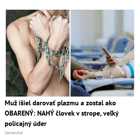
Muž išiel darovať plazmu a zostal ako
OBARENÝ: NAHÝ človek v strope, veľký
policajný úder
Zahraničné