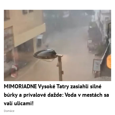
MIMORIADNE Vysoké Tatry zasiahli silné
búrky a prívalové dažde: Voda v mestách sa
valí ulicami!
Domáce