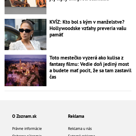
KVÍZ: Kto bol s kým v manželstve?
Hollywoodske vzťahy preveria vašu
pamäť
Toto mestečko vyzerá ako kulisa z
fantasy filmu: Vedie doň jediný most
a budete mať pocit, že sa tam zastavil
čas
O Zoznam.sk
Reklama
Právne informácie
Reklama u nás