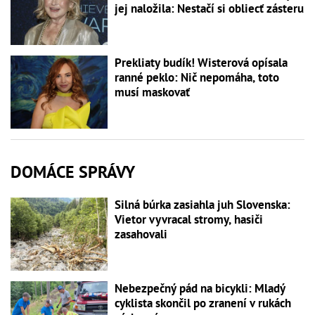
jej naložila: Nestačí si obliecť zásteru
Prekliaty budík! Wisterová opísala
ranné peklo: Nič nepomáha, toto
musí maskovať
DOMÁCE SPRÁVY
Silná búrka zasiahla juh Slovenska:
Vietor vyvracal stromy, hasiči
zasahovali
Nebezpečný pád na bicykli: Mladý
cyklista skončil po zranení v rukách