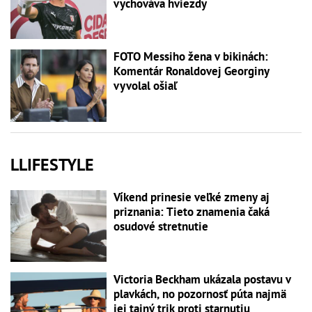
vychováva hviezdy
FOTO Messiho žena v bikinách:
Komentár Ronaldovej Georginy
vyvolal ošiaľ
LLIFESTYLE
Víkend prinesie veľké zmeny aj
priznania: Tieto znamenia čaká
osudové stretnutie
Victoria Beckham ukázala postavu v
plavkách, no pozornosť púta najmä
jej tajný trik proti starnutiu