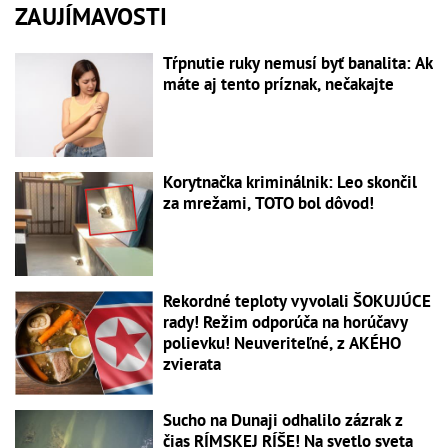
ZAUJÍMAVOSTI
Tŕpnutie ruky nemusí byť banalita: Ak
máte aj tento príznak, nečakajte
Korytnačka kriminálnik: Leo skončil
za mrežami, TOTO bol dôvod!
Rekordné teploty vyvolali ŠOKUJÚCE
rady! Režim odporúča na horúčavy
polievku! Neuveriteľné, z AKÉHO
zvierata
Sucho na Dunaji odhalilo zázrak z
čias RÍMSKEJ RÍŠE! Na svetlo sveta