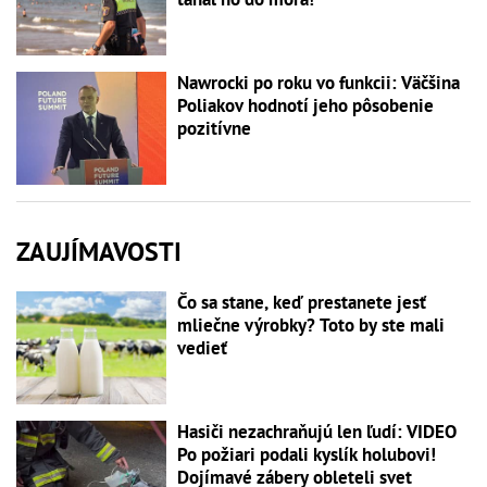
Nawrocki po roku vo funkcii: Väčšina
Poliakov hodnotí jeho pôsobenie
pozitívne
ZAUJÍMAVOSTI
Čo sa stane, keď prestanete jesť
mliečne výrobky? Toto by ste mali
vedieť
Hasiči nezachraňujú len ľudí: VIDEO
Po požiari podali kyslík holubovi!
Dojímavé zábery obleteli svet