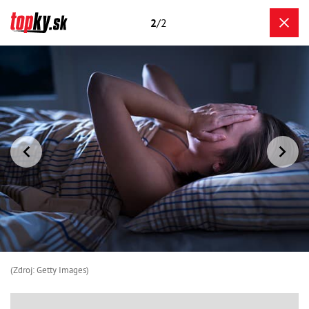
2
/2
(Zdroj: Getty Images)