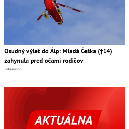
Osudný výlet do Álp: Mladá Češka (†14)
zahynula pred očami rodičov
Zahraničné