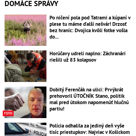
DOMÁCE SPRÁVY
Po ničení pola pod Tatrami a kúpaní v
plese tu máme ďalší nešvár! Drzosť
bez hraníc: Dvojica kvôli fotke vošla
do...
Horúčavy udreli naplno: Záchranári
riešili už 83 kolapsov
Dobitý Ferenčák na ulici: Prvýkrát
prehovoril ÚTOČNÍK Stano, politik
mal pred útokom napomenúť hlučnú
partiu!
FOTO
Polícia odhalila za jediný deň vyše
tisíc priestupkov: Najviac v Košickom