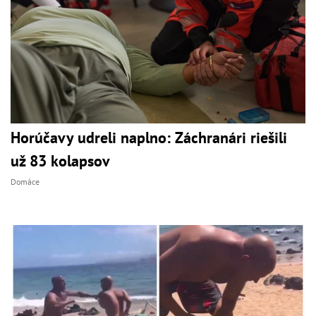
Horúčavy udreli naplno: Záchranári riešili
už 83 kolapsov
Domáce