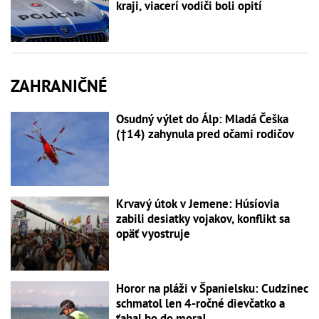
kraji, viacerí vodiči boli opití
ZAHRANIČNÉ
Osudný výlet do Álp: Mladá Češka
(†14) zahynula pred očami rodičov
Krvavý útok v Jemene: Húsíovia
zabili desiatky vojakov, konflikt sa
opäť vyostruje
Horor na pláži v Španielsku: Cudzinec
schmatol len 4-ročné dievčatko a
ťahal ho do mora!