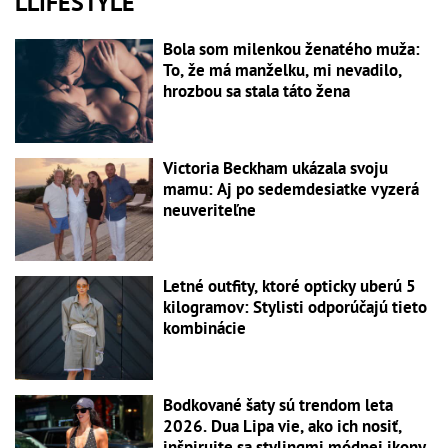
LLIFESTYLE
Bola som milenkou ženatého muža:
To, že má manželku, mi nevadilo,
hrozbou sa stala táto žena
Victoria Beckham ukázala svoju
mamu: Aj po sedemdesiatke vyzerá
neuveriteľne
Letné outfity, ktoré opticky uberú 5
kilogramov: Stylisti odporúčajú tieto
kombinácie
Bodkované šaty sú trendom leta
2026. Dua Lipa vie, ako ich nosiť,
inšpirujte sa stylingmi módnej ikony