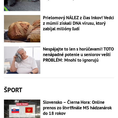
Prielomový NÁLEZ z čias Inkov! Vedci
z múmií získali DNA vírusu, ktorý
zabíjal milióny ľudí
Nespájajte to len s horúčavami! TOTO
nenápadné potenie u seniorov veští
PROBLÉM: Mnohí to ignorujú
ŠPORT
Slovensko – Čierna Hora: Online
prenos zo štvrťfinále MS hádzanárok
do 18 rokov