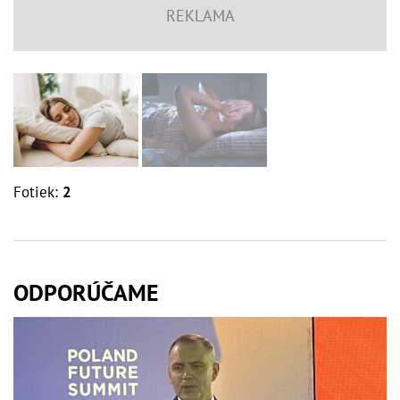
Fotiek:
2
ODPORÚČAME