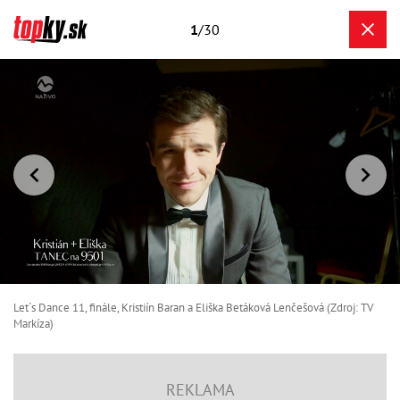
1
/30
Let´s Dance 11, finále, Kristiín Baran a Eliška Betáková Lenčešová (Zdroj: TV
Markíza)