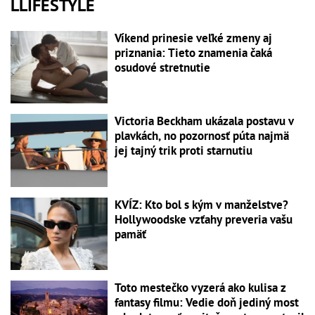
LLIFESTYLE
Víkend prinesie veľké zmeny aj
priznania: Tieto znamenia čaká
osudové stretnutie
Victoria Beckham ukázala postavu v
plavkách, no pozornosť púta najmä
jej tajný trik proti starnutiu
KVÍZ: Kto bol s kým v manželstve?
Hollywoodske vzťahy preveria vašu
pamäť
Toto mestečko vyzerá ako kulisa z
fantasy filmu: Vedie doň jediný most