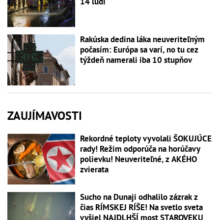
14 ľudí
Rakúska dedina láka neuveriteľným
počasím: Európa sa varí, no tu cez
týždeň namerali iba 10 stupňov
ZAUJÍMAVOSTI
Rekordné teploty vyvolali ŠOKUJÚCE
rady! Režim odporúča na horúčavy
polievku! Neuveriteľné, z AKÉHO
zvierata
Sucho na Dunaji odhalilo zázrak z
čias RÍMSKEJ RÍŠE! Na svetlo sveta
vyšiel NAJDLHŠÍ most STAROVEKU