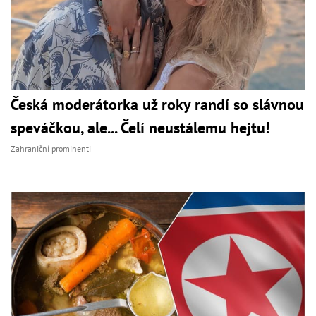
Česká moderátorka už roky randí so slávnou
speváčkou, ale... Čelí neustálemu hejtu!
Zahraniční prominenti