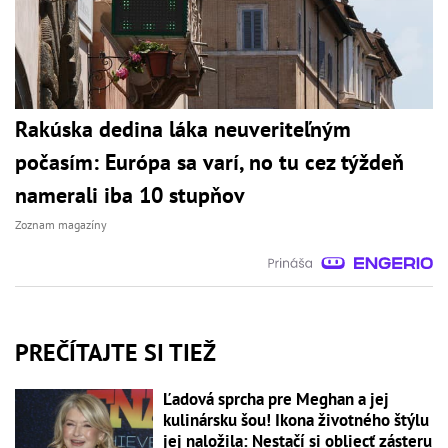
Rakúska dedina láka neuveriteľným
počasím: Európa sa varí, no tu cez týždeň
namerali iba 10 stupňov
Zoznam magazíny
PREČÍTAJTE SI TIEŽ
Ľadová sprcha pre Meghan a jej
kulinársku šou! Ikona životného štýlu
jej naložila: Nestačí si obliecť zásteru