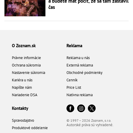
a budete mať pocit, že sa tam zastavil
čas
O Zoznam.sk
Reklama
Právne informácie
Reklama u nás
Ochrana súkromia
Externá reklama
Nastavenie súkromia
Obchodné podmienky
Kariéra u nás
Cenník
Napíšte nám
Price List
Nariadenie DSA
Natívna reklama
Kontakty
Spravodajstvo
© 1997 – 2026 Zoznam, s.r.o.
Autorské práva sú vyhradené.
Produktové oddelenie