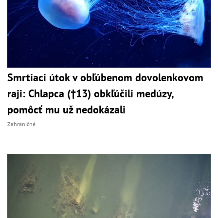
Smrtiaci útok v obľúbenom dovolenkovom
raji: Chlapca (†13) obkľúčili medúzy,
pomôcť mu už nedokázali
Zahraničné