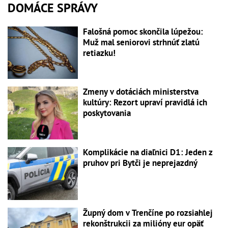
DOMÁCE SPRÁVY
Falošná pomoc skončila lúpežou:
Muž mal seniorovi strhnúť zlatú
retiazku!
Zmeny v dotáciách ministerstva
kultúry: Rezort upraví pravidlá ich
poskytovania
Komplikácie na diaľnici D1: Jeden z
pruhov pri Bytči je neprejazdný
Župný dom v Trenčíne po rozsiahlej
rekonštrukcii za milióny eur opäť