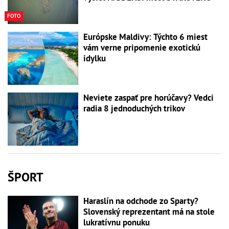
FOTO
Európske Maldivy: Týchto 6 miest
vám verne pripomenie exotickú
idylku
Neviete zaspať pre horúčavy? Vedci
radia 8 jednoduchých trikov
ŠPORT
Haraslín na odchode zo Sparty?
Slovenský reprezentant má na stole
lukratívnu ponuku