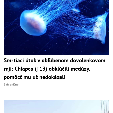
Smrtiaci útok v obľúbenom dovolenkovom
raji: Chlapca (†13) obkľúčili medúzy,
pomôcť mu už nedokázali
Zahraničné