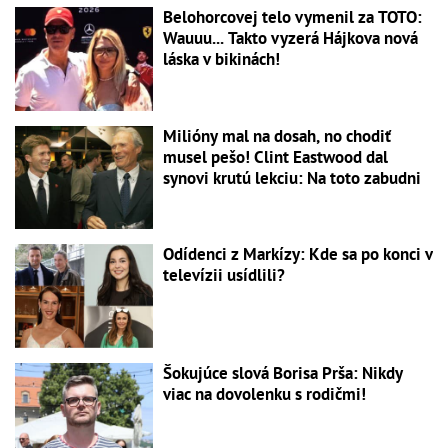
Belohorcovej telo vymenil za TOTO:
Wauuu... Takto vyzerá Hájkova nová
láska v bikinách!
Milióny mal na dosah, no chodiť
musel pešo! Clint Eastwood dal
synovi krutú lekciu: Na toto zabudni
Odídenci z Markízy: Kde sa po konci v
televízii usídlili?
Šokujúce slová Borisa Prša: Nikdy
viac na dovolenku s rodičmi!