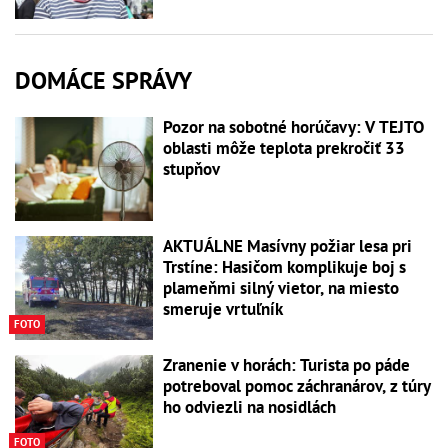
DOMÁCE SPRÁVY
Pozor na sobotné horúčavy: V TEJTO
oblasti môže teplota prekročiť 33
stupňov
AKTUÁLNE Masívny požiar lesa pri
Trstíne: Hasičom komplikuje boj s
plameňmi silný vietor, na miesto
smeruje vrtuľník
FOTO
Zranenie v horách: Turista po páde
potreboval pomoc záchranárov, z túry
ho odviezli na nosidlách
FOTO