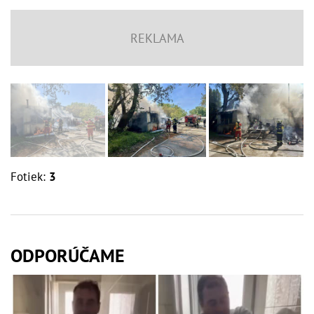
Fotiek:
3
ODPORÚČAME