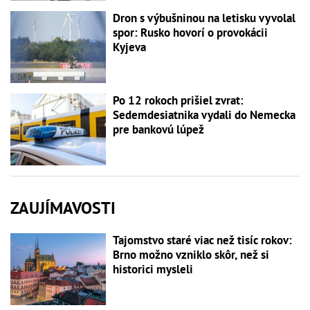
Dron s výbušninou na letisku vyvolal
spor: Rusko hovorí o provokácii
Kyjeva
Po 12 rokoch prišiel zvrat:
Sedemdesiatnika vydali do Nemecka
pre bankovú lúpež
ZAUJÍMAVOSTI
Tajomstvo staré viac než tisíc rokov:
Brno možno vzniklo skôr, než si
historici mysleli