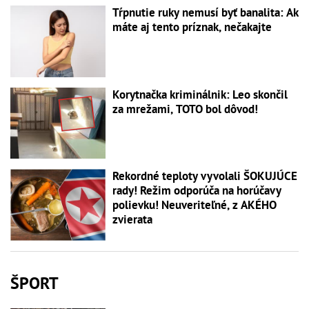
Tŕpnutie ruky nemusí byť banalita: Ak
máte aj tento príznak, nečakajte
Korytnačka kriminálnik: Leo skončil
za mrežami, TOTO bol dôvod!
Rekordné teploty vyvolali ŠOKUJÚCE
rady! Režim odporúča na horúčavy
polievku! Neuveriteľné, z AKÉHO
zvierata
ŠPORT