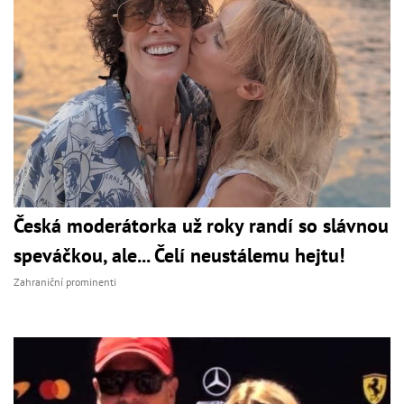
Česká moderátorka už roky randí so slávnou
speváčkou, ale... Čelí neustálemu hejtu!
Zahraniční prominenti