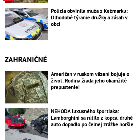
Polícia obvinila muža z Kežmarku:
Dlhodobé týranie družky a zásah v
obci
ZAHRANIČNÉ
Američan v ruskom väzení bojuje o
život: Rodina žiada jeho okamžité
prepustenie!
NEHODA luxusného športiaka:
Lamborghini sa rútilo z kopca, druhé
auto dopadlo po čelnej zrážke horšie