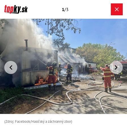
1
/3
(Zdroj: Facebook/Hasičský a záchranný zbor )