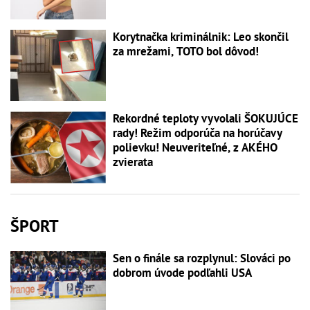
Korytnačka kriminálnik: Leo skončil
za mrežami, TOTO bol dôvod!
Rekordné teploty vyvolali ŠOKUJÚCE
rady! Režim odporúča na horúčavy
polievku! Neuveriteľné, z AKÉHO
zvierata
ŠPORT
Sen o finále sa rozplynul: Slováci po
dobrom úvode podľahli USA