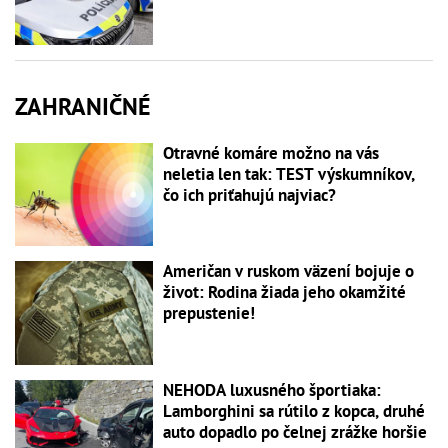
ZAHRANIČNÉ
Otravné komáre možno na vás
neletia len tak: TEST výskumníkov,
čo ich priťahujú najviac?
Američan v ruskom väzení bojuje o
život: Rodina žiada jeho okamžité
prepustenie!
NEHODA luxusného športiaka:
Lamborghini sa rútilo z kopca, druhé
auto dopadlo po čelnej zrážke horšie