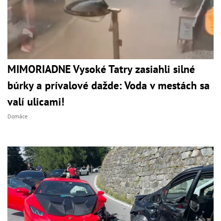
MIMORIADNE Vysoké Tatry zasiahli silné
búrky a prívalové dažde: Voda v mestách sa
valí ulicami!
Domáce