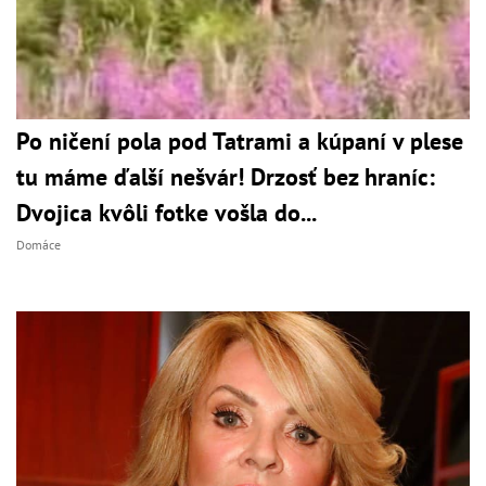
Po ničení pola pod Tatrami a kúpaní v plese
tu máme ďalší nešvár! Drzosť bez hraníc:
Dvojica kvôli fotke vošla do...
Domáce