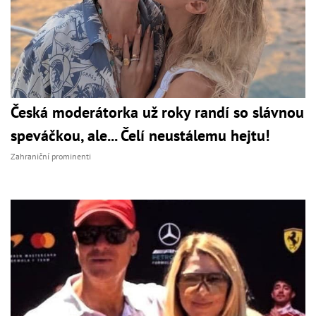
Česká moderátorka už roky randí so slávnou
speváčkou, ale... Čelí neustálemu hejtu!
Zahraniční prominenti