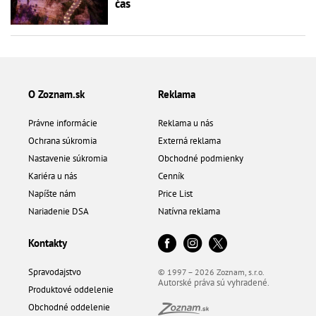
čas
O Zoznam.sk
Reklama
Právne informácie
Reklama u nás
Ochrana súkromia
Externá reklama
Nastavenie súkromia
Obchodné podmienky
Kariéra u nás
Cenník
Napíšte nám
Price List
Nariadenie DSA
Natívna reklama
Kontakty
Spravodajstvo
© 1997 – 2026 Zoznam, s.r.o.
Autorské práva sú vyhradené.
Produktové oddelenie
Obchodné oddelenie