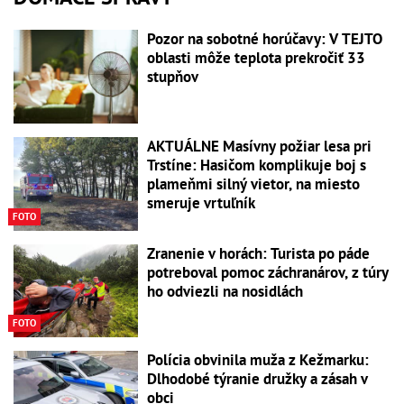
Pozor na sobotné horúčavy: V TEJTO
oblasti môže teplota prekročiť 33
stupňov
AKTUÁLNE Masívny požiar lesa pri
Trstíne: Hasičom komplikuje boj s
plameňmi silný vietor, na miesto
smeruje vrtuľník
FOTO
Zranenie v horách: Turista po páde
potreboval pomoc záchranárov, z túry
ho odviezli na nosidlách
FOTO
Polícia obvinila muža z Kežmarku:
Dlhodobé týranie družky a zásah v
obci