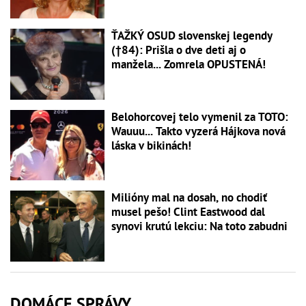
ŤAŽKÝ OSUD slovenskej legendy
(†84): Prišla o dve deti aj o
manžela... Zomrela OPUSTENÁ!
Belohorcovej telo vymenil za TOTO:
Wauuu... Takto vyzerá Hájkova nová
láska v bikinách!
Milióny mal na dosah, no chodiť
musel pešo! Clint Eastwood dal
synovi krutú lekciu: Na toto zabudni
DOMÁCE SPRÁVY