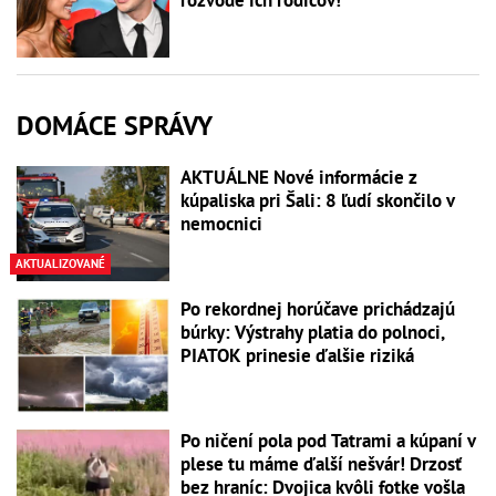
DOMÁCE SPRÁVY
AKTUÁLNE Nové informácie z
kúpaliska pri Šali: 8 ľudí skončilo v
nemocnici
AKTUALIZOVANÉ
Po rekordnej horúčave prichádzajú
búrky: Výstrahy platia do polnoci,
PIATOK prinesie ďalšie riziká
Po ničení pola pod Tatrami a kúpaní v
plese tu máme ďalší nešvár! Drzosť
bez hraníc: Dvojica kvôli fotke vošla