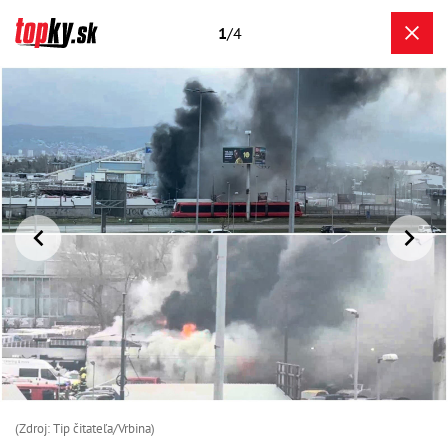
1
/4
(Zdroj: Tip čitateľa/Vrbina)