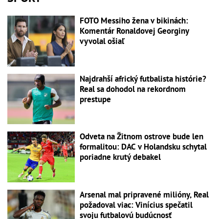
FOTO Messiho žena v bikinách:
Komentár Ronaldovej Georginy
vyvolal ošiaľ
Najdrahší africký futbalista histórie?
Real sa dohodol na rekordnom
prestupe
Odveta na Žitnom ostrove bude len
formalitou: DAC v Holandsku schytal
poriadne krutý debakel
Arsenal mal pripravené milióny, Real
požadoval viac: Vinícius spečatil
svoju futbalovú budúcnosť