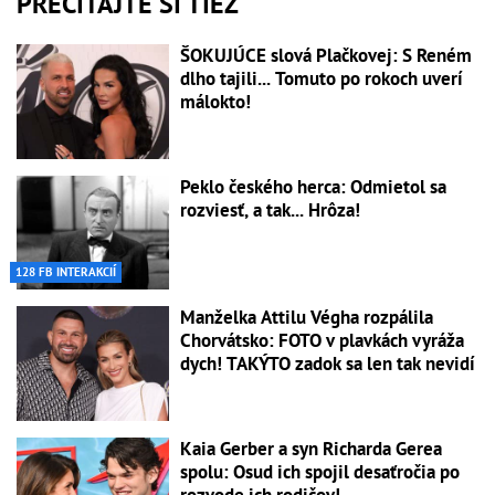
PREČÍTAJTE SI TIEŽ
ŠOKUJÚCE slová Plačkovej: S Reném
dlho tajili... Tomuto po rokoch uverí
málokto!
Peklo českého herca: Odmietol sa
rozviesť, a tak... Hrôza!
128 FB INTERAKCIÍ
Manželka Attilu Végha rozpálila
Chorvátsko: FOTO v plavkách vyráža
dych! TAKÝTO zadok sa len tak nevidí
Kaia Gerber a syn Richarda Gerea
spolu: Osud ich spojil desaťročia po
rozvode ich rodičov!