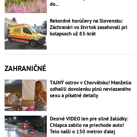
do...
Rekordné horúčavy na Slovensku:
Záchranári vo štvrtok zasahovali pri
kolapsoch už 83-krát
ZAHRANIČNÉ
TAJNÝ ostrov v Chorvátsku! Manželia
odhalili dovolenku plnú neviazaného
sexu a pikatné detaily
Desivé VIDEO len pre silné žalúdky:
Chlapca zabilo na priechode auto!
Telo našli o 150 metrov ďalej