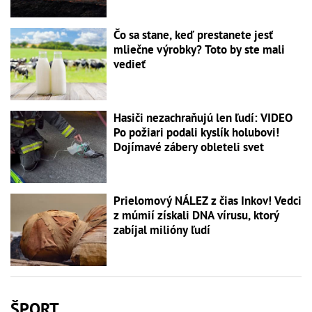
Čo sa stane, keď prestanete jesť
mliečne výrobky? Toto by ste mali
vedieť
Hasiči nezachraňujú len ľudí: VIDEO
Po požiari podali kyslík holubovi!
Dojímavé zábery obleteli svet
Prielomový NÁLEZ z čias Inkov! Vedci
z múmií získali DNA vírusu, ktorý
zabíjal milióny ľudí
ŠPORT