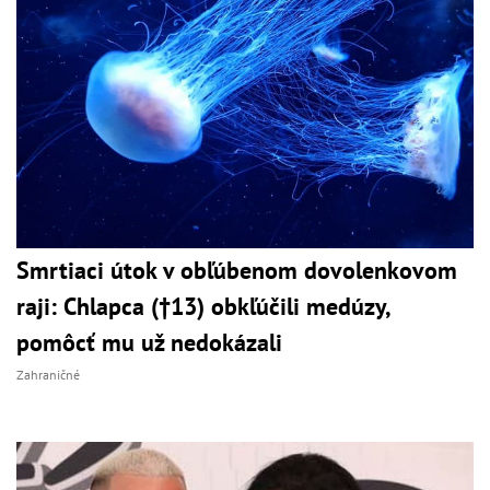
Smrtiaci útok v obľúbenom dovolenkovom
raji: Chlapca (†13) obkľúčili medúzy,
pomôcť mu už nedokázali
Zahraničné