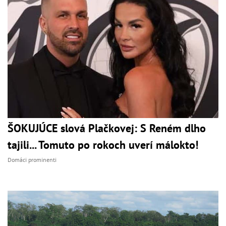
ŠOKUJÚCE slová Plačkovej: S Reném dlho
tajili... Tomuto po rokoch uverí málokto!
Domáci prominenti