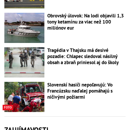
Obrovský úlovok: Na lodi objavili 1,3
tony ketamínu za viac než 100
miliónov eur
Tragédia v Thajsku má desivé
pozadie: Chlapec sledoval násilný
obsah a zbraň priniesol aj do školy
Slovenskí hasiči nepoľavujú: Vo
Francúzsku naďalej pomáhajú s
ničivými požiarmi
FOTO
ZAUJÍMAVOSTI