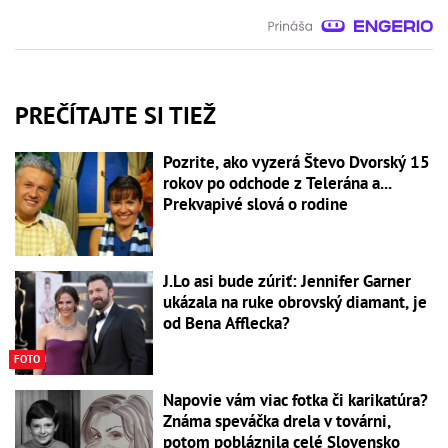
PREČÍTAJTE SI TIEŽ
Pozrite, ako vyzerá Števo Dvorský 15
rokov po odchode z Telerána a...
Prekvapivé slová o rodine
J.Lo asi bude zúriť: Jennifer Garner
ukázala na ruke obrovský diamant, je
od Bena Afflecka?
FOTO
Napovie vám viac fotka či karikatúra?
Známa speváčka drela v továrni,
potom pobláznila celé Slovensko