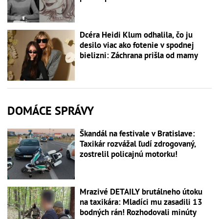
Dcéra Heidi Klum odhalila, čo ju
desilo viac ako fotenie v spodnej
bielizni: Záchrana prišla od mamy
DOMÁCE SPRÁVY
Škandál na festivale v Bratislave:
Taxikár rozvážal ľudí zdrogovaný,
zostrelil policajnú motorku!
Mrazivé DETAILY brutálneho útoku
na taxikára: Mladíci mu zasadili 13
bodných rán! Rozhodovali minúty