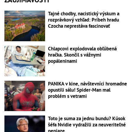
Tajné chodby, nacistický výskum a
rozprávkový vzhľad: Príbeh hradu
Czocha neprestáva fascinovať
Chlapcovi explodovala obľúbená
hračka. Skončil s vážnymi
popáleninami
PANIKA v kine, návštevníci hromadne
opustili sálu! Spider-Man mal
problém s vetrami
Toto je suma za jednu bundu? Kúsok
šéfa Nvidie vydražili za neuveriteľné
peniaze