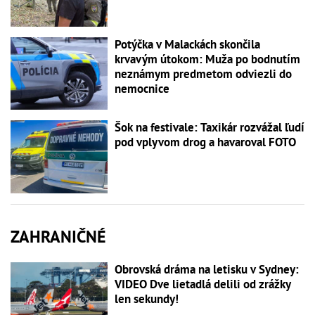
Potýčka v Malackách skončila
krvavým útokom: Muža po bodnutím
neznámym predmetom odviezli do
nemocnice
Šok na festivale: Taxikár rozvážal ľudí
pod vplyvom drog a havaroval FOTO
ZAHRANIČNÉ
Obrovská dráma na letisku v Sydney:
VIDEO Dve lietadlá delili od zrážky
len sekundy!