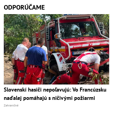
ODPORÚČAME
Slovenskí hasiči nepoľavujú: Vo Francúzsku
naďalej pomáhajú s ničivými požiarmi
Zahraničné