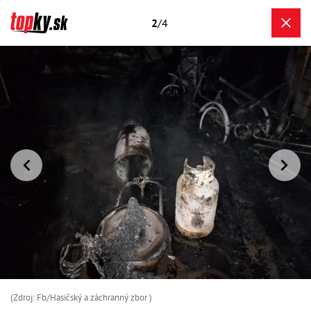
2
/4
(Zdroj: Fb/Hasičský a záchranný zbor )