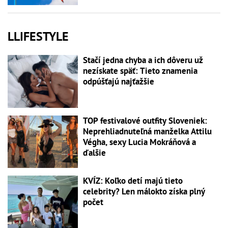
LLIFESTYLE
Stačí jedna chyba a ich dôveru už
nezískate späť: Tieto znamenia
odpúšťajú najťažšie
TOP festivalové outfity Sloveniek:
Neprehliadnuteľná manželka Attilu
Végha, sexy Lucia Mokráňová a
ďalšie
KVÍZ: Koľko detí majú tieto
celebrity? Len málokto získa plný
počet