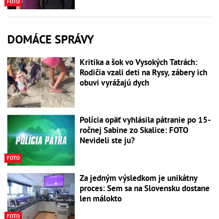
FOTO
DOMÁCE SPRÁVY
Kritika a šok vo Vysokých Tatrách:
Rodičia vzali deti na Rysy, zábery ich
obuvi vyrážajú dych
Polícia opäť vyhlásila pátranie po 15-
ročnej Sabine zo Skalice: FOTO
Nevideli ste ju?
FOTO
Za jedným výsledkom je unikátny
proces: Sem sa na Slovensku dostane
len málokto
FOTO