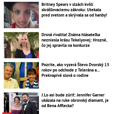
Britney Spears v slzách kvôli
skrášľovaciemu zákroku: Utekala
pred svetom a skrývala sa od hanby!
Drsná rivalita! Známa hlásateľka
nezniesla krásu Tekelyovej: Hrozné,
čo jej spravila na konkurze
Pozrite, ako vyzerá Števo Dvorský 15
rokov po odchode z Telerána a...
Prekvapivé slová o rodine
J.Lo asi bude zúriť: Jennifer Garner
ukázala na ruke obrovský diamant, je
od Bena Afflecka?