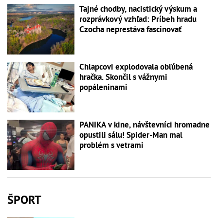
Tajné chodby, nacistický výskum a
rozprávkový vzhľad: Príbeh hradu
Czocha neprestáva fascinovať
Chlapcovi explodovala obľúbená
hračka. Skončil s vážnymi
popáleninami
PANIKA v kine, návštevníci hromadne
opustili sálu! Spider-Man mal
problém s vetrami
ŠPORT