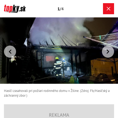
1
/4
Hasiči zasahovali pri požiari rodinného domu v Žiline. (Zdroj: Fb/Hasičský a
záchranný zbor )