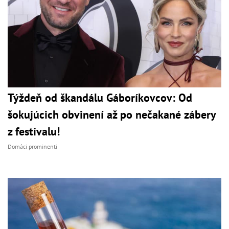
Týždeň od škandálu Gáboríkovcov: Od
šokujúcich obvinení až po nečakané zábery
z festivalu!
Domáci prominenti