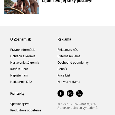
tajomstvo jej sexy postavy!
O Zoznam.sk
Reklama
Právne informácie
Reklama u nás
Ochrana súkromia
Externá reklama
Nastavenie súkromia
Obchodné podmienky
Kariéra u nás
Cenník
Napíšte nám
Price List
Nariadenie DSA
Natívna reklama
Kontakty
Spravodajstvo
© 1997 – 2026 Zoznam, s.r.o.
Autorské práva sú vyhradené.
Produktové oddelenie