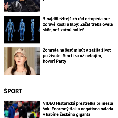
5 najdôležitejších rád ortopéda pre
zdravé kosti a kĺby: Začať treba oveľa
skôr, než začnú bolieť
Zomrela na šesť minút a zažila život
po živote: Smrti sa už nebojím,
hovorí Patty
ŠPORT
VIDEO Historická prestrelka priniesla
šok: Enormný tlak a negatívna nálada
v kabíne českého giganta