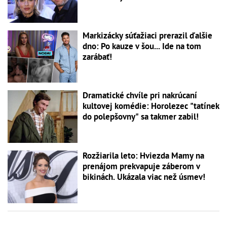
Markizácky súťažiaci prerazil ďalšie
dno: Po kauze v šou... Ide na tom
zarábať!
Dramatické chvíle pri nakrúcaní
kultovej komédie: Horolezec "tatínek
do polepšovny" sa takmer zabil!
Rozžiarila leto: Hviezda Mamy na
prenájom prekvapuje záberom v
bikinách. Ukázala viac než úsmev!