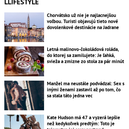
LLIFESTYLE
Chorvátsko už nie je najlacnejšou
voľbou. Turisti objavujú tieto nové
dovolenkové destinácie na Jadrane
Letná malinovo-čokoládová roláda,
do ktorej sa zamilujete: Je ľahká,
svieža a zmizne zo stola za pár minút
Manžel ma neustále podvádzal: Sex s
inými ženami zastavil až po tom, čo
sa stala táto jedna vec
Kate Hudson má 47 a vyzerá lepšie
než kedykoľvek predtým: Toto je