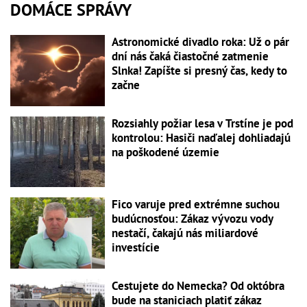
DOMÁCE SPRÁVY
Astronomické divadlo roka: Už o pár
dní nás čaká čiastočné zatmenie
Slnka! Zapíšte si presný čas, kedy to
začne
Rozsiahly požiar lesa v Trstíne je pod
kontrolou: Hasiči naďalej dohliadajú
na poškodené územie
Fico varuje pred extrémne suchou
budúcnosťou: Zákaz vývozu vody
nestačí, čakajú nás miliardové
investície
Cestujete do Nemecka? Od októbra
bude na staniciach platiť zákaz