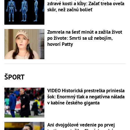
zdravé kosti a kĺby: Začať treba oveľa
skôr, než začnú bolieť
Zomrela na šesť minút a zažila život
po živote: Smrti sa už nebojím,
hovorí Patty
ŠPORT
VIDEO Historická prestrelka priniesla
šok: Enormný tlak a negatívna nálada
v kabíne českého giganta
Ani dvojgólové vedenie po prvej