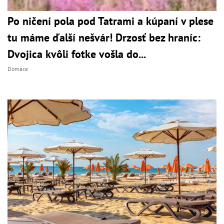
Po ničení pola pod Tatrami a kúpaní v plese
tu máme ďalší nešvár! Drzosť bez hraníc:
Dvojica kvôli fotke vošla do...
Domáce