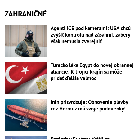
ZAHRANIČNÉ
Agenti ICE pod kamerami: USA chcú
zvýšiť kontrolu nad zásahmi, zábery
však nemusia zverejniť
Turecko láka Egypt do novej obrannej
aliancie: K trojici krajín sa môže
pridať ďalšia veľmoc
Irán pritvrdzuje: Obnovenie plavby
cez Hormuz má svoje podmienky!
Poplach v Európe: Vrátil sa