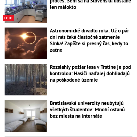
proces: Sem sa na Slovensku dostane
len málokto
FOTO
Astronomické divadlo roka: Už o pár
dní nás čaká čiastočné zatmenie
Slnka! Zapíšte si presný čas, kedy to
začne
Rozsiahly požiar lesa v Trstíne je pod
kontrolou: Hasiči naďalej dohliadajú
na poškodené územie
Bratislavské univerzity neubytujú
všetkých študentov: Mnohí ostanú
bez miesta na internáte