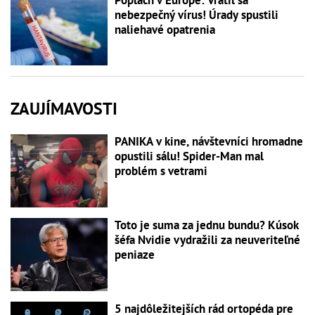
nebezpečný vírus! Úrady spustili
naliehavé opatrenia
ZAUJÍMAVOSTI
PANIKA v kine, návštevníci hromadne
opustili sálu! Spider-Man mal
problém s vetrami
Toto je suma za jednu bundu? Kúsok
šéfa Nvidie vydražili za neuveriteľné
peniaze
5 najdôležitejších rád ortopéda pre