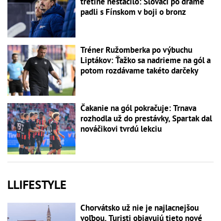
tretine nestačilo: Slováci po dráme
padli s Fínskom v boji o bronz
Tréner Ružomberka po výbuchu
Liptákov: Ťažko sa nadrieme na gól a
potom rozdávame takéto darčeky
Čakanie na gól pokračuje: Trnava
rozhodla už do prestávky, Spartak dal
nováčikovi tvrdú lekciu
LLIFESTYLE
Chorvátsko už nie je najlacnejšou
voľbou. Turisti objavujú tieto nové