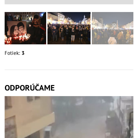
Fotiek:
3
ODPORÚČAME