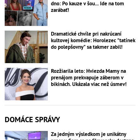
dno: Po kauze v šou... Ide na tom
zarábať!
Dramatické chvíle pri nakrúcaní
kultovej komédie: Horolezec "tatínek
do polepšovny" sa takmer zabil!
Rozžiarila leto: Hviezda Mamy na
prenájom prekvapuje záberom v
bikinách. Ukázala viac než úsmev!
DOMÁCE SPRÁVY
Za jedným výsledkom je unikátny