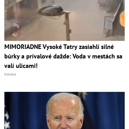
MIMORIADNE Vysoké Tatry zasiahli silné
búrky a prívalové dažde: Voda v mestách sa
valí ulicami!
Domáce