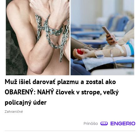
Muž išiel darovať plazmu a zostal ako
OBARENÝ: NAHÝ človek v strope, veľký
policajný úder
Zahraničné