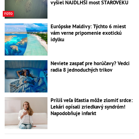
vyšiel NAJDLHŠÍ most STAROVEKU
FOTO
Európske Maldivy: Týchto 6 miest
vám verne pripomenie exotickú
idylku
Neviete zaspať pre horúčavy? Vedci
radia 8 jednoduchých trikov
Príliš veľa šťastia môže zlomiť srdce:
Lekári opísali zriedkavý syndróm!
Napodobňuje infarkt