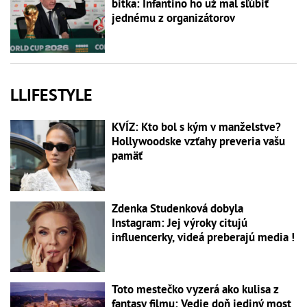
bitka: Infantino ho už mal sľúbiť
jednému z organizátorov
LLIFESTYLE
KVÍZ: Kto bol s kým v manželstve?
Hollywoodske vzťahy preveria vašu
pamäť
Zdenka Studenková dobyla
Instagram: Jej výroky citujú
influencerky, videá preberajú media !
Toto mestečko vyzerá ako kulisa z
fantasy filmu: Vedie doň jediný most