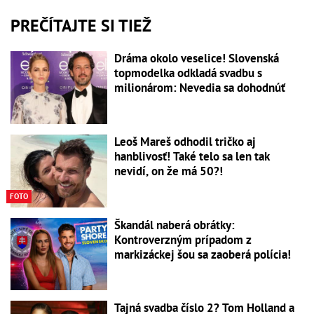
PREČÍTAJTE SI TIEŽ
Dráma okolo veselice! Slovenská
topmodelka odkladá svadbu s
milionárom: Nevedia sa dohodnúť
Leoš Mareš odhodil tričko aj
hanblivosť! Také telo sa len tak
nevidí, on že má 50?!
FOTO
Škandál naberá obrátky:
Kontroverzným prípadom z
markizáckej šou sa zaoberá polícia!
Tajná svadba číslo 2? Tom Holland a