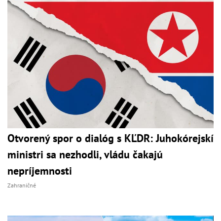
Otvorený spor o dialóg s KĽDR: Juhokórejskí
ministri sa nezhodli, vládu čakajú
nepríjemnosti
Zahraničné