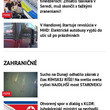
tínedžeroch: Zmlátili taxikára v
Seredi, muž skončil s ťažkými
zraneniami!
FOTO
V Handlovej štartuje revolúcia v
MHD: Elektrické autobusy vyjdú do
ulíc už po prázdninách
ZAHRANIČNÉ
Sucho na Dunaji odhalilo zázrak z
čias RÍMSKEJ RÍŠE! Na svetlo sveta
vyšiel NAJDLHŠÍ most STAROVEKU
FOTO
Otvorený spor o dialóg s KĽDR:
Juhokórejskí ministri sa nezhodli,