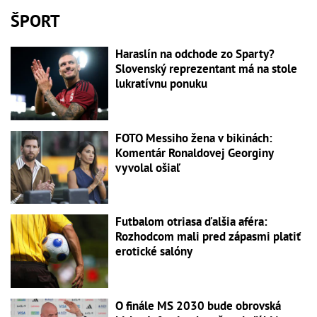
ŠPORT
Haraslín na odchode zo Sparty?
Slovenský reprezentant má na stole
lukratívnu ponuku
FOTO Messiho žena v bikinách:
Komentár Ronaldovej Georginy
vyvolal ošiaľ
Futbalom otriasa ďalšia aféra:
Rozhodcom mali pred zápasmi platiť
erotické salóny
O finále MS 2030 bude obrovská