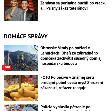
Zendaya sa poriadne buchli po vrecku
a... Prísny zákaz telefónov!
DOMÁCE SPRÁVY
Obrovské škody po požiari v
Lehniciach: Oheň zo záhradného
domčeka zachvátil susedný dom aj
hospodársku budovu
FOTO
FOTO Po pečive v známej sieti
predajní pobehovala myš! Zhrození
zákazníci, reťazec reaguje
Polícia vyhlásila pátranie po