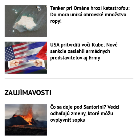
Tanker pri Ománe hrozí katastrofou:
Do mora uniká obrovské množstvo
ropy!
USA pritvrdili voči Kube: Nové
sankcie zasiahli armádnych
predstaviteľov aj firmy
ZAUJÍMAVOSTI
Čo sa deje pod Santorini? Vedci
odhaľujú zmeny, ktoré môžu
ovplyvniť sopku