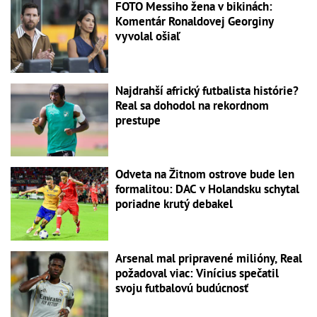
FOTO Messiho žena v bikinách:
Komentár Ronaldovej Georginy
vyvolal ošiaľ
Najdrahší africký futbalista histórie?
Real sa dohodol na rekordnom
prestupe
Odveta na Žitnom ostrove bude len
formalitou: DAC v Holandsku schytal
poriadne krutý debakel
Arsenal mal pripravené milióny, Real
požadoval viac: Vinícius spečatil
svoju futbalovú budúcnosť