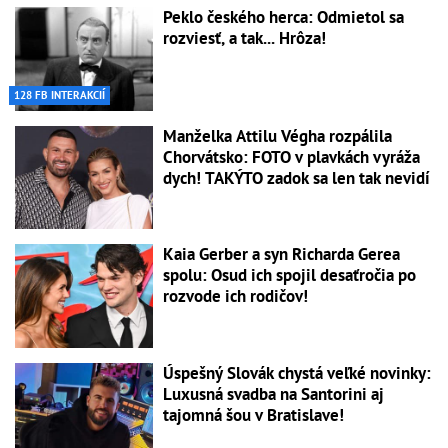
Peklo českého herca: Odmietol sa
rozviesť, a tak... Hrôza!
128 FB INTERAKCIÍ
Manželka Attilu Végha rozpálila
Chorvátsko: FOTO v plavkách vyráža
dych! TAKÝTO zadok sa len tak nevidí
Kaia Gerber a syn Richarda Gerea
spolu: Osud ich spojil desaťročia po
rozvode ich rodičov!
Úspešný Slovák chystá veľké novinky:
Luxusná svadba na Santorini aj
tajomná šou v Bratislave!