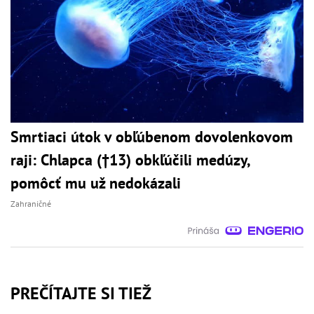
Smrtiaci útok v obľúbenom dovolenkovom
raji: Chlapca (†13) obkľúčili medúzy,
pomôcť mu už nedokázali
Zahraničné
PREČÍTAJTE SI TIEŽ