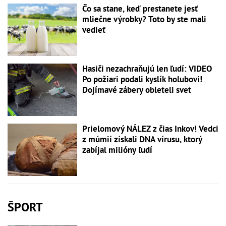
Čo sa stane, keď prestanete jesť
mliečne výrobky? Toto by ste mali
vedieť
Hasiči nezachraňujú len ľudí: VIDEO
Po požiari podali kyslík holubovi!
Dojímavé zábery obleteli svet
Prielomový NÁLEZ z čias Inkov! Vedci
z múmií získali DNA vírusu, ktorý
zabíjal milióny ľudí
ŠPORT