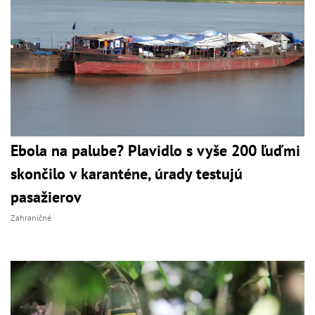
Ebola na palube? Plavidlo s vyše 200 ľuďmi
skončilo v karanténe, úrady testujú
pasažierov
Zahraničné