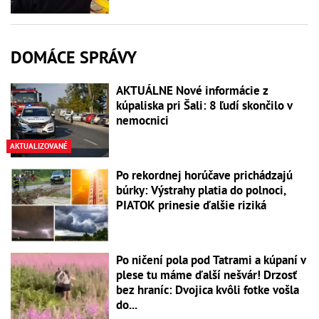
DOMÁCE SPRÁVY
AKTUÁLNE Nové informácie z
kúpaliska pri Šali: 8 ľudí skončilo v
nemocnici
AKTUALIZOVANÉ
Po rekordnej horúčave prichádzajú
búrky: Výstrahy platia do polnoci,
PIATOK prinesie ďalšie riziká
Po ničení pola pod Tatrami a kúpaní v
plese tu máme ďalší nešvár! Drzosť
bez hraníc: Dvojica kvôli fotke vošla
do...