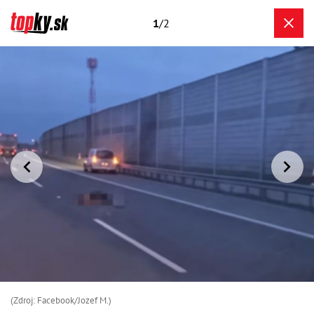
1
/2
(Zdroj: Facebook/Jozef M.)