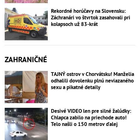
Rekordné horúčavy na Slovensku:
Záchranári vo štvrtok zasahovali pri
kolapsoch už 83-krát
ZAHRANIČNÉ
TAJNÝ ostrov v Chorvátsku! Manželia
odhalili dovolenku plnú neviazaného
sexu a pikatné detaily
Desivé VIDEO len pre silné žalúdky:
Chlapca zabilo na priechode auto!
Telo našli o 150 metrov ďalej