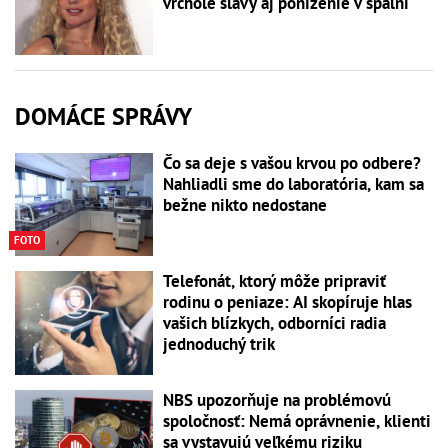
vrchole slávy aj poníženie v spálni
DOMÁCE SPRÁVY
Čo sa deje s vašou krvou po odbere?
Nahliadli sme do laboratória, kam sa
bežne nikto nedostane
FOTO
Telefonát, ktorý môže pripraviť
rodinu o peniaze: AI skopíruje hlas
vašich blízkych, odborníci radia
jednoduchý trik
NBS upozorňuje na problémovú
spoločnosť: Nemá oprávnenie, klienti
sa vystavujú veľkému riziku