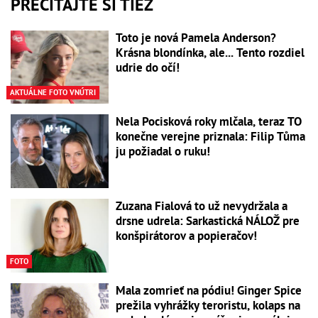
PREČÍTAJTE SI TIEŽ
Toto je nová Pamela Anderson?
Krásna blondínka, ale... Tento rozdiel
udrie do očí!
AKTUÁLNE FOTO VNÚTRI
Nela Pocisková roky mlčala, teraz TO
konečne verejne priznala: Filip Tůma
ju požiadal o ruku!
Zuzana Fialová to už nevydržala a
drsne udrela: Sarkastická NÁLOŽ pre
konšpirátorov a popieračov!
FOTO
Mala zomrieť na pódiu! Ginger Spice
prežila vyhrážky teroristu, kolaps na