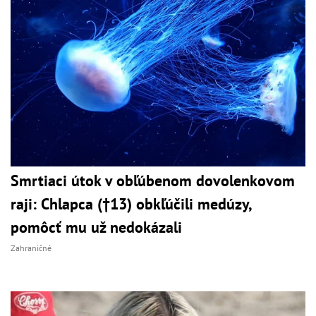
Smrtiaci útok v obľúbenom dovolenkovom
raji: Chlapca (†13) obkľúčili medúzy,
pomôcť mu už nedokázali
Zahraničné