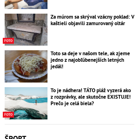
Za múrom sa skrýval vzácny poklad: V
kaštieli objavili zamurovaný oltár
FOTO
Toto sa deje v našom tele, ak zjeme
jedno z najobľúbenejších letných
jedál!
To je nádhera! TÁTO pláž vyzerá ako
z rozprávky, ale skutočne EXISTUJE!
Prečo je celá biela?
FOTO
ŠPORT