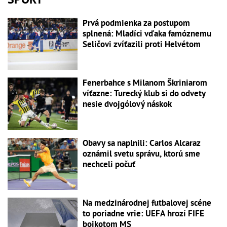
Prvá podmienka za postupom
splnená: Mladíci vďaka famóznemu
Seličovi zvíťazili proti Helvétom
Fenerbahce s Milanom Škriniarom
víťazne: Turecký klub si do odvety
nesie dvojgólový náskok
Obavy sa naplnili: Carlos Alcaraz
oznámil svetu správu, ktorú sme
nechceli počuť
Na medzinárodnej futbalovej scéne
to poriadne vrie: UEFA hrozí FIFE
bojkotom MS