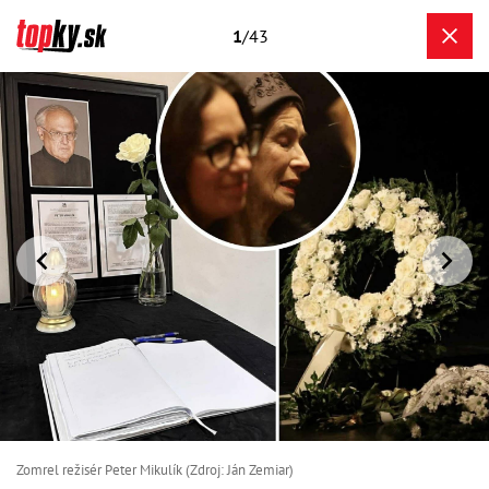
1
/43
Zomrel režisér Peter Mikulík (Zdroj: Ján Zemiar)