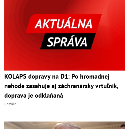
KOLAPS dopravy na D1: Po hromadnej
nehode zasahuje aj záchranársky vrtuľník,
doprava je odklaňaná
Domáce