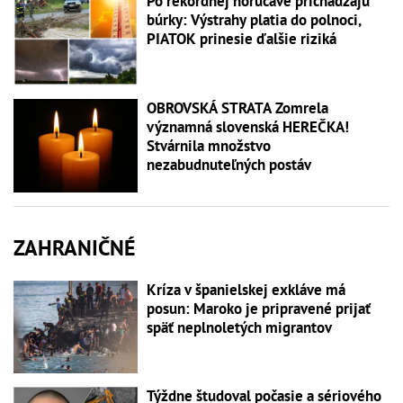
Po rekordnej horúčave prichádzajú
búrky: Výstrahy platia do polnoci,
PIATOK prinesie ďalšie riziká
OBROVSKÁ STRATA Zomrela
významná slovenská HEREČKA!
Stvárnila množstvo
nezabudnuteľných postáv
ZAHRANIČNÉ
Kríza v španielskej exkláve má
posun: Maroko je pripravené prijať
späť neplnoletých migrantov
Týždne študoval počasie a sériového