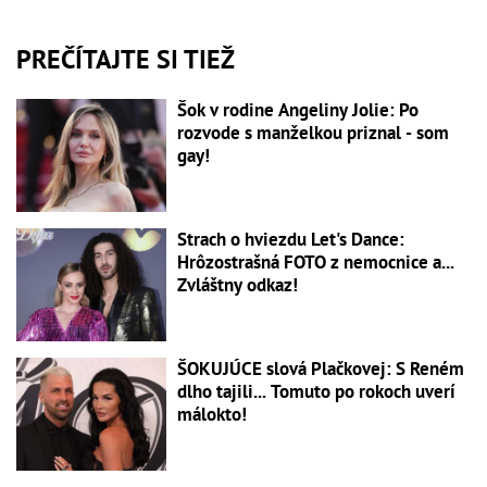
PREČÍTAJTE SI TIEŽ
Šok v rodine Angeliny Jolie: Po
rozvode s manželkou priznal - som
gay!
Strach o hviezdu Let's Dance:
Hrôzostrašná FOTO z nemocnice a...
Zvláštny odkaz!
ŠOKUJÚCE slová Plačkovej: S Reném
dlho tajili... Tomuto po rokoch uverí
málokto!