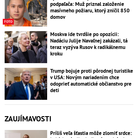
podpaľača: Muž priznal založenie
masívneho požiaru, ktorý zničil 850
domov
FOTO
Moskva ide tvrdšie po opozícii:
Nadáciu Julije Navaľnej zakázali, tá
teraz vyzýva Rusov k radikálnemu
kroku
Trump bojuje proti pôrodnej turistike
v USA: Novým nariadením chce
odoprieť automatické občianstvo pre
deti
ZAUJÍMAVOSTI
Príliš veľa šťastia môže zlomiť srdce: