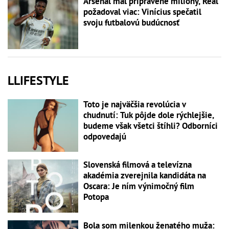
Arsenal mal pripravené milióny, Real
požadoval viac: Vinícius spečatil
svoju futbalovú budúcnosť
LLIFESTYLE
Toto je najväčšia revolúcia v
chudnutí: Tuk pôjde dole rýchlejšie,
budeme však všetci štíhli? Odborníci
odpovedajú
Slovenská filmová a televízna
akadémia zverejnila kandidáta na
Oscara: Je ním výnimočný film
Potopa
Bola som milenkou ženatého muža: