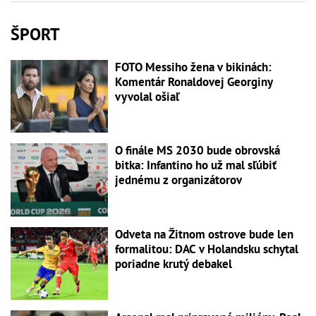
ŠPORT
FOTO Messiho žena v bikinách:
Komentár Ronaldovej Georginy
vyvolal ošiaľ
O finále MS 2030 bude obrovská
bitka: Infantino ho už mal sľúbiť
jednému z organizátorov
Odveta na Žitnom ostrove bude len
formalitou: DAC v Holandsku schytal
poriadne krutý debakel