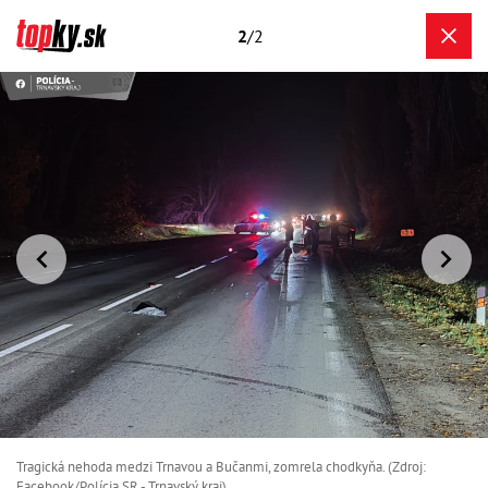
2
/2
Tragická nehoda medzi Trnavou a Bučanmi, zomrela chodkyňa. (Zdroj:
Facebook/Polícia SR - Trnavský kraj)