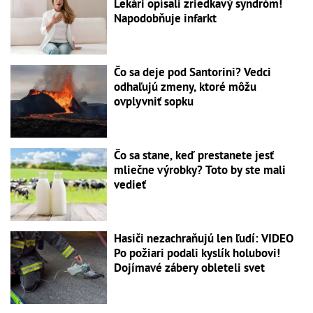
Lekári opísali zriedkavý syndróm!
Napodobňuje infarkt
Čo sa deje pod Santorini? Vedci
odhaľujú zmeny, ktoré môžu
ovplyvniť sopku
Čo sa stane, keď prestanete jesť
mliečne výrobky? Toto by ste mali
vedieť
Hasiči nezachraňujú len ľudí: VIDEO
Po požiari podali kyslík holubovi!
Dojímavé zábery obleteli svet