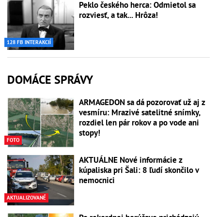
Peklo českého herca: Odmietol sa
rozviesť, a tak... Hrôza!
128 FB INTERAKCIÍ
DOMÁCE SPRÁVY
ARMAGEDON sa dá pozorovať už aj z
vesmíru: Mrazivé satelitné snímky,
rozdiel len pár rokov a po vode ani
stopy!
FOTO
AKTUÁLNE Nové informácie z
kúpaliska pri Šali: 8 ľudí skončilo v
nemocnici
AKTUALIZOVANÉ