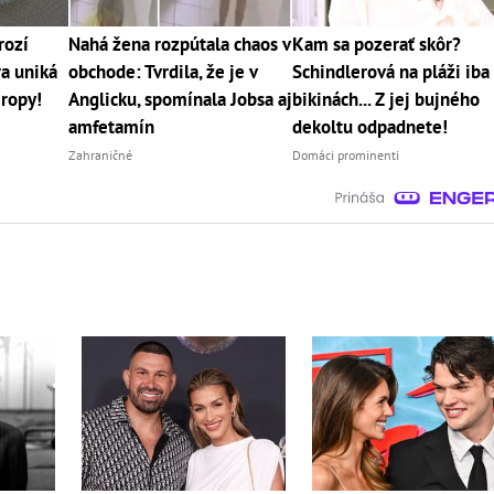
rozí
Nahá žena rozpútala chaos v
Kam sa pozerať skôr?
a uniká
obchode: Tvrdila, že je v
Schindlerová na pláži iba
ropy!
Anglicku, spomínala Jobsa aj
bikinách... Z jej bujného
amfetamín
dekoltu odpadnete!
Zahraničné
Domáci prominenti