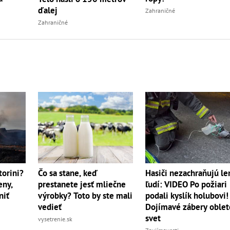
ďalej
Zahraničné
Zahraničné
torini?
Čo sa stane, keď
Hasiči nezachraňujú le
eny,
prestanete jesť mliečne
ľudí: VIDEO Po požiari
niť
výrobky? Toto by ste mali
podali kyslík holubovi!
vedieť
Dojímavé zábery oblet
svet
vysetrenie.sk