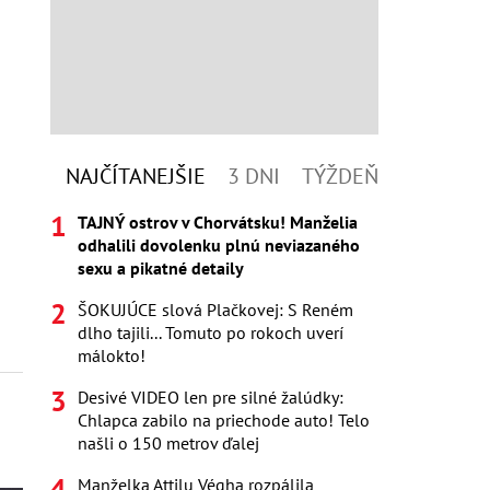
NAJČÍTANEJŠIE
3 DNI
TÝŽDEŇ
TAJNÝ ostrov v Chorvátsku! Manželia
odhalili dovolenku plnú neviazaného
sexu a pikatné detaily
ŠOKUJÚCE slová Plačkovej: S Reném
dlho tajili... Tomuto po rokoch uverí
málokto!
Desivé VIDEO len pre silné žalúdky:
Chlapca zabilo na priechode auto! Telo
našli o 150 metrov ďalej
Manželka Attilu Végha rozpálila