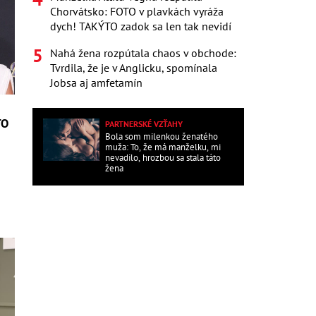
Chorvátsko: FOTO v plavkách vyráža
dych! TAKÝTO zadok sa len tak nevidí
Nahá žena rozpútala chaos v obchode:
Tvrdila, že je v Anglicku, spomínala
Jobsa aj amfetamín
TO
PARTNERSKÉ VZŤAHY
Bola som milenkou ženatého
muža: To, že má manželku, mi
nevadilo, hrozbou sa stala táto
žena