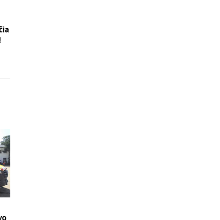
čia
!
vo