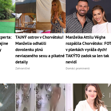
xperta:
TAJNÝ ostrov v Chorvátsku!
Manželka Attilu Végha
ajine
Manželia odhalili
rozpálila Chorvátsko: FO
y
dovolenku plnú
v plavkách vyráža dych!
neviazaného sexu a pikatné
TAKÝTO zadok sa len tak
detaily
nevidí
Zahraničné
Domáci prominenti