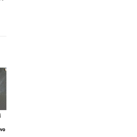
í
tvo