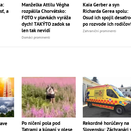
a:
Manželka Attilu Végha
Kaia Gerber a syn
sť, a
rozpálila Chorvátsko:
Richarda Gerea spolu:
FOTO v plavkách vyráža
Osud ich spojil desaťro
dych! TAKÝTO zadok sa
po rozvode ich rodičov
len tak nevidí
Zahraniční prominenti
Domáci prominenti
Po ničení pola pod
Rekordné horúčavy na
čave
Tatrami a kúpaní v plese
Slovensku: Záchranári 