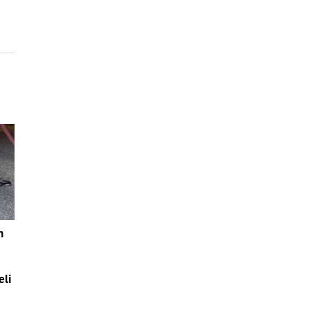
n
eli