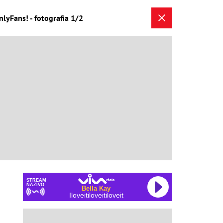
lyFans! - fotografia 1/2
STREAM
NAŽIVO
Bella Kay
Iloveitiloveitiloveit