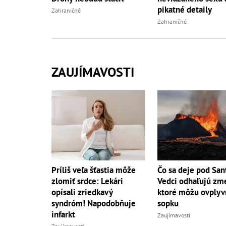
pikatné detaily
Zahraničné
Zahraničné
ZAUJÍMAVOSTI
Príliš veľa šťastia môže
Čo sa deje pod San
zlomiť srdce: Lekári
Vedci odhaľujú zm
opísali zriedkavý
ktoré môžu ovplyv
syndróm! Napodobňuje
sopku
infarkt
Zaujímavosti