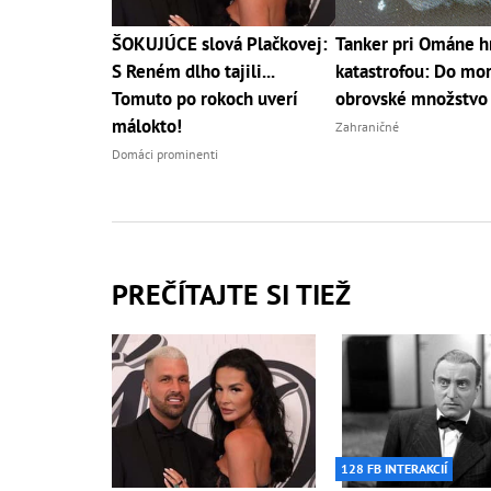
ŠOKUJÚCE slová Plačkovej:
Tanker pri Ománe h
S Reném dlho tajili...
katastrofou: Do mor
Tomuto po rokoch uverí
obrovské množstvo 
málokto!
Zahraničné
Domáci prominenti
PREČÍTAJTE SI TIEŽ
128 FB INTERAKCIÍ