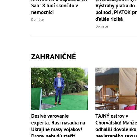
Šali: 8 ľudí skončilo v
Výstrahy platia do
nemocnici
polnoci, PIATOK pr
ďalšie riziká
Domáce
Domáce
ZAHRANIČNÉ
Desivé varovanie
TAJNÝ ostrov v
experta: Rusi nasadia na
Chorvátsku! Manže
Ukrajine masy vojakov!
odhalili dovolenku
Drony nebudú stačiť
neviazaného sexu 