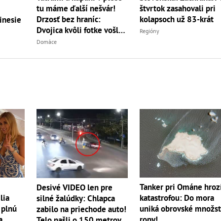
tu máme ďalší nešvár!
štvrtok zasahovali pri
Drzosť bez hraníc:
kolapsoch už 83-krát
inesie
Dvojica kvôli fotke vošla
Regióny
do...
Domáce
Tanker pri Ománe hroz
Desivé VIDEO len pre
lia
katastrofou: Do mora
silné žalúdky: Chlapca
 plnú
uniká obrovské množs
zabilo na priechode auto!
a
ropy!
Telo našli o 150 metrov