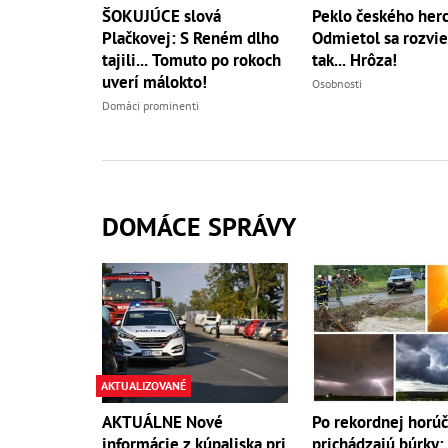
ŠOKUJÚCE slová
Peklo českého herc
Plačkovej: S Reném dlho
Odmietol sa rozvie
tajili... Tomuto po rokoch
tak... Hrôza!
uverí málokto!
Osobnosti
Domáci prominenti
DOMÁCE SPRÁVY
AKTUALIZOVANÉ
AKTUÁLNE Nové
Po rekordnej horú
informácie z kúpaliska pri
prichádzajú búrky: