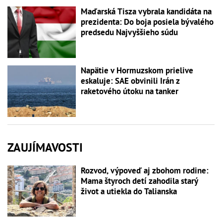
Maďarská Tisza vybrala kandidáta na
prezidenta: Do boja posiela bývalého
predsedu Najvyššieho súdu
Napätie v Hormuzskom prielive
eskaluje: SAE obvinili Irán z
raketového útoku na tanker
ZAUJÍMAVOSTI
Rozvod, výpoveď aj zbohom rodine:
Mama štyroch detí zahodila starý
život a utiekla do Talianska