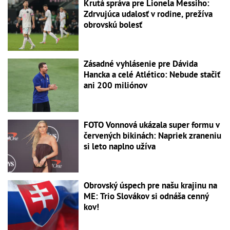
Krutá správa pre Lionela Messiho:
Zdrvujúca udalosť v rodine, prežíva
obrovskú bolesť
Zásadné vyhlásenie pre Dávida
Hancka a celé Atlético: Nebude stačiť
ani 200 miliónov
FOTO Vonnová ukázala super formu v
červených bikinách: Napriek zraneniu
si leto naplno užíva
Obrovský úspech pre našu krajinu na
ME: Trio Slovákov si odnáša cenný
kov!