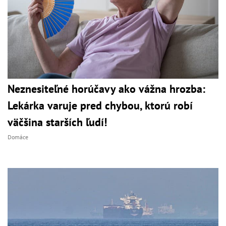
Neznesiteľné horúčavy ako vážna hrozba:
Lekárka varuje pred chybou, ktorú robí
väčšina starších ľudí!
Domáce