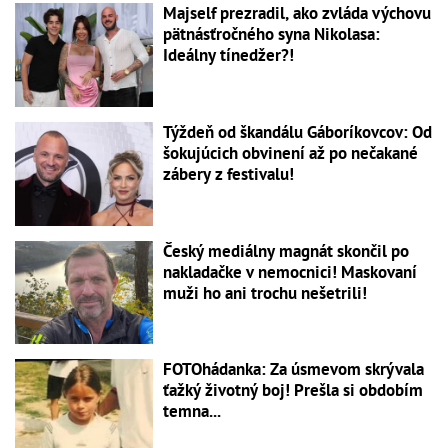
Majself prezradil, ako zvláda výchovu
pätnásťročného syna Nikolasa:
Ideálny tínedžer?!
Týždeň od škandálu Gáboríkovcov: Od
šokujúcich obvinení až po nečakané
zábery z festivalu!
Český mediálny magnát skončil po
nakladačke v nemocnici! Maskovaní
muži ho ani trochu nešetrili!
FOTOhádanka: Za úsmevom skrývala
ťažký životný boj! Prešla si obdobím
temna...