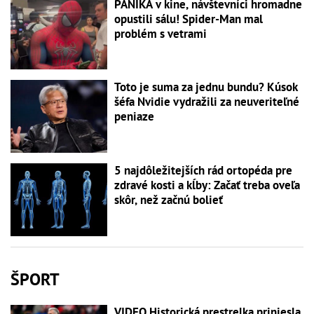
PANIKA v kine, návštevníci hromadne
opustili sálu! Spider-Man mal
problém s vetrami
Toto je suma za jednu bundu? Kúsok
šéfa Nvidie vydražili za neuveriteľné
peniaze
5 najdôležitejších rád ortopéda pre
zdravé kosti a kĺby: Začať treba oveľa
skôr, než začnú bolieť
ŠPORT
VIDEO Historická prestrelka priniesla