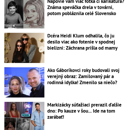
Napovie vám viac fotka či karikatúra?
Známa speváčka drela v továrni,
potom pobláznila celé Slovensko
Dcéra Heidi Klum odhalila, čo ju
desilo viac ako fotenie v spodnej
bielizni: Záchrana prišla od mamy
Ako Gáboríkovci roky budovali svoj
verejný obraz: Zamilovaný pár a
rodinná idylka! Zmenilo sa niečo?
Markizácky súťažiaci prerazil ďalšie
dno: Po kauze v šou... Ide na tom
zarábať!