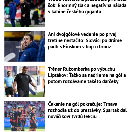
šok: Enormný tlak a negatívna nálada
v kabíne českého giganta
Ani dvojgólové vedenie po prvej
tretine nestačilo: Slováci po dráme
padli s Fínskom v boji o bronz
Tréner Ružomberka po výbuchu
Liptákov: Ťažko sa nadrieme na gól a
potom rozdávame takéto darčeky
Čakanie na gól pokračuje: Trnava
rozhodla už do prestávky, Spartak dal
nováčikovi tvrdú lekciu