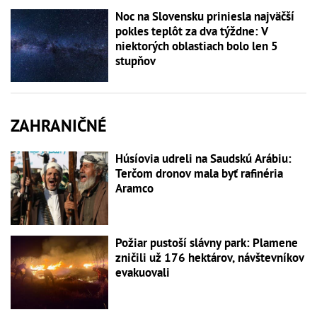
Noc na Slovensku priniesla najväčší
pokles teplôt za dva týždne: V
niektorých oblastiach bolo len 5
stupňov
ZAHRANIČNÉ
Húsíovia udreli na Saudskú Arábiu:
Terčom dronov mala byť rafinéria
Aramco
Požiar pustoší slávny park: Plamene
zničili už 176 hektárov, návštevníkov
evakuovali