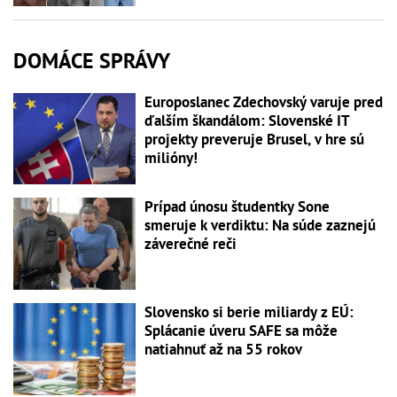
DOMÁCE SPRÁVY
Europoslanec Zdechovský varuje pred
ďalším škandálom: Slovenské IT
projekty preveruje Brusel, v hre sú
milióny!
Prípad únosu študentky Sone
smeruje k verdiktu: Na súde zaznejú
záverečné reči
Slovensko si berie miliardy z EÚ:
Splácanie úveru SAFE sa môže
natiahnuť až na 55 rokov