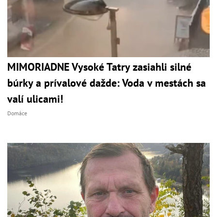
MIMORIADNE Vysoké Tatry zasiahli silné
búrky a prívalové dažde: Voda v mestách sa
valí ulicami!
Domáce