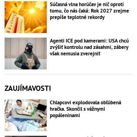
Súčasná vlna horúčav je nič oproti
tomu, čo nás čaká: Rok 2027 zrejme
prepíše teplotné rekordy
Agenti ICE pod kamerami: USA chcú
zvýšiť kontrolu nad zásahmi, zábery
však nemusia zverejniť
ZAUJÍMAVOSTI
Chlapcovi explodovala obľúbená
hračka. Skončil s vážnymi
popáleninami