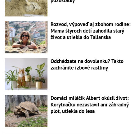
pozostatky
Rozvod, výpoveď aj zbohom rodine:
Mama štyroch detí zahodila starý
život a utiekla do Talianska
Odchádzate na dovolenku? Takto
zachránite izbové rastliny
Domáci miláčik Albert okúsil život:
Korytnačku nezastavil ani záhradný
plot, utiekla do lesa