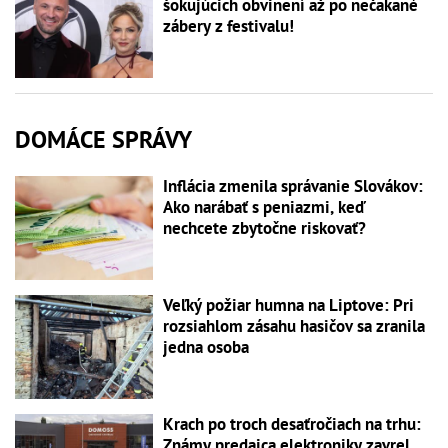
šokujúcich obvinení až po nečakané
zábery z festivalu!
DOMÁCE SPRÁVY
Inflácia zmenila správanie Slovákov:
Ako narábať s peniazmi, keď
nechcete zbytočne riskovať?
Veľký požiar humna na Liptove: Pri
rozsiahlom zásahu hasičov sa zranila
jedna osoba
Krach po troch desaťročiach na trhu:
Známy predajca elektroniky zavrel