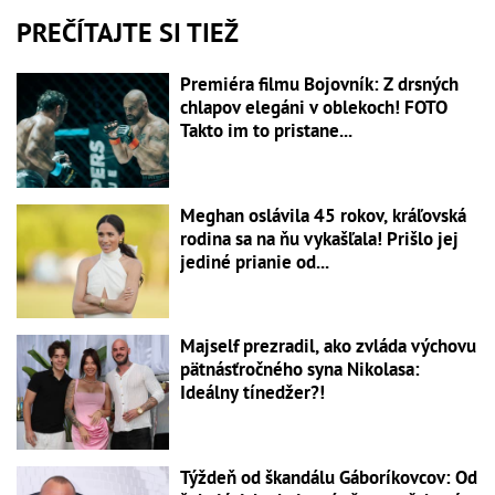
PREČÍTAJTE SI TIEŽ
Premiéra filmu Bojovník: Z drsných
chlapov elegáni v oblekoch! FOTO
Takto im to pristane...
Meghan oslávila 45 rokov, kráľovská
rodina sa na ňu vykašľala! Prišlo jej
jediné prianie od...
Majself prezradil, ako zvláda výchovu
pätnásťročného syna Nikolasa:
Ideálny tínedžer?!
Týždeň od škandálu Gáboríkovcov: Od