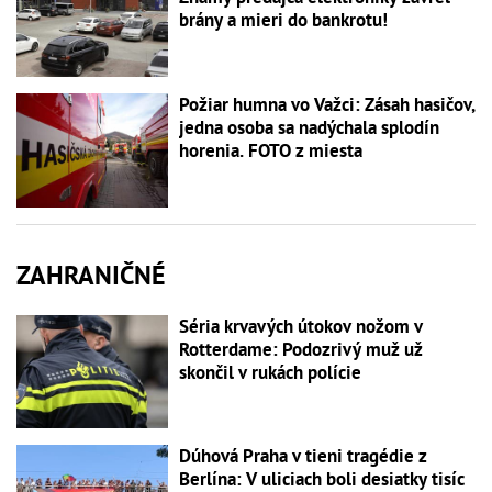
brány a mieri do bankrotu!
Požiar humna vo Važci: Zásah hasičov,
jedna osoba sa nadýchala splodín
horenia. FOTO z miesta
ZAHRANIČNÉ
Séria krvavých útokov nožom v
Rotterdame: Podozrivý muž už
skončil v rukách polície
Dúhová Praha v tieni tragédie z
Berlína: V uliciach boli desiatky tisíc