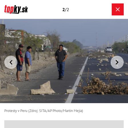
2
/2
Protesty v Peru (Zdroj: SITA/AP Photo/Martin Mejia)