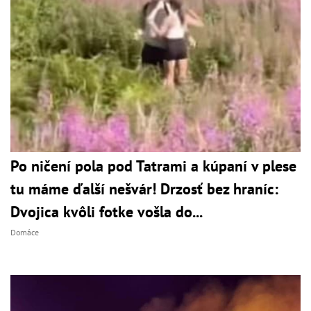
Po ničení pola pod Tatrami a kúpaní v plese
tu máme ďalší nešvár! Drzosť bez hraníc:
Dvojica kvôli fotke vošla do...
Domáce