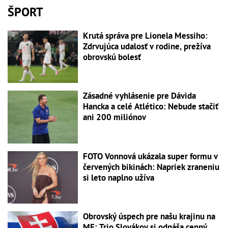
ŠPORT
Krutá správa pre Lionela Messiho:
Zdrvujúca udalosť v rodine, prežíva
obrovskú bolesť
Zásadné vyhlásenie pre Dávida
Hancka a celé Atlético: Nebude stačiť
ani 200 miliónov
FOTO Vonnová ukázala super formu v
červených bikinách: Napriek zraneniu
si leto naplno užíva
Obrovský úspech pre našu krajinu na
ME: Trio Slovákov si odnáša cenný