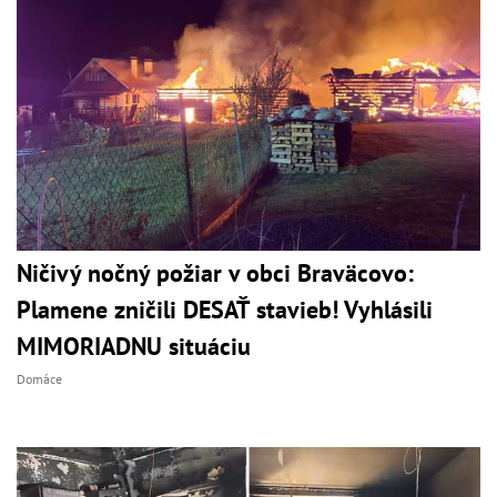
Ničivý nočný požiar v obci Braväcovo:
Plamene zničili DESAŤ stavieb! Vyhlásili
MIMORIADNU situáciu
Domáce