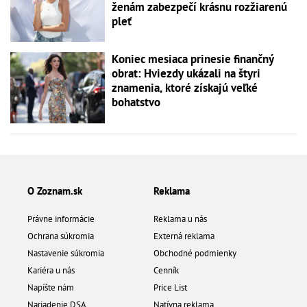
ženám zabezpečí krásnu rozžiarenú
pleť
Koniec mesiaca prinesie finančný
obrat: Hviezdy ukázali na štyri
znamenia, ktoré získajú veľké
bohatstvo
O Zoznam.sk
Reklama
Právne informácie
Reklama u nás
Ochrana súkromia
Externá reklama
Nastavenie súkromia
Obchodné podmienky
Kariéra u nás
Cenník
Napíšte nám
Price List
Nariadenie DSA
Natívna reklama