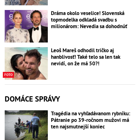
Dráma okolo veselice! Slovenská
topmodelka odkladá svadbu s
milionárom: Nevedia sa dohodnúť
Leoš Mareš odhodil tričko aj
hanblivosť! Také telo sa len tak
nevidí, on že má 50?!
FOTO
DOMÁCE SPRÁVY
Tragédia na vyhľadávanom rybníku:
Pátranie po 39-ročnom mužovi má
ten najsmutnejší koniec