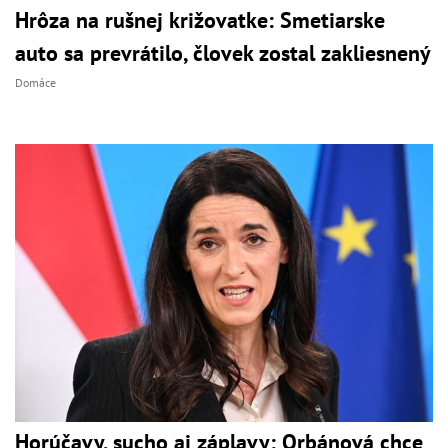
Hrôza na rušnej križovatke: Smetiarske
auto sa prevrátilo, človek zostal zakliesnený
Domáce
Horúčavy, sucho aj záplavy: Orbánová chce