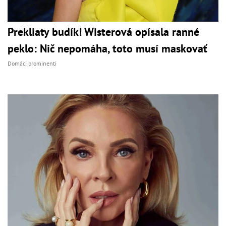
Prekliaty budík! Wisterová opísala ranné
peklo: Nič nepomáha, toto musí maskovať
Domáci prominenti