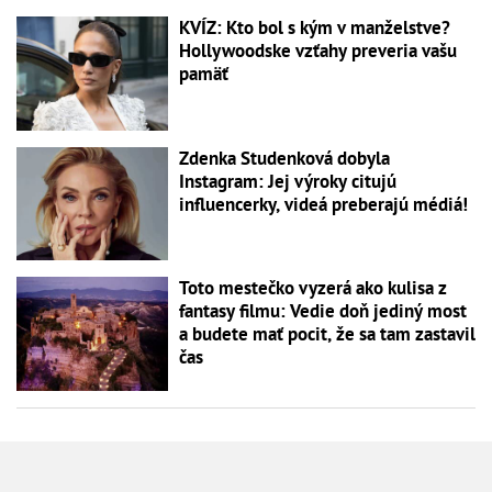
KVÍZ: Kto bol s kým v manželstve?
Hollywoodske vzťahy preveria vašu
pamäť
Zdenka Studenková dobyla
Instagram: Jej výroky citujú
influencerky, videá preberajú médiá!
Toto mestečko vyzerá ako kulisa z
fantasy filmu: Vedie doň jediný most
a budete mať pocit, že sa tam zastavil
čas