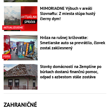
MIMORIADNE Výbuch v areáli
Slovnaftu: Z miesta stúpa hustý
čierny dym!
AKTUALIZUJEME
Hrôza na rušnej križovatke:
Smetiarske auto sa prevrátilo, človek
zostal zakliesnený
FOTO
Stovky domácností na Zemplíne po
búrkach dostanú finančnú pomoc,
odpad s azbestom stále zostáva
ZAHRANIČNÉ