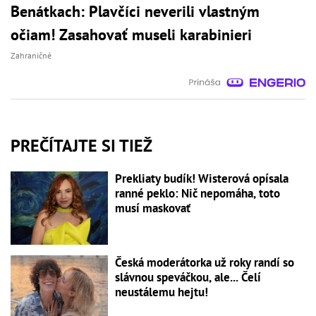
Benátkach: Plavčíci neverili vlastným
očiam! Zasahovať museli karabinieri
Zahraničné
PREČÍTAJTE SI TIEŽ
Prekliaty budík! Wisterová opísala
ranné peklo: Nič nepomáha, toto
musí maskovať
Česká moderátorka už roky randí so
slávnou speváčkou, ale... Čelí
neustálemu hejtu!