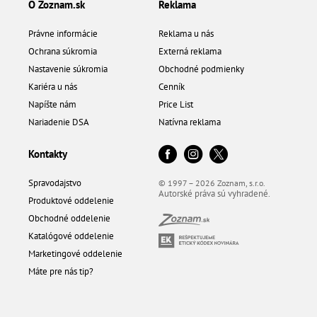
O Zoznam.sk
Reklama
Právne informácie
Reklama u nás
Ochrana súkromia
Externá reklama
Nastavenie súkromia
Obchodné podmienky
Kariéra u nás
Cenník
Napíšte nám
Price List
Nariadenie DSA
Natívna reklama
Kontakty
Spravodajstvo
© 1997 – 2026 Zoznam, s.r.o.
Autorské práva sú vyhradené.
Produktové oddelenie
Obchodné oddelenie
Katalógové oddelenie
Marketingové oddelenie
Máte pre nás tip?