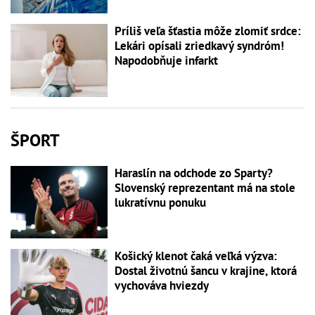
Príliš veľa šťastia môže zlomiť srdce:
Lekári opísali zriedkavý syndróm!
Napodobňuje infarkt
ŠPORT
Haraslín na odchode zo Sparty?
Slovenský reprezentant má na stole
lukratívnu ponuku
Košický klenot čaká veľká výzva:
Dostal životnú šancu v krajine, ktorá
vychováva hviezdy