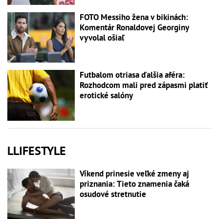
FOTO Messiho žena v bikinách:
Komentár Ronaldovej Georginy
vyvolal ošiaľ
Futbalom otriasa ďalšia aféra:
Rozhodcom mali pred zápasmi platiť
erotické salóny
LLIFESTYLE
Víkend prinesie veľké zmeny aj
priznania: Tieto znamenia čaká
osudové stretnutie