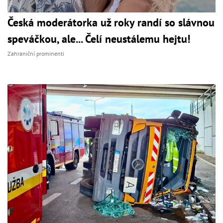
Česká moderátorka už roky randí so slávnou
speváčkou, ale... Čelí neustálemu hejtu!
Zahraniční prominenti