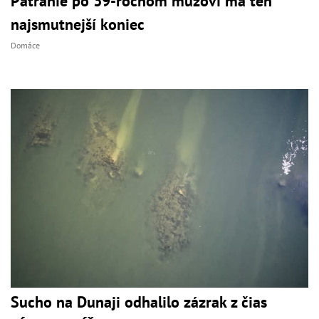
Pátranie po 39-ročnom mužovi má ten
najsmutnejší koniec
Domáce
Sucho na Dunaji odhalilo zázrak z čias