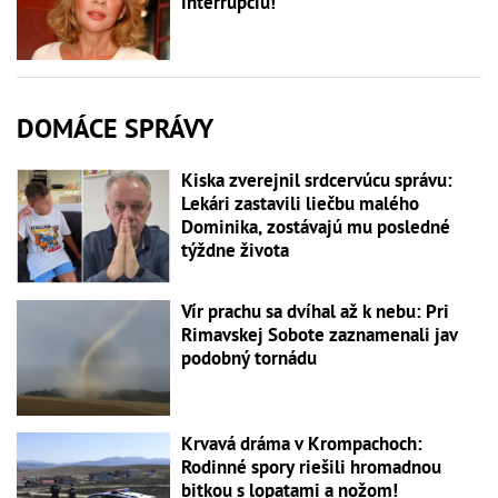
interrupciu!
DOMÁCE SPRÁVY
Kiska zverejnil srdcervúcu správu:
Lekári zastavili liečbu malého
Dominika, zostávajú mu posledné
týždne života
Vír prachu sa dvíhal až k nebu: Pri
Rimavskej Sobote zaznamenali jav
podobný tornádu
Krvavá dráma v Krompachoch:
Rodinné spory riešili hromadnou
bitkou s lopatami a nožom!