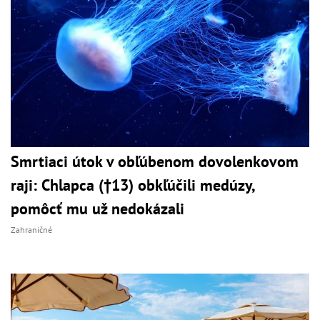
Smrtiaci útok v obľúbenom dovolenkovom
raji: Chlapca (†13) obkľúčili medúzy,
pomôcť mu už nedokázali
Zahraničné