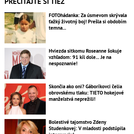
PREČÍTAJTE SI TIEŽ
FOTOhádanka: Za úsmevom skrývala
ťažký životný boj! Prešla si obdobím
temna...
Hviezda sitkomu Roseanne šokuje
vzhľadom: 91 kíl dole... Je na
nespoznanie!
Skončia ako oni? Gáboríkovci čelia
obrovskému tlaku: TIETO hokejové
manželstvá neprežili!
Bolestivé tajomstvo Zdeny
Studenkovej: V mladosti podstúpila