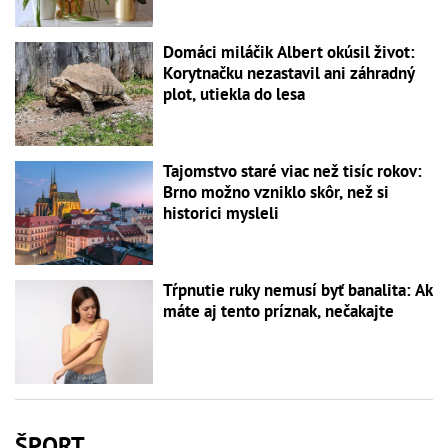
Domáci miláčik Albert okúsil život:
Korytnačku nezastavil ani záhradný
plot, utiekla do lesa
Tajomstvo staré viac než tisíc rokov:
Brno možno vzniklo skôr, než si
historici mysleli
Tŕpnutie ruky nemusí byť banalita: Ak
máte aj tento príznak, nečakajte
ŠPORT