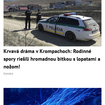
Krvavá dráma v Krompachoch: Rodinné
spory riešili hromadnou bitkou s lopatami a
nožom!
Domáce