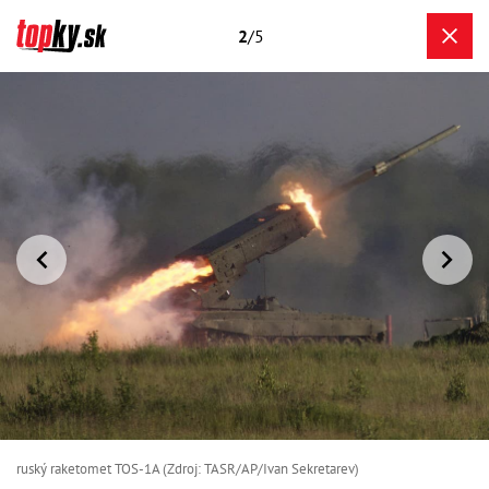
2
/5
ruský raketomet TOS-1A (Zdroj: TASR/AP/Ivan Sekretarev)