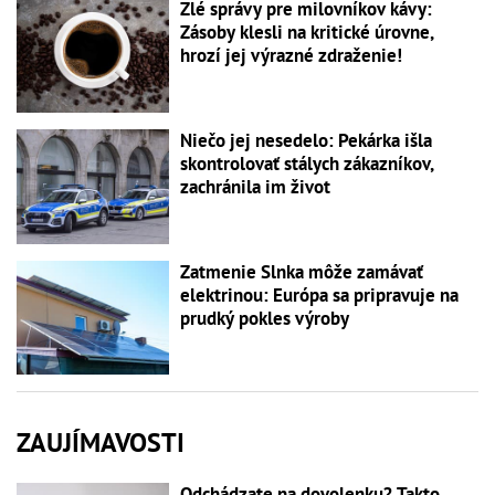
Zlé správy pre milovníkov kávy:
Zásoby klesli na kritické úrovne,
hrozí jej výrazné zdraženie!
Niečo jej nesedelo: Pekárka išla
skontrolovať stálych zákazníkov,
zachránila im život
Zatmenie Slnka môže zamávať
elektrinou: Európa sa pripravuje na
prudký pokles výroby
ZAUJÍMAVOSTI
Odchádzate na dovolenku? Takto