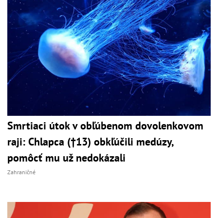
Smrtiaci útok v obľúbenom dovolenkovom
raji: Chlapca (†13) obkľúčili medúzy,
pomôcť mu už nedokázali
Zahraničné