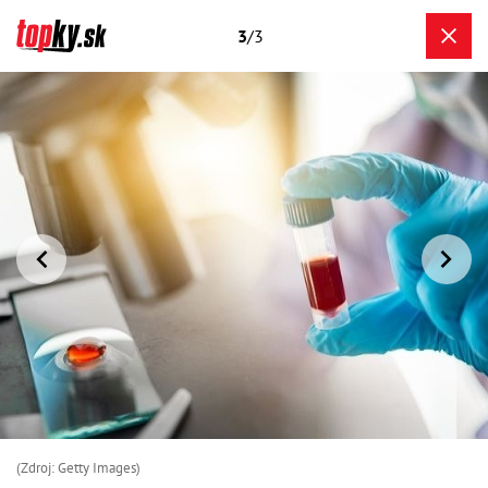
3
/3
(Zdroj: Getty Images)