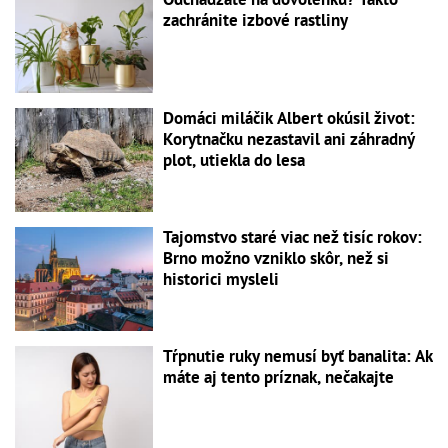
zachránite izbové rastliny
Domáci miláčik Albert okúsil život:
Korytnačku nezastavil ani záhradný
plot, utiekla do lesa
Tajomstvo staré viac než tisíc rokov:
Brno možno vzniklo skôr, než si
historici mysleli
Tŕpnutie ruky nemusí byť banalita: Ak
máte aj tento príznak, nečakajte