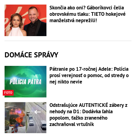
Skončia ako oni? Gáboríkovci čelia
obrovskému tlaku: TIETO hokejové
manželstvá neprežili!
DOMÁCE SPRÁVY
Pátranie po 17-ročnej Adele: Polícia
prosí verejnosť o pomoc, od stredy o
nej nikto nevie
FOTO
Odstrašujúce AUTENTICKÉ zábery z
nehody na D1: Dodávka ľahla
popolom, ťažko zraneného
zachraňoval vrtuľník