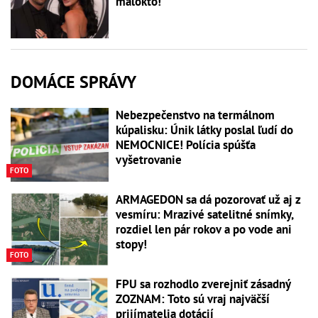
málokto!
DOMÁCE SPRÁVY
Nebezpečenstvo na termálnom
kúpalisku: Únik látky poslal ľudí do
NEMOCNICE! Polícia spúšťa
vyšetrovanie
FOTO
ARMAGEDON sa dá pozorovať už aj z
vesmíru: Mrazivé satelitné snímky,
rozdiel len pár rokov a po vode ani
stopy!
FOTO
FPU sa rozhodlo zverejniť zásadný
ZOZNAM: Toto sú vraj najväčší
prijímatelia dotácií