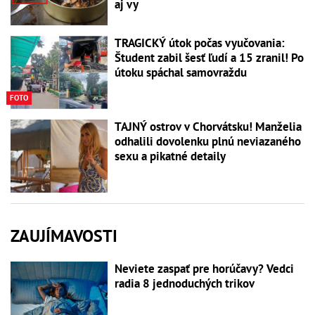
aj vy
TRAGICKÝ útok počas vyučovania:
Študent zabil šesť ľudí a 15 zranil! Po
útoku spáchal samovraždu
FOTO
TAJNÝ ostrov v Chorvátsku! Manželia
odhalili dovolenku plnú neviazaného
sexu a pikatné detaily
ZAUJÍMAVOSTI
Neviete zaspať pre horúčavy? Vedci
radia 8 jednoduchých trikov