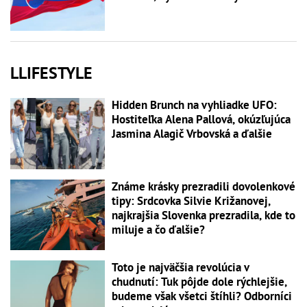
LLIFESTYLE
Hidden Brunch na vyhliadke UFO:
Hostiteľka Alena Pallová, okúzľujúca
Jasmina Alagič Vrbovská a ďalšie
Známe krásky prezradili dovolenkové
tipy: Srdcovka Silvie Križanovej,
najkrajšia Slovenka prezradila, kde to
miluje a čo ďalšie?
Toto je najväčšia revolúcia v
chudnutí: Tuk pôjde dole rýchlejšie,
budeme však všetci štíhli? Odborníci