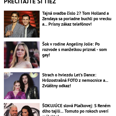
PREČÍTAJTE SI TIEŽ
Tajná svadba číslo 2? Tom Holland a
Zendaya sa poriadne buchli po vrecku
a... Prísny zákaz telefónov!
Šok v rodine Angeliny Jolie: Po
rozvode s manželkou priznal - som
gay!
Strach o hviezdu Let's Dance:
Hrôzostrašná FOTO z nemocnice a...
Zvláštny odkaz!
ŠOKUJÚCE slová Plačkovej: S Reném
dlho tajili... Tomuto po rokoch uverí