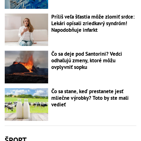
Príliš veľa šťastia môže zlomiť srdce:
Lekári opísali zriedkavý syndróm!
Napodobňuje infarkt
Čo sa deje pod Santorini? Vedci
odhaľujú zmeny, ktoré môžu
ovplyvniť sopku
Čo sa stane, keď prestanete jesť
mliečne výrobky? Toto by ste mali
vedieť
ŠPORT