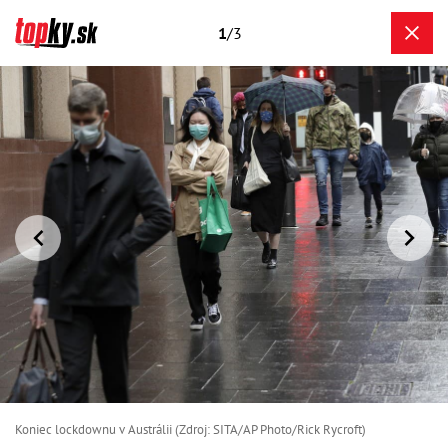
1
/3
Koniec lockdownu v Austrálii (Zdroj: SITA/AP Photo/Rick Rycroft)