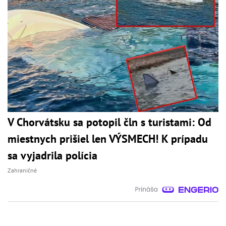
V Chorvátsku sa potopil čln s turistami: Od
miestnych prišiel len VÝSMECH! K prípadu
sa vyjadrila polícia
Zahraničné