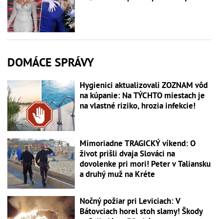
DOMÁCE SPRÁVY
Hygienici aktualizovali ZOZNAM vôd
na kúpanie: Na TÝCHTO miestach je
na vlastné riziko, hrozia infekcie!
Mimoriadne TRAGICKÝ víkend: O
život prišli dvaja Slováci na
dovolenke pri mori! Peter v Taliansku
a druhý muž na Kréte
Nočný požiar pri Leviciach: V
Bátovciach horel stoh slamy! Škody