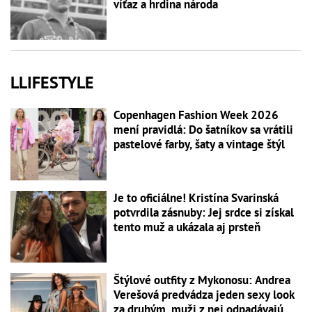
víťaz a hrdina národa
LLIFESTYLE
Copenhagen Fashion Week 2026
mení pravidlá: Do šatníkov sa vrátili
pastelové farby, šaty a vintage štýl
Je to oficiálne! Kristína Svarinská
potvrdila zásnuby: Jej srdce si získal
tento muž a ukázala aj prsteň
Štýlové outfity z Mykonosu: Andrea
Verešová predvádza jeden sexy look
za druhým, muži z nej odpadávajú