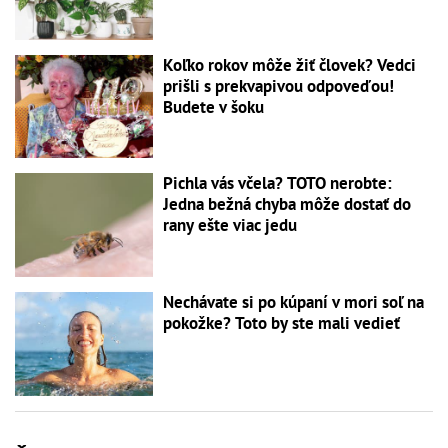
Koľko rokov môže žiť človek? Vedci
prišli s prekvapivou odpoveďou!
Budete v šoku
Pichla vás včela? TOTO nerobte:
Jedna bežná chyba môže dostať do
rany ešte viac jedu
Nechávate si po kúpaní v mori soľ na
pokožke? Toto by ste mali vedieť