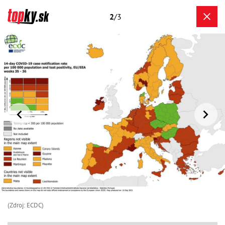
2
/3
(Zdroj: ECDC)