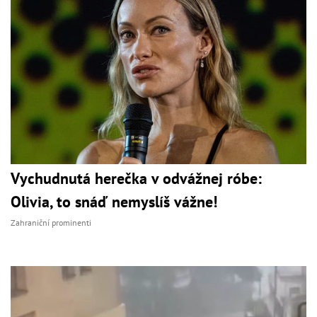
Vychudnutá herečka v odvážnej róbe:
Olivia, to snáď nemyslíš vážne!
Zahraniční prominenti