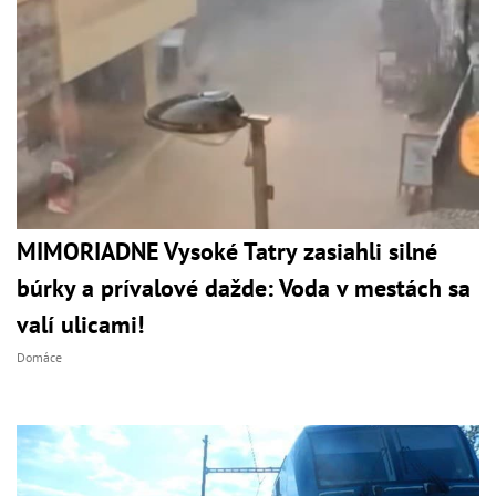
MIMORIADNE Vysoké Tatry zasiahli silné
búrky a prívalové dažde: Voda v mestách sa
valí ulicami!
Domáce