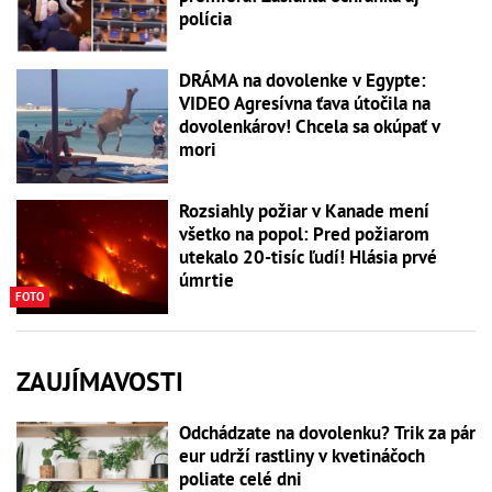
polícia
DRÁMA na dovolenke v Egypte:
VIDEO Agresívna ťava útočila na
dovolenkárov! Chcela sa okúpať v
mori
Rozsiahly požiar v Kanade mení
všetko na popol: Pred požiarom
utekalo 20-tisíc ľudí! Hlásia prvé
úmrtie
FOTO
ZAUJÍMAVOSTI
Odchádzate na dovolenku? Trik za pár
eur udrží rastliny v kvetináčoch
poliate celé dni