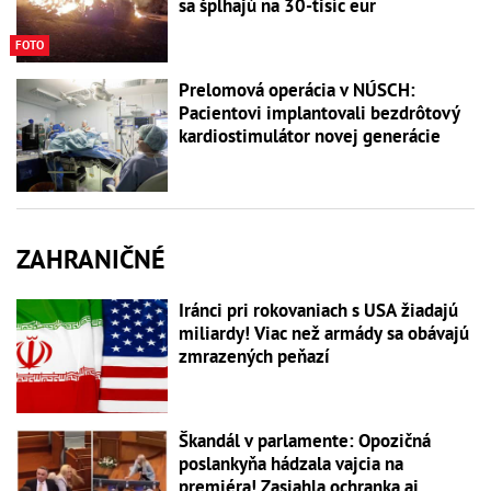
sa šplhajú na 30-tisíc eur
FOTO
Prelomová operácia v NÚSCH:
Pacientovi implantovali bezdrôtový
kardiostimulátor novej generácie
ZAHRANIČNÉ
Iránci pri rokovaniach s USA žiadajú
miliardy! Viac než armády sa obávajú
zmrazených peňazí
Škandál v parlamente: Opozičná
poslankyňa hádzala vajcia na
premiéra! Zasiahla ochranka aj