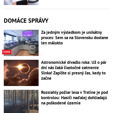
DOMÁCE SPRÁVY
Za jedným výsledkom je unikátny
proces: Sem sa na Slovensku dostane
len málokto
FOTO
Astronomické divadlo roka: Už o pár
dní nás čaká čiastočné zatmenie
Slnka! Zapíšte si presný čas, kedy to
začne
Rozsiahly požiar lesa v Trstíne je pod
kontrolou: Hasiči naďalej dohliadajú
na poškodené územie