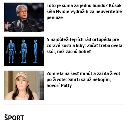
Toto je suma za jednu bundu? Kúsok
šéfa Nvidie vydražili za neuveriteľné
peniaze
5 najdôležitejších rád ortopéda pre
zdravé kosti a kĺby: Začať treba oveľa
skôr, než začnú bolieť
Zomrela na šesť minút a zažila život
po živote: Smrti sa už nebojím,
hovorí Patty
ŠPORT