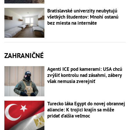
Bratislavské univerzity neubytujú
všetkých študentov: Mnohí ostanú
bez miesta na internáte
ZAHRANIČNÉ
Agenti ICE pod kamerami: USA chcú
zvýšiť kontrolu nad zásahmi, zábery
však nemusia zverejniť
Turecko láka Egypt do novej obrannej
aliancie: K trojici krajín sa môže
pridať ďalšia veľmoc