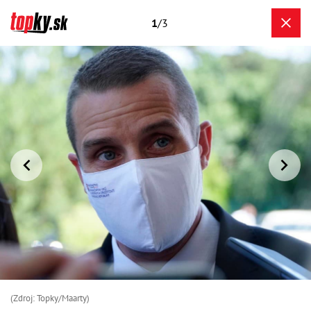
1
/3
(Zdroj: Topky/Maarty)