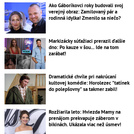
Ako Gáboríkovci roky budovali svoj
verejný obraz: Zamilovaný pár a
rodinná idylka! Zmenilo sa niečo?
Markizácky súťažiaci prerazil ďalšie
dno: Po kauze v šou... Ide na tom
zarábať!
Dramatické chvíle pri nakrúcaní
kultovej komédie: Horolezec "tatínek
do polepšovny" sa takmer zabil!
Rozžiarila leto: Hviezda Mamy na
prenájom prekvapuje záberom v
bikinách. Ukázala viac než úsmev!