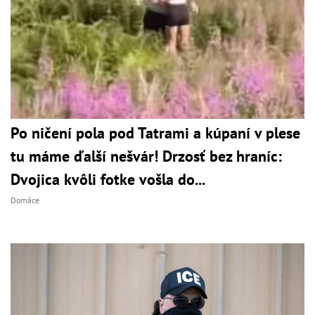
Po ničení pola pod Tatrami a kúpaní v plese
tu máme ďalší nešvár! Drzosť bez hraníc:
Dvojica kvôli fotke vošla do...
Domáce