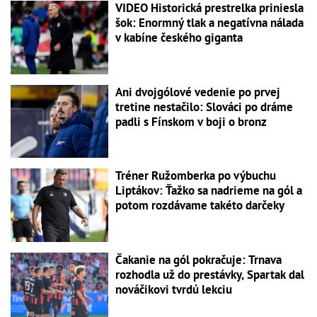
VIDEO Historická prestrelka priniesla
šok: Enormný tlak a negatívna nálada
v kabíne českého giganta
Ani dvojgólové vedenie po prvej
tretine nestačilo: Slováci po dráme
padli s Fínskom v boji o bronz
Tréner Ružomberka po výbuchu
Liptákov: Ťažko sa nadrieme na gól a
potom rozdávame takéto darčeky
Čakanie na gól pokračuje: Trnava
rozhodla už do prestávky, Spartak dal
nováčikovi tvrdú lekciu